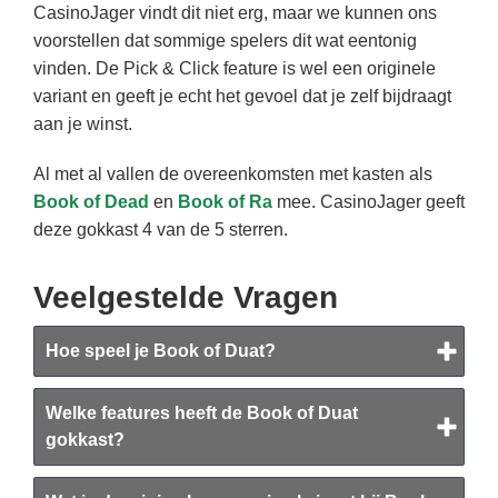
CasinoJager vindt dit niet erg, maar we kunnen ons
voorstellen dat sommige spelers dit wat eentonig
vinden. De Pick & Click feature is wel een originele
variant en geeft je echt het gevoel dat je zelf bijdraagt
aan je winst.
Al met al vallen de overeenkomsten met kasten als
Book of Dead
en
Book of Ra
mee. CasinoJager geeft
deze gokkast 4 van de 5 sterren.
Veelgestelde Vragen
Hoe speel je Book of Duat?
Welke features heeft de Book of Duat
gokkast?