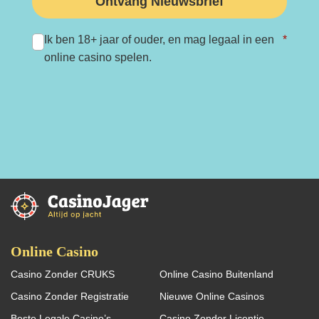
Ontvang Nieuwsbrief
Ik ben 18+ jaar of ouder, en mag legaal in een
*
online casino spelen.
Online Casino
Casino Zonder CRUKS
Online Casino Buitenland
Casino Zonder Registratie
Nieuwe Online Casinos
Beste Legale Casino’s
Casino Zonder Licentie