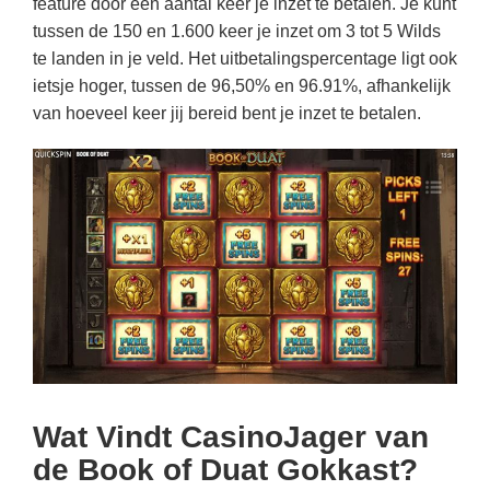
feature door een aantal keer je inzet te betalen. Je kunt
tussen de 150 en 1.600 keer je inzet om 3 tot 5 Wilds
te landen in je veld. Het uitbetalingspercentage ligt ook
ietsje hoger, tussen de 96,50% en 96.91%, afhankelijk
van hoeveel keer jij bereid bent je inzet te betalen.
Wat Vindt CasinoJager van
de Book of Duat Gokkast?