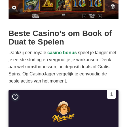
Beste Casino’s om Book of
Duat te Spelen
Dankzij een royale
casino bonus
speel je langer met
je eerste storting en vergroot je je winkansen. Denk
aan welkomstbonussen, no deposit deals of Gratis
Spins. Op CasinoJager vergelijk je eenvoudig de
beste acties van het moment.
1
Bewaar
als
favoriet