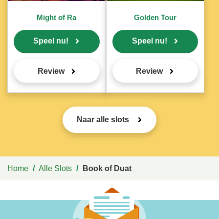
Might of Ra
Golden Tour
Speel nu!
Speel nu!
Review
Review
Naar alle slots
Home
/
Alle Slots
/
Book of Duat