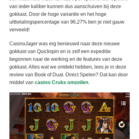
van ieder kaliber kunnen dus aanschuiven bij deze
gokkast. Door de hoge variantie en het hoge
uitbetalingspercentage van 96,27% ben je niet gauw
verveeld!
CasinoJager was erg benieuwd naar deze nieuwe
gokkast van Quickspin en is zelf een expeditie
begonnen naar de werking en de features van deze
gokkast. Alles wat we ontdekt hebben, lees je in deze
review van Book of Duat. Direct Spelen? Dat kan door
middel van
casino Cruks omzeilen
.