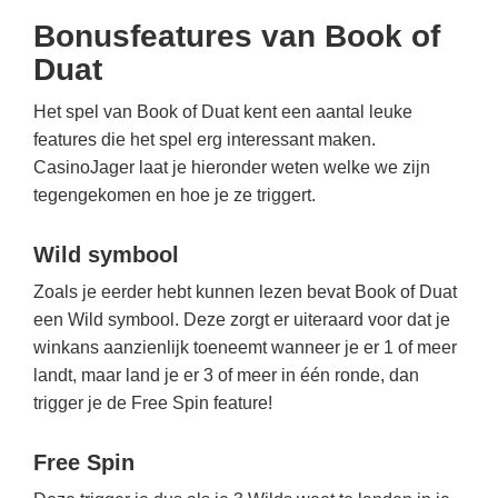
Bonusfeatures van Book of
Duat
Het spel van Book of Duat kent een aantal leuke
features die het spel erg interessant maken.
CasinoJager laat je hieronder weten welke we zijn
tegengekomen en hoe je ze triggert.
Wild symbool
Zoals je eerder hebt kunnen lezen bevat Book of Duat
een Wild symbool. Deze zorgt er uiteraard voor dat je
winkans aanzienlijk toeneemt wanneer je er 1 of meer
landt, maar land je er 3 of meer in één ronde, dan
trigger je de Free Spin feature!
Free Spin