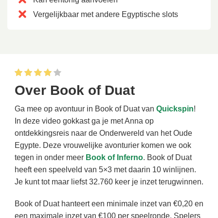
Vergelijkbaar met andere Egyptische slots
Over Book of Duat
Ga mee op avontuur in Book of Duat van
Quickspin
!
In deze video gokkast ga je met Anna op
ontdekkingsreis naar de Onderwereld van het Oude
Egypte. Deze vrouwelijke avonturier komen we ook
tegen in onder meer
Book of Inferno
. Book of Duat
heeft een speelveld van 5×3 met daarin 10 winlijnen.
Je kunt tot maar liefst 32.760 keer je inzet terugwinnen.
Book of Duat hanteert een minimale inzet van €0,20 en
een maximale inzet van €100 per speelronde. Spelers