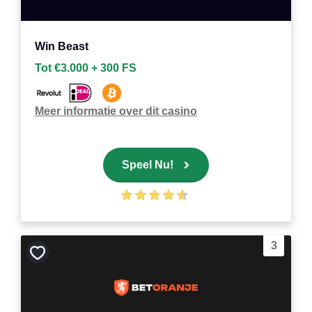
Win Beast
Tot €3.000 + 300 FS
Meer informatie over dit casino
Speel Nu!
3
Bewaar
als
favoriet