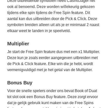
Deze uitbreidende symbolen heeft CasinoJager net
ook al benoemd. Deze worden willekeurig gekozen
tijdens elke spin tijdens de Free Spin feature. Dit
aantal kan dus uitbreiden door de Pick & Click. Deze
symbolen breiden alleen uit als je er minimaal 2 naast
elkaar weet te landen in je speelveld.
Multiplier
Je start de Free Spin feature dus met een x1 Multiplier.
Deze kun je zoals eerder aangegeven uitbreiden met
de Pick & Click feature. Elke win die je hebt, wordt
vermenigvuldigd met je het getal van de Multiplier.
Bonus Buy
Voor de snelle spelers onder ons bevat Book of Duat
tot slot ook een Bonus Buy feature. Deze zorgt ervoor
dat je gelijk gebruik kunt maken van de Free Spins