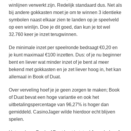
winlijnen verwerkt zijn. Redelijk standaard dus. Net als
bij andere gokkasten moet je om te winnen 3 identieke
symbolen naast elkaar zien te landen op je speelveld
op een winlijn. Doe je dit goed, dan kun je tot wel
32.760 keer je inzet terugwinnen.
De minimale inzet per speelronde bedraagt €0,20 en
je kunt maximaal €100 inzetten. Dus: of je nu beginner
bent en liever wat minder inzet of je bent al meer
bekend met gokkasten en je zet liever hoog in, het kan
allemaal in Book of Duat.
Over verveling hoef je je geen zorgen te maken; Book
of Duat bevat een hoge variantie en ook het
uitbetalingspercentage van 96,27% is hoger dan
gemiddeld. CasinoJager wilde hierdoor echt blijven
spelen.