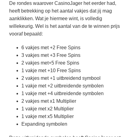
De rondes waarover CasinoJager het eerder had,
heeft betrekking op het aantal vakjes dat jij mag
aanklikken. Wat je hiermee wint, is volledig
willekeurig. Wel is het aantal van de te winnen prijs
vooraf bepaald:
6 vakjes met +2 Free Spins
3 vakjes met +3 Free Spins
2 vakjes met+5 Free Spins
1 vakje met +10 Free Spins
2 vakjes met +1 uitbreidend symbool
1 vakje met +2 uitbreidende symbolen
1 vakje met +4 uitbreidende symbolen
2 vakjes met x1 Multiplier
1 vakje met x2 Multiplier
1 vakje met x5 Multiplier
Expanding symbolen