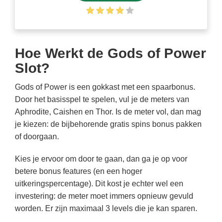
Hoe Werkt de Gods of Power
Slot?
Gods of Power is een gokkast met een spaarbonus.
Door het basisspel te spelen, vul je de meters van
Aphrodite, Caishen en Thor. Is de meter vol, dan mag
je kiezen: de bijbehorende gratis spins bonus pakken
of doorgaan.
Kies je ervoor om door te gaan, dan ga je op voor
betere bonus features (en een hoger
uitkeringspercentage). Dit kost je echter wel een
investering: de meter moet immers opnieuw gevuld
worden. Er zijn maximaal 3 levels die je kan sparen.