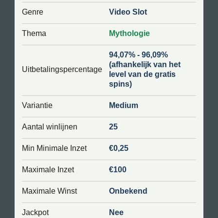
Progressieve Jackpot
Nee
Genre
Video Slot
Multipliers
Nee
Wilds
Ja
Thema
Mythologie
94,07% - 96,09%
(afhankelijk van het
Uitbetalingspercentage
level van de gratis
spins)
Variantie
Medium
Aantal winlijnen
25
Min Minimale Inzet
€0,25
Maximale Inzet
€100
Maximale Winst
Onbekend
Jackpot
Nee