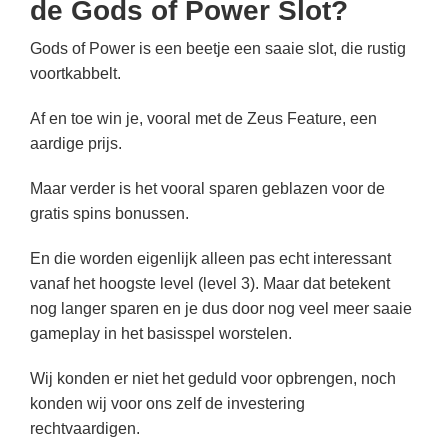
de Gods of Power Slot?
Gods of Power is een beetje een saaie slot, die rustig
voortkabbelt.
Af en toe win je, vooral met de Zeus Feature, een
aardige prijs.
Maar verder is het vooral sparen geblazen voor de
gratis spins bonussen.
En die worden eigenlijk alleen pas echt interessant
vanaf het hoogste level (level 3). Maar dat betekent
nog langer sparen en je dus door nog veel meer saaie
gameplay in het basisspel worstelen.
Wij konden er niet het geduld voor opbrengen, noch
konden wij voor ons zelf de investering
rechtvaardigen.