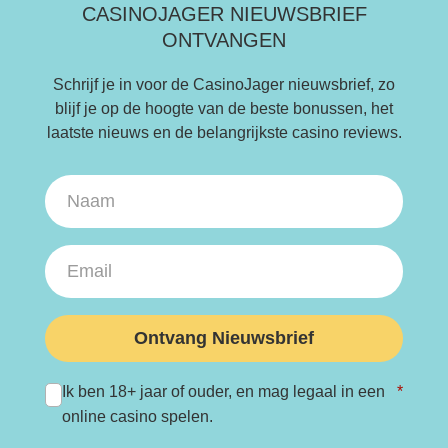
CASINOJAGER NIEUWSBRIEF
ONTVANGEN
Schrijf je in voor de CasinoJager nieuwsbrief, zo
blijf je op de hoogte van de beste bonussen, het
laatste nieuws en de belangrijkste casino reviews.
Ontvang Nieuwsbrief
Ik ben 18+ jaar of ouder, en mag legaal in een
*
online casino spelen.