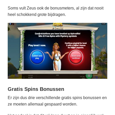
Soms vult Zeus ook de bonusmeters, al zijn dat nooit
heel schokkend grote bijdragen.
Gratis Spins Bonussen
Er zijn dus drie verschillende gratis spins bonussen en
ze moeten allemaal gespaard worden.