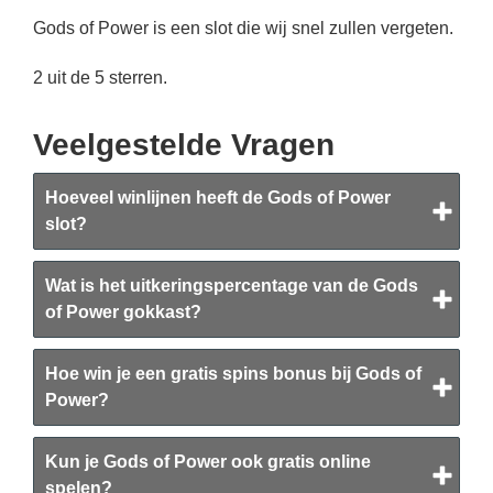
Gods of Power is een slot die wij snel zullen vergeten.
2 uit de 5 sterren.
Veelgestelde Vragen
Hoeveel winlijnen heeft de Gods of Power
slot?
Wat is het uitkeringspercentage van de Gods
of Power gokkast?
Hoe win je een gratis spins bonus bij Gods of
Power?
Kun je Gods of Power ook gratis online
spelen?