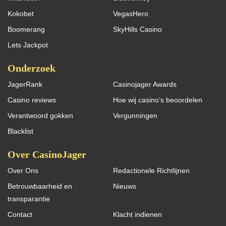
Kokobet
VegasHero
Boomerang
SkyHills Casino
Lets Jackpot
Onderzoek
JagerRank
Casinojager Awards
Casino reviews
Hoe wij casino’s beoordelen
Verantwoord gokken
Vergunningen
Blacklist
Over CasinoJager
Over Ons
Redactionele Richtlijnen
Betrouwbaarheid en
Nieuws
transparantie
Contact
Klacht indienen