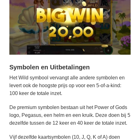
Symbolen en Uitbetalingen
Het Wild symbool vervangt alle andere symbolen en
levert ook de hoogste prijs op voor een 5-of-a-kind:
100 keer de totale inzet.
De premium symbolen bestaan uit het Power of Gods
logo, Pegasus, een helm en een kruik. Deze doen bij 5
dezelfde tussen de 12 keer en 40 keer de totale inzet.
Vijf dezelfde kaartsymbolen (10, J, Q, K of A) doen