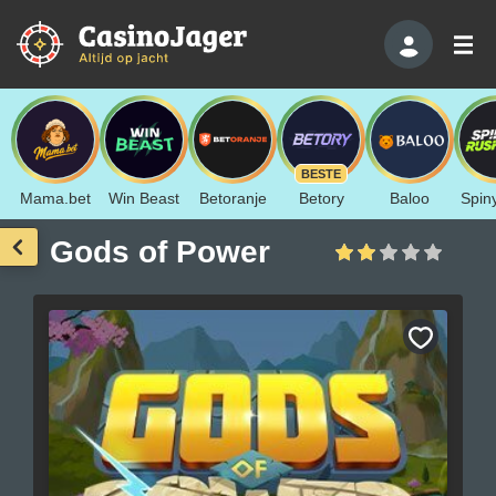
BESTE
Mama.bet
Win Beast
Betoranje
Betory
Baloo
Spin
Gods of Power
Bewaar
als
favoriet