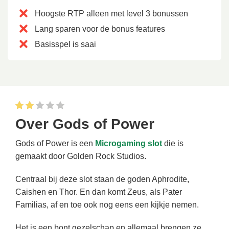
Hoogste RTP alleen met level 3 bonussen
Lang sparen voor de bonus features
Basisspel is saai
Over Gods of Power
Gods of Power is een
Microgaming slot
die is
gemaakt door Golden Rock Studios.
Centraal bij deze slot staan de goden Aphrodite,
Caishen en Thor. En dan komt Zeus, als Pater
Familias, af en toe ook nog eens een kijkje nemen.
Het is een bont gezelschap en allemaal brengen ze