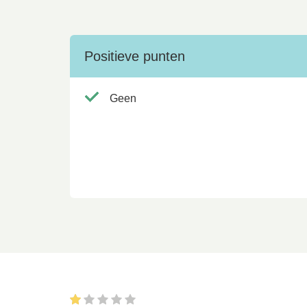
Positieve punten
Geen