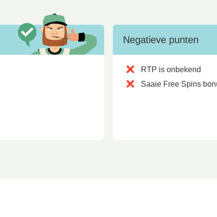
Negatieve punten
RTP is onbekend
Saaie Free Spins bon