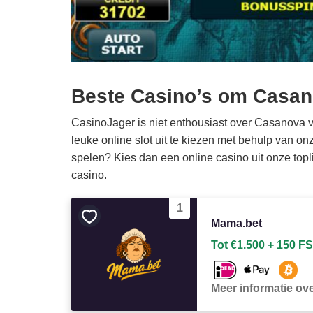
Beste Casino’s om Casan
CasinoJager is niet enthousiast over Casanova 
leuke online slot uit te kiezen met behulp van on
spelen? Kies dan een online casino uit onze topli
casino.
1
Bewaar
Mama.bet
als
favoriet
Tot €1.500 + 150 FS
Meer informatie ove