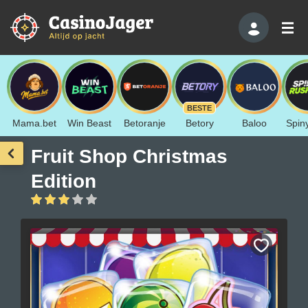
BESTE
Mama.bet
Win Beast
Betoranje
Betory
Baloo
Spin
Fruit Shop Christmas
Edition
Bewaar
als
favoriet