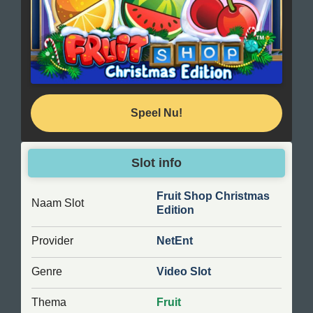
Speel Nu!
Slot info
Fruit Shop Christmas
Naam Slot
Edition
Provider
NetEnt
Genre
Video Slot
Thema
Fruit