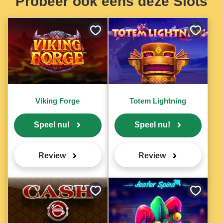
Probeer ook eens deze Slots
Bewaar
Bewaar
als
als
favoriet
favoriet
Viking Forge
Totem Lightning
Speel nu!
Speel nu!
Review
Review
Bewaar
Bewaar
als
als
favoriet
favoriet