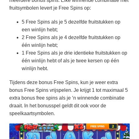
meerdere bonus spins. Elke winnende combinatie met
fruitsymbolen levert je Free Spins op:
5 Free Spins als je 5 dezelfde fruitstukken op
een winlijn hebt;
2 Free Spins als je 4 dezelfde fruitstukken op
één winlijn hebt;
1 Free Spins als je drie identieke fruitstukken op
één winlijn hebt of als je twee kersen op één
winlijn hebt.
Tijdens deze bonus Free Spins, kun je weer extra
bonus Free Spins vrijspelen. Je krijgt 1 tot maximaal 5
extra bonus free spins als je ‘n winnende combinatie
draait. In het bonusspel geldt dit ook voor de
speelkaartsymbolen.