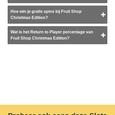
Hoe win je gratis spins bij Fruit Shop
Christmas Edition?
Wat is het Return to Player percentage van
Fruit Shop Christmas Edition?