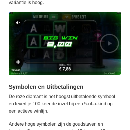
variantie is hoog.
Symbolen en Uitbetalingen
De roze diamant is het hoogst uitbetalende symbool
en levert je 100 keer de inzet bij een 5-of-a-kind op
een actieve winlijn.
Andere hoge symbolen zijn de goudstaven en