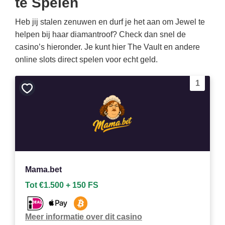
te Spelen
Heb jij stalen zenuwen en durf je het aan om Jewel te
helpen bij haar diamantroof? Check dan snel de
casino’s hieronder. Je kunt hier The Vault en andere
online slots direct spelen voor echt geld.
1
Bewaar
als
favoriet
Mama.bet
Tot €1.500 + 150 FS
Meer informatie over dit casino