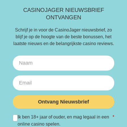
CASINOJAGER NIEUWSBRIEF
ONTVANGEN
Schrijf je in voor de CasinoJager nieuwsbrief, zo
blijf je op de hoogte van de beste bonussen, het
laatste nieuws en de belangrijkste casino reviews.
Ontvang Nieuwsbrief
Ik ben 18+ jaar of ouder, en mag legaal in een
*
online casino spelen.