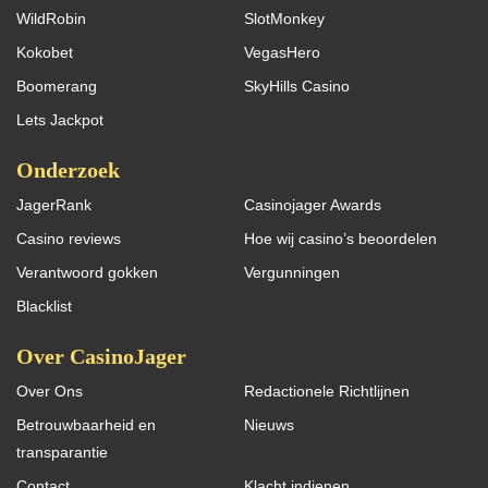
WildRobin
SlotMonkey
Kokobet
VegasHero
Boomerang
SkyHills Casino
Lets Jackpot
Onderzoek
JagerRank
Casinojager Awards
Casino reviews
Hoe wij casino’s beoordelen
Verantwoord gokken
Vergunningen
Blacklist
Over CasinoJager
Over Ons
Redactionele Richtlijnen
Betrouwbaarheid en
Nieuws
transparantie
Contact
Klacht indienen