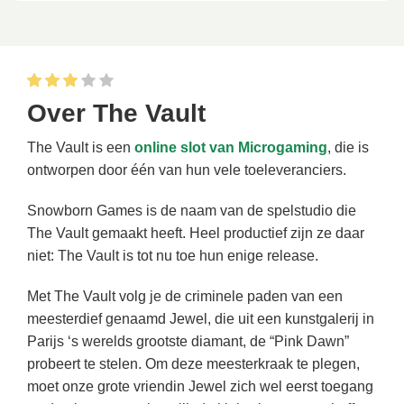
Over The Vault
The Vault is een
online slot van Microgaming
, die is
ontworpen door één van hun vele toeleveranciers.
Snowborn Games is de naam van de spelstudio die
The Vault gemaakt heeft. Heel productief zijn ze daar
niet: The Vault is tot nu toe hun enige release.
Met The Vault volg je de criminele paden van een
meesterdief genaamd Jewel, die uit een kunstgalerij in
Parijs ‘s werelds grootste diamant, de “Pink Dawn”
probeert te stelen. Om deze meesterkraak te plegen,
moet onze grote vriendin Jewel zich wel eerst toegang