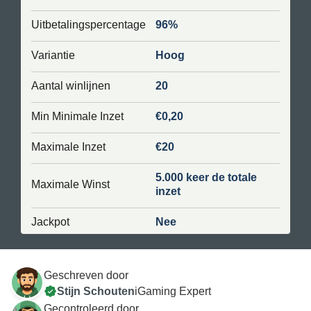
Uitbetalingspercentage
96%
Variantie
Hoog
Aantal winlijnen
20
Min Minimale Inzet
€0,20
Maximale Inzet
€20
5.000 keer de totale
Maximale Winst
inzet
Jackpot
Nee
Geschreven door
Stijn Schouten
iGaming Expert
Gecontroleerd door