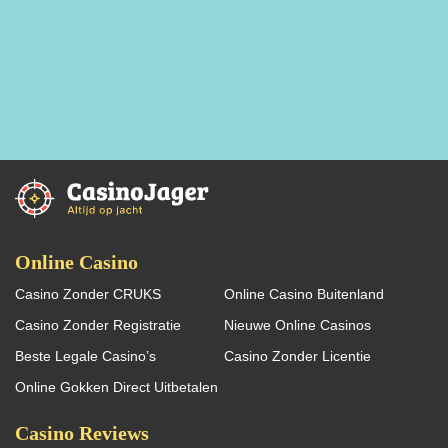
Online Casino
Casino Zonder CRUKS
Online Casino Buitenland
Casino Zonder Registratie
Nieuwe Online Casinos
Beste Legale Casino’s
Casino Zonder Licentie
Online Gokken Direct Uitbetalen
Casino Reviews