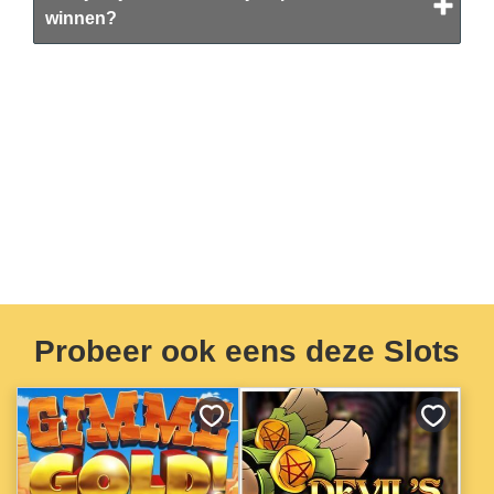
winnen?
Probeer ook eens deze Slots
Bewaar
Bewaar
als
als
favoriet
favoriet