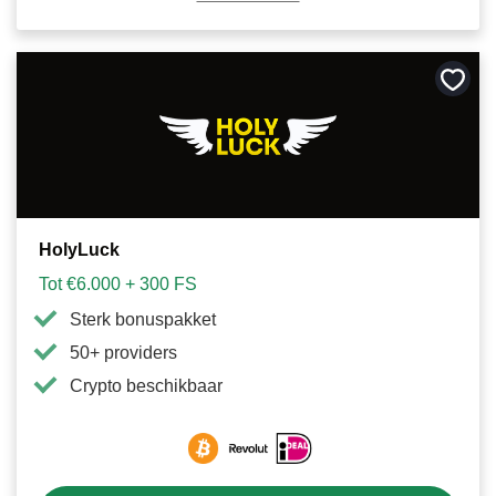
Bewa
als
favori
HolyLuck
Tot €6.000 + 300 FS
Sterk bonuspakket
50+ providers
Crypto beschikbaar