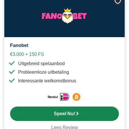
Bewa
als
favori
Fanobet
€3.000 + 150 FS
Uitgebreid spelaanbod
Probleemloze uitbetaling
Interessante welkomstbonus
Speel Nu!
Lees Review