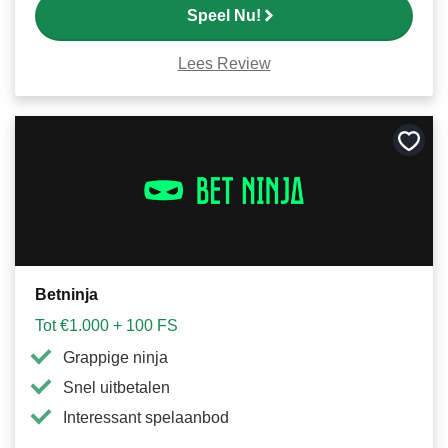
Speel Nu!
Lees Review
Bewa
als
favori
Betninja
Tot €1.000 + 100 FS
Grappige ninja
Snel uitbetalen
Interessant spelaanbod