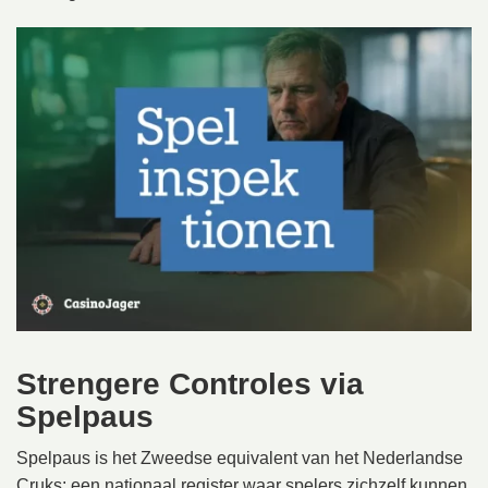
Strengere Controles via
Spelpaus
Spelpaus is het Zweedse equivalent van het Nederlandse
Cruks: een nationaal register waar spelers zichzelf kunnen