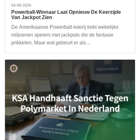
04-08-2026
Powerball-Winnaar Laat Opnieuw De Keerzijde
Van Jackpot Zien
De Amerikaanse Powerball-loterij trekt wekelijks
miljoenen spelers met jackpots die de fantasie
prikkelen. Maar wat gebeurt er als…