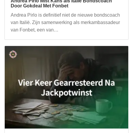
Andrea Pirlo Mist Kans als Italië Bondscoach
Door Gokdeal Met Fonbet
Andrea Pirlo is definitief niet de nieuwe bondscoach
van Italië. Zijn samenwerking als merkambassadeur
van Fonbet, een van…