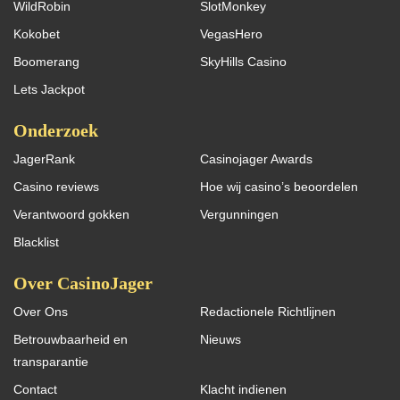
WildRobin
SlotMonkey
Kokobet
VegasHero
Boomerang
SkyHills Casino
Lets Jackpot
Onderzoek
JagerRank
Casinojager Awards
Casino reviews
Hoe wij casino’s beoordelen
Verantwoord gokken
Vergunningen
Blacklist
Over CasinoJager
Over Ons
Redactionele Richtlijnen
Betrouwbaarheid en
Nieuws
transparantie
Contact
Klacht indienen