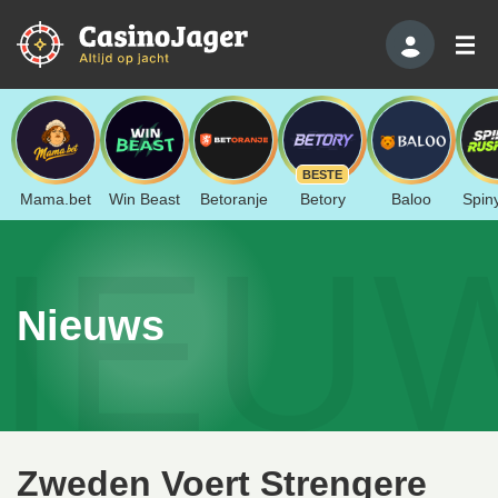
BESTE
Mama.bet
Win Beast
Betoranje
Betory
Baloo
Spin
IEU
Nieuws
Zweden Voert Strengere