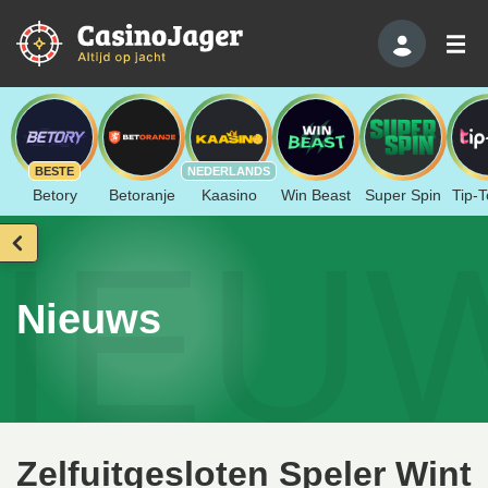
BESTE
NEDERLANDS
Betory
Betoranje
Kaasino
Win Beast
Super Spin
Tip-T
IEU
Nieuws
Zelfuitgesloten Speler Wint