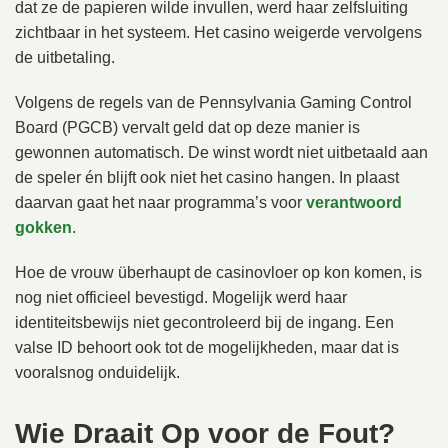
dat ze de papieren wilde invullen, werd haar zelfsluiting
zichtbaar in het systeem. Het casino weigerde vervolgens
de uitbetaling.
Volgens de regels van de Pennsylvania Gaming Control
Board (PGCB) vervalt geld dat op deze manier is
gewonnen automatisch. De winst wordt niet uitbetaald aan
de speler én blijft ook niet het casino hangen. In plaast
daarvan gaat het naar programma’s voor
verantwoord
gokken
.
Hoe de vrouw überhaupt de casinovloer op kon komen, is
nog niet officieel bevestigd. Mogelijk werd haar
identiteitsbewijs niet gecontroleerd bij de ingang. Een
valse ID behoort ook tot de mogelijkheden, maar dat is
vooralsnog onduidelijk.
Wie Draait Op voor de Fout?