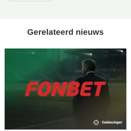
Gerelateerd nieuws