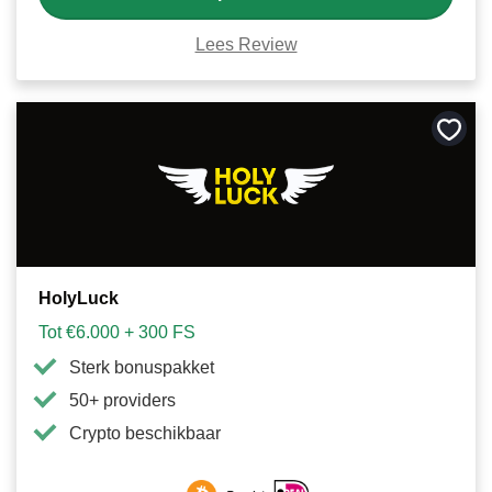
Lees Review
Bewa
als
favori
HolyLuck
Tot €6.000 + 300 FS
Sterk bonuspakket
50+ providers
Crypto beschikbaar