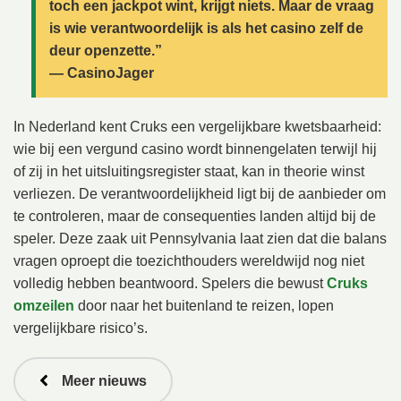
toch een jackpot wint, krijgt niets. Maar de vraag
is wie verantwoordelijk is als het casino zelf de
deur openzette.”
— CasinoJager
In Nederland kent Cruks een vergelijkbare kwetsbaarheid:
wie bij een vergund casino wordt binnengelaten terwijl hij
of zij in het uitsluitingsregister staat, kan in theorie winst
verliezen. De verantwoordelijkheid ligt bij de aanbieder om
te controleren, maar de consequenties landen altijd bij de
speler. Deze zaak uit Pennsylvania laat zien dat die balans
vragen oproept die toezichthouders wereldwijd nog niet
volledig hebben beantwoord. Spelers die bewust
Cruks
omzeilen
door naar het buitenland te reizen, lopen
vergelijkbare risico’s.
Meer nieuws