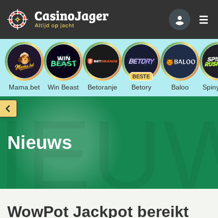
BESTE
Mama.bet
Win Beast
Betoranje
Betory
Baloo
Spin
IEU
Nieuws
WowPot Jackpot bereikt