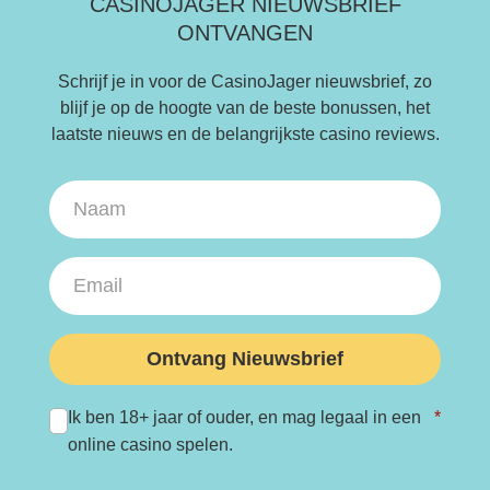
CASINOJAGER NIEUWSBRIEF
ONTVANGEN
Schrijf je in voor de CasinoJager nieuwsbrief, zo
blijf je op de hoogte van de beste bonussen, het
laatste nieuws en de belangrijkste casino reviews.
Ontvang Nieuwsbrief
Ik ben 18+ jaar of ouder, en mag legaal in een
*
online casino spelen.