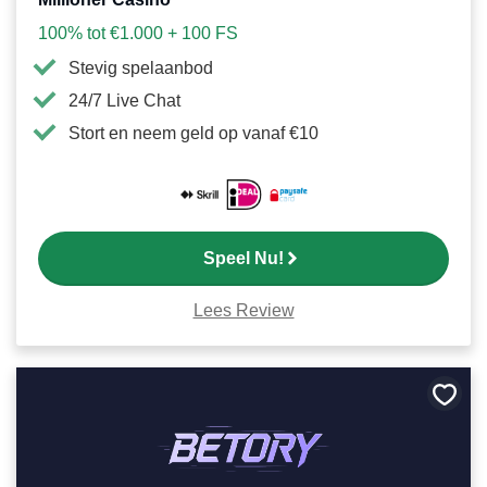
100% tot €1.000 + 100 FS
Stevig spelaanbod
24/7 Live Chat
Stort en neem geld op vanaf €10
Speel Nu!
Lees Review
Bewa
als
favori