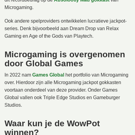
Microgaming.
Ook andere spelproviders ontwikkelen lucratieve jackpot-
series. Denk bijvoorbeeld aan Dream Drop van Relax
Gaming en Age of the Gods van Playtech.
Microgaming is overgenomen
door Global Games
In 2022 nam
Games Global
het portfolio van Microgaming
over. Hierdoor zijn alle Microgaming jackpot gokkasten
voortaan onderdeel van deze provider. Onder Games
Global vallen ook Triple Edge Studios en Gameburger
Studios.
Waar kun je de WowPot
winnen?