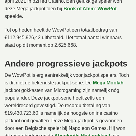
april 2021 in 32Red Casino. Een gelukkige speler won
deze Mega jackpot toen hij
Book of Atem: WowPot
speelde.
Tot op heden heeft de WowPot een totaalbedrag van
€112.945.926,42 uitbetaald. Het totaal aantal winnaars
staat op dit moment op 2.625.668.
Andere progressieve jackpots
De WowPot is erg aantrekkelijk voor jackpot spelers. Toch
is dit niet de bekendste jackpot-serie. De
Mega Moolah
jackpot gokkasten van Microgaming zijn namelijk nóg
populairder. Deze jackpot-serie heeft zelfs een
wereldrecord gevestigd. De recorduitbetaling van
€19.430.723,60 is namelijk de hoogste online casino
jackpot ooit gevallen. Deze Mega-jackpot is gewonnen
door een Belgische speler bij Napoleon Games. Hij won
dit recordbedrag op de
Absolootly Mad gokkast
van