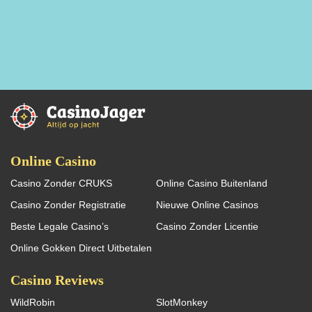
Online Casino
Casino Zonder CRUKS
Online Casino Buitenland
Casino Zonder Registratie
Nieuwe Online Casinos
Beste Legale Casino’s
Casino Zonder Licentie
Online Gokken Direct Uitbetalen
Casino Reviews
WildRobin
SlotMonkey