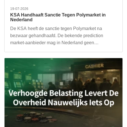
19-07-2026
KSA Handhaaft Sanctie Tegen Polymarket in
Nederland
De KSA heeft de sanctie tegen Polymarket na
bezwaar gehandhaafd. De bekende prediction
market-aanbieder mag in Nederland geen…