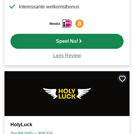
Interessante welkomstbonus
Speel Nu!
Lees Review
Bewa
als
favori
HolyLuck
Tot €6.000 + 300 FS