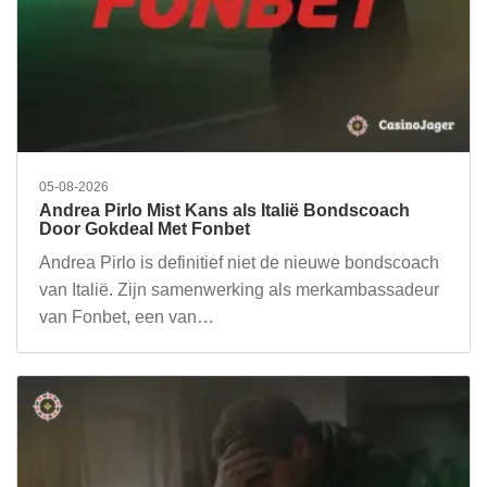
05-08-2026
Andrea Pirlo Mist Kans als Italië Bondscoach
Door Gokdeal Met Fonbet
Andrea Pirlo is definitief niet de nieuwe bondscoach
van Italië. Zijn samenwerking als merkambassadeur
van Fonbet, een van…