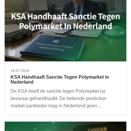
19-07-2026
KSA Handhaaft Sanctie Tegen Polymarket in
Nederland
De KSA heeft de sanctie tegen Polymarket na
bezwaar gehandhaafd. De bekende prediction
market-aanbieder mag in Nederland geen…