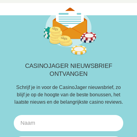
CASINOJAGER NIEUWSBRIEF
ONTVANGEN
Schrijf je in voor de CasinoJager nieuwsbrief, zo
blijf je op de hoogte van de beste bonussen, het
laatste nieuws en de belangrijkste casino reviews.