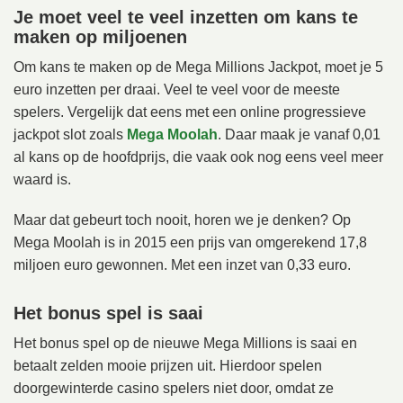
Je moet veel te veel inzetten om kans te
maken op miljoenen
Om kans te maken op de Mega Millions Jackpot, moet je 5
euro inzetten per draai. Veel te veel voor de meeste
spelers. Vergelijk dat eens met een online progressieve
jackpot slot zoals
Mega Moolah
. Daar maak je vanaf 0,01
al kans op de hoofdprijs, die vaak ook nog eens veel meer
waard is.
Maar dat gebeurt toch nooit, horen we je denken? Op
Mega Moolah is in 2015 een prijs van omgerekend 17,8
miljoen euro gewonnen. Met een inzet van 0,33 euro.
Het bonus spel is saai
Het bonus spel op de nieuwe Mega Millions is saai en
betaalt zelden mooie prijzen uit. Hierdoor spelen
doorgewinterde casino spelers niet door, omdat ze