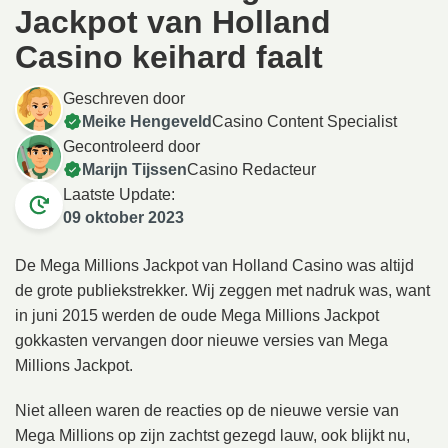
Jackpot van Holland
Casino keihard faalt
Geschreven door
Meike Hengeveld
Casino Content Specialist
Gecontroleerd door
Marijn Tijssen
Casino Redacteur
Laatste Update:
09 oktober 2023
De Mega Millions Jackpot van Holland Casino was altijd
de grote publiekstrekker. Wij zeggen met nadruk was, want
in juni 2015 werden de oude Mega Millions Jackpot
gokkasten vervangen door nieuwe versies van Mega
Millions Jackpot.
Niet alleen waren de reacties op de nieuwe versie van
Mega Millions op zijn zachtst gezegd lauw, ook blijkt nu,