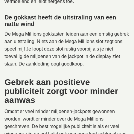
vermoeiend en leidt nergens toe.
De gokkast heeft de uitstraling van een
natte wind
De Mega Millions gokkasten leiden aan een ernstig gebrek
aan uitstraling. Niets aan de Mega Millions slot zegt ons:
speel mij! Je loopt deze slot rustig voorbij als je niet
toevallig de miljoenen van de jackpot in de display ziet
staan. De aankleding oogt goedkoop.
Gebrek aan positieve
publiciteit zorgt voor minder
aanwas
Omdat er veel minder miljoenen-jackpots gewonnen
worden, wordt er minder over de Mega Millions
geschreven. De best mogelijke publiciteit is als er veel
winnaars zijn en het liefst ook nog eens kort achter elkaar.