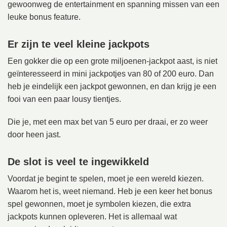
gewoonweg de entertainment en spanning missen van een
leuke bonus feature.
Er zijn te veel kleine jackpots
Een gokker die op een grote miljoenen-jackpot aast, is niet
geïnteresseerd in mini jackpotjes van 80 of 200 euro. Dan
heb je eindelijk een jackpot gewonnen, en dan krijg je een
fooi van een paar lousy tientjes.
Die je, met een max bet van 5 euro per draai, er zo weer
door heen jast.
De slot is veel te ingewikkeld
Voordat je begint te spelen, moet je een wereld kiezen.
Waarom het is, weet niemand. Heb je een keer het bonus
spel gewonnen, moet je symbolen kiezen, die extra
jackpots kunnen opleveren. Het is allemaal wat