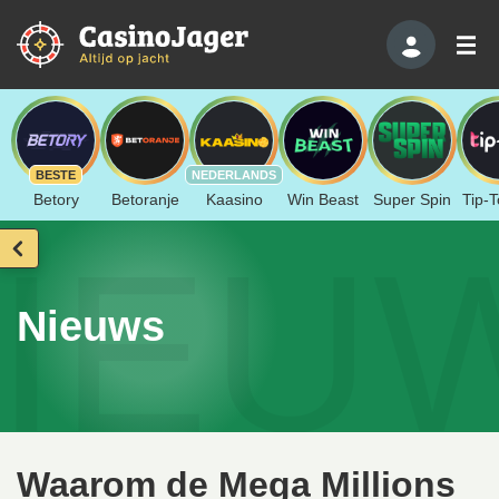
BESTE
NEDERLANDS
Betory
Betoranje
Kaasino
Win Beast
Super Spin
Tip-T
IEU
Nieuws
Waarom de Mega Millions