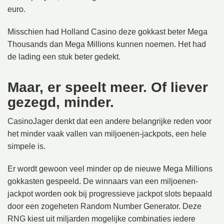
euro.
Misschien had Holland Casino deze gokkast beter Mega
Thousands dan Mega Millions kunnen noemen. Het had
de lading een stuk beter gedekt.
Maar, er speelt meer. Of liever
gezegd, minder.
CasinoJager denkt dat een andere belangrijke reden voor
het minder vaak vallen van miljoenen-jackpots, een hele
simpele is.
Er wordt gewoon veel minder op de nieuwe Mega Millions
gokkasten gespeeld. De winnaars van een miljoenen-
jackpot worden ook bij progressieve jackpot slots bepaald
door een zogeheten Random Number Generator. Deze
RNG kiest uit miljarden mogelijke combinaties iedere