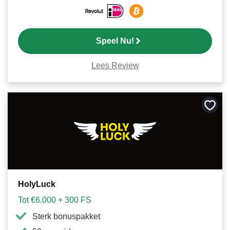
Speel Nu!
Lees Review
Bewa
als
favori
HolyLuck
Tot €6.000 + 300 FS
Sterk bonuspakket