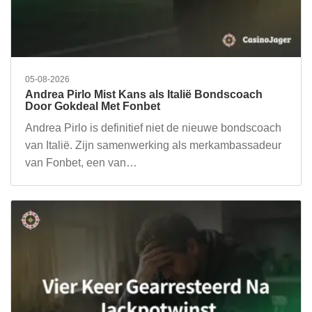
05-08-2026
Andrea Pirlo Mist Kans als Italië Bondscoach
Door Gokdeal Met Fonbet
Andrea Pirlo is definitief niet de nieuwe bondscoach
van Italië. Zijn samenwerking als merkambassadeur
van Fonbet, een van…