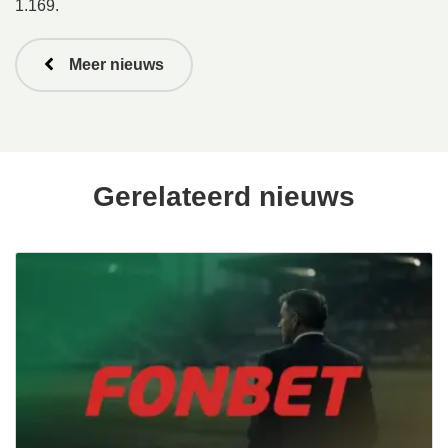
1.169.
Meer nieuws
Gerelateerd nieuws