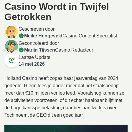
Casino Wordt in Twijfel
Getrokken
Geschreven door
Meike Hengeveld
Casino Content Specialist
Gecontroleerd door
Marijn Tijssen
Casino Redacteur
Laatste Update:
14 mei 2026
Holland Casino heeft zopas haar jaarverslag van 2024
gedeeld. Hierin lees je onder meer dat het staatsbedrijf
meer dan €10 miljoen verlies leed. Vooralsnog kunnen ze
de activiteiten voortzetten, of dit echter haalbaar blijft met
de hoge kansspelbelasting, daar bestaan twijfels over.
Toch noemt de CEO dit een goed jaar.