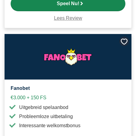
Speel Nu!
Lees Review
Bewa
als
favori
Fanobet
€3.000 + 150 FS
Uitgebreid spelaanbod
Probleemloze uitbetaling
Interessante welkomstbonus