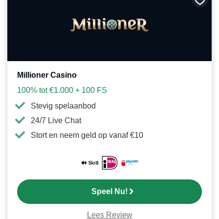
Bewa
als
favori
Millioner Casino
100% tot €1.000 + 100 FS
Stevig spelaanbod
24/7 Live Chat
Stort en neem geld op vanaf €10
Speel Nu!
Lees Review