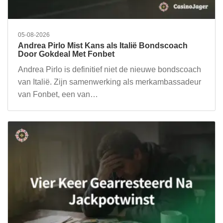
05-08-2026
Andrea Pirlo Mist Kans als Italië Bondscoach
Door Gokdeal Met Fonbet
Andrea Pirlo is definitief niet de nieuwe bondscoach
van Italië. Zijn samenwerking als merkambassadeur
van Fonbet, een van…