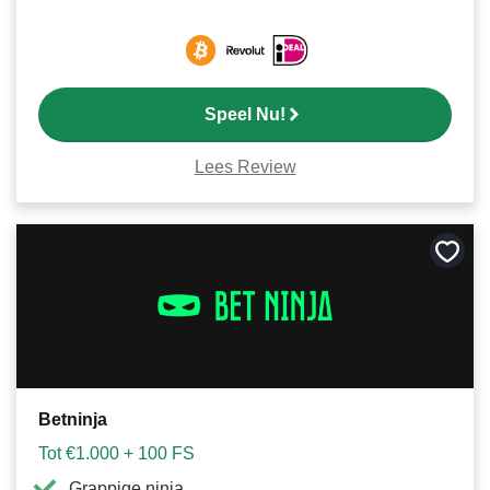
Speel Nu!
Lees Review
Bewa
als
favori
Betninja
Tot €1.000 + 100 FS
Grappige ninja