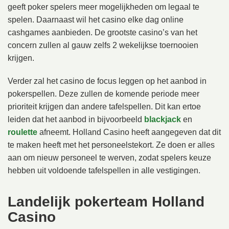
geeft poker spelers meer mogelijkheden om legaal te
spelen. Daarnaast wil het casino elke dag online
cashgames aanbieden. De grootste casino’s van het
concern zullen al gauw zelfs 2 wekelijkse toernooien
krijgen.
Verder zal het casino de focus leggen op het aanbod in
pokerspellen. Deze zullen de komende periode meer
prioriteit krijgen dan andere tafelspellen. Dit kan ertoe
leiden dat het aanbod in bijvoorbeeld
blackjack
en
roulette
afneemt. Holland Casino heeft aangegeven dat dit
te maken heeft met het personeelstekort. Ze doen er alles
aan om nieuw personeel te werven, zodat spelers keuze
hebben uit voldoende tafelspellen in alle vestigingen.
Landelijk pokerteam Holland
Casino