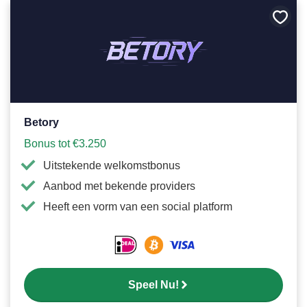
Bewa
als
favori
Betory
Bonus tot €3.250
Uitstekende welkomstbonus
Aanbod met bekende providers
Heeft een vorm van een social platform
Speel Nu!