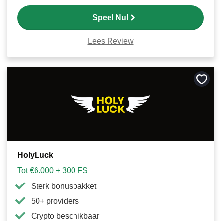
Speel Nu!
Lees Review
Bewa
als
favori
HolyLuck
Tot €6.000 + 300 FS
Sterk bonuspakket
50+ providers
Crypto beschikbaar