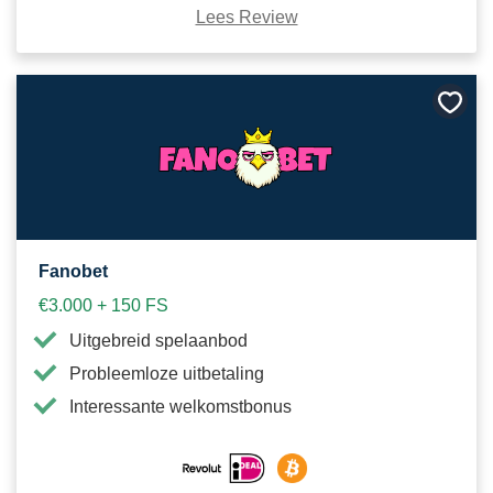
Lees Review
Bewa
als
favori
Fanobet
€3.000 + 150 FS
Uitgebreid spelaanbod
Probleemloze uitbetaling
Interessante welkomstbonus