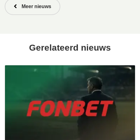
Meer nieuws
Gerelateerd nieuws