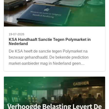
19-07-2026
KSA Handhaaft Sanctie Tegen Polymarket in
Nederland
De KSA heeft de sanctie tegen Polymarket na
bezwaar gehandhaafd. De bekende prediction
market-aanbieder mag in Nederland geen…