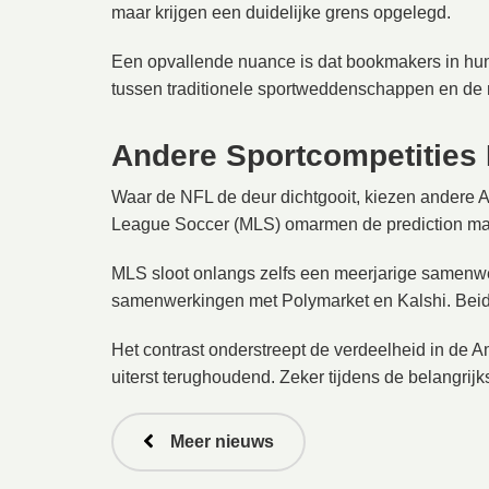
maar krijgen een duidelijke grens opgelegd.
Een opvallende nuance is dat bookmakers in h
tussen traditionele sportweddenschappen en de nie
Andere Sportcompetities
Waar de NFL de deur dichtgooit, kiezen andere
League Soccer (MLS) omarmen de prediction ma
MLS sloot onlangs zelfs een meerjarige samenwer
samenwerkingen met Polymarket en Kalshi. Beide 
Het contrast onderstreept de verdeelheid in de 
uiterst terughoudend. Zeker tijdens de belangrijks
Meer nieuws