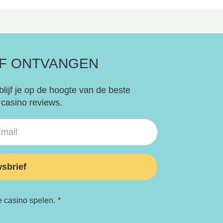
EF ONTVANGEN
blijf je op de hoogte van de beste
 casino reviews.
sbrief
e casino spelen.
*