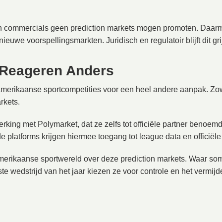
un commercials geen prediction markets mogen promoten. Daar
uwe voorspellingsmarkten. Juridisch en regulatoir blijft dit gri
 Reageren Anders
 Amerikaanse sportcompetities voor een heel andere aanpak. Z
rkets.
king met Polymarket, dat ze zelfs tot officiële partner benoem
platforms krijgen hiermee toegang tot league data en officiël
Amerikaanse sportwereld over deze prediction markets. Waar som
te wedstrijd van het jaar kiezen ze voor controle en het vermijde