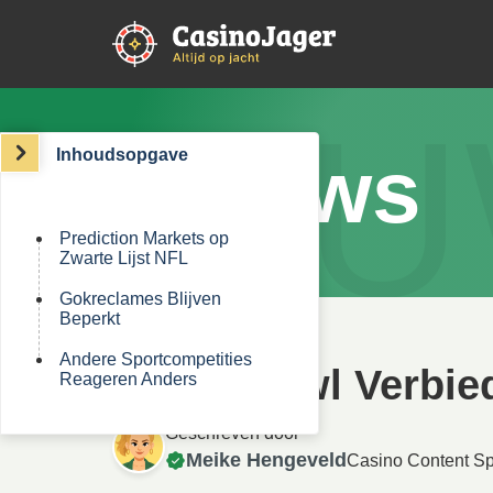
NIE
Nieuws
Inhoudsopgave
Prediction Markets op
Zwarte Lijst NFL
Gokreclames Blijven
Beperkt
Andere Sportcompetities
Super Bowl Verbied
Reageren Anders
Geschreven door
Meike Hengeveld
Casino Content Sp