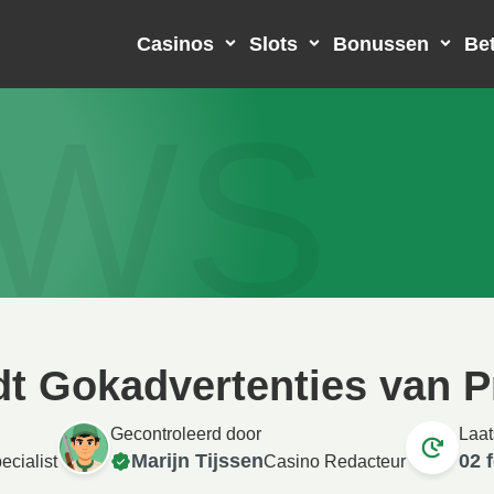
Casinos
Slots
Bonussen
Bet
UWS
t Gokadvertenties van P
Gecontroleerd door
Laat
Marijn Tijssen
02 
ecialist
Casino Redacteur