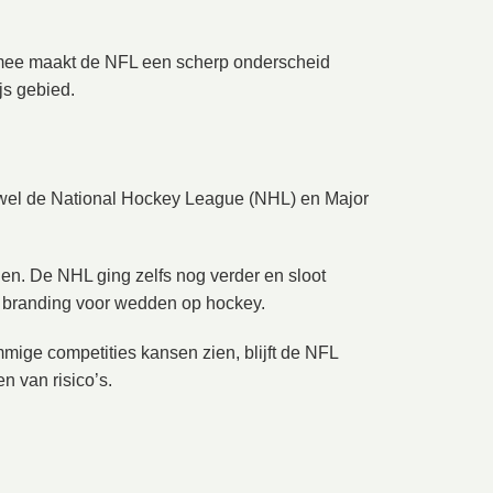
mee maakt de NFL een scherp onderscheid
js gebied.
owel de National Hockey League (NHL) en Major
den. De NHL ging zelfs nog verder en sloot
e branding voor wedden op hockey.
mige competities kansen zien, blijft de NFL
n van risico’s.