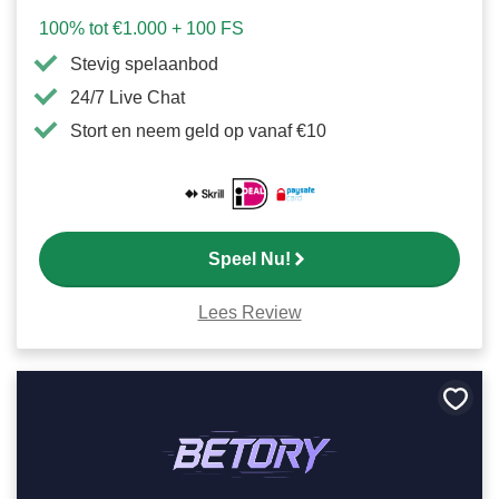
100% tot €1.000 + 100 FS
Stevig spelaanbod
24/7 Live Chat
Stort en neem geld op vanaf €10
Speel Nu!
Lees Review
Bewa
als
favori