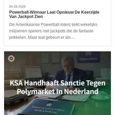
04-08-2026
Powerball-Winnaar Laat Opnieuw De Keerzijde
Van Jackpot Zien
De Amerikaanse Powerball-loterij trekt wekelijks
miljoenen spelers met jackpots die de fantasie
prikkelen. Maar wat gebeurt er als…