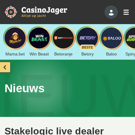
BESTE
Mama.bet
Win Beast
Betoranje
Betory
Baloo
Spin
IEU
Nieuws
Stakelogic live dealer