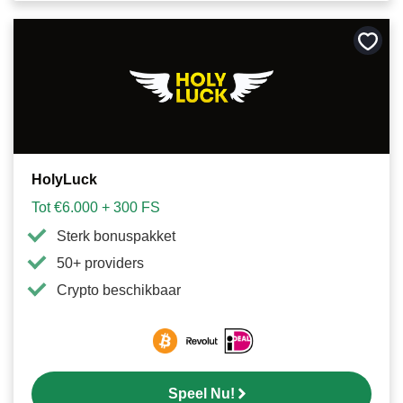
Bewa
als
favori
HolyLuck
Tot €6.000 + 300 FS
Sterk bonuspakket
50+ providers
Crypto beschikbaar
Speel Nu!