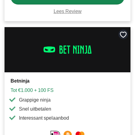
Lees Review
Bewa
als
favori
Betninja
Tot €1.000 + 100 FS
Grappige ninja
Snel uitbetalen
Interessant spelaanbod