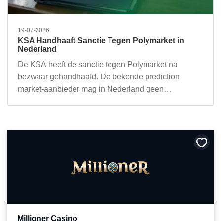
19-07-2026
KSA Handhaaft Sanctie Tegen Polymarket in
Nederland
De KSA heeft de sanctie tegen Polymarket na
bezwaar gehandhaafd. De bekende prediction
market-aanbieder mag in Nederland geen…
Bewa
als
favori
Millioner Casino