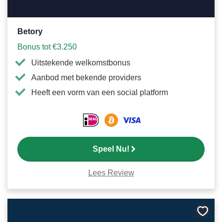
Betory
Bonus tot €3.250
Uitstekende welkomstbonus
Aanbod met bekende providers
Heeft een vorm van een social platform
Speel Nu!
Lees Review
Bewa
als