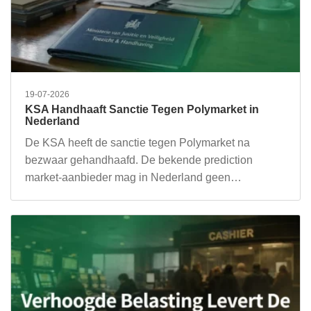
19-07-2026
KSA Handhaaft Sanctie Tegen Polymarket in
Nederland
De KSA heeft de sanctie tegen Polymarket na
bezwaar gehandhaafd. De bekende prediction
market-aanbieder mag in Nederland geen…