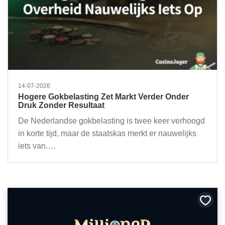
14-07-2026
Hogere Gokbelasting Zet Markt Verder Onder
Druk Zonder Resultaat
De Nederlandse gokbelasting is twee keer verhoogd
in korte tijd, maar de staatskas merkt er nauwelijks
iets van.…
Bewa
als
favori