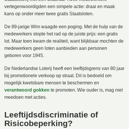
vertegenwoordigden een simpele actie: draai en maak
kans op onder meer twee gratis Staatsloten.
De 89-jarige Wim waagde een poging. Met de hulp van de
medewerkers stopte het rad op de juiste prijs: een gratis
lot. Maar toen kwam de realiteit, want blijkbaar mochten de
medewerkers geen loten aanbieden aan personen
geboren voor 1945.
De Nederlandse Loterij heeft een leeftijdsgrens van 80 jaar
bij promotionele verkoop op straat. Dit is bedoeld om
mogelijk kwetsbare mensen te beschermen en
verantwoord gokken
te promoten. Wie ouder is, mag niet
meedoen met acties.
Leeftijdsdiscriminatie of
Risicobeperking?