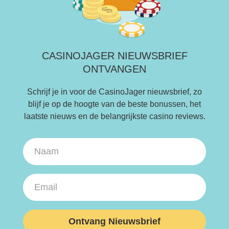
CASINOJAGER NIEUWSBRIEF
ONTVANGEN
Schrijf je in voor de CasinoJager nieuwsbrief, zo
blijf je op de hoogte van de beste bonussen, het
laatste nieuws en de belangrijkste casino reviews.
Ontvang Nieuwsbrief