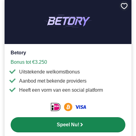
Bewa
als
favori
Betory
Bonus tot €3.250
Uitstekende welkomstbonus
Aanbod met bekende providers
Heeft een vorm van een social platform
Speel Nu!