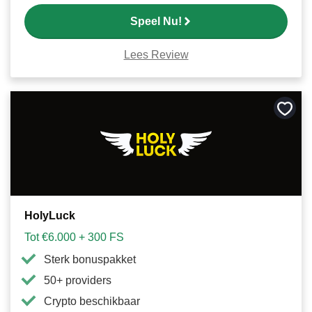
Speel Nu!
Lees Review
Bewa
als
favori
HolyLuck
Tot €6.000 + 300 FS
Sterk bonuspakket
50+ providers
Crypto beschikbaar