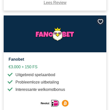
Lees Review
Bewa
als
favori
Fanobet
€3.000 + 150 FS
Uitgebreid spelaanbod
Probleemloze uitbetaling
Interessante welkomstbonus