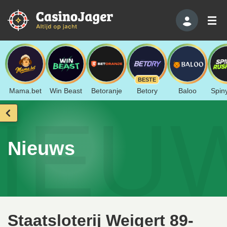
BESTE
Mama.bet
Win Beast
Betoranje
Betory
Baloo
Spin
IEU
Nieuws
Staatsloterij Weigert 89-