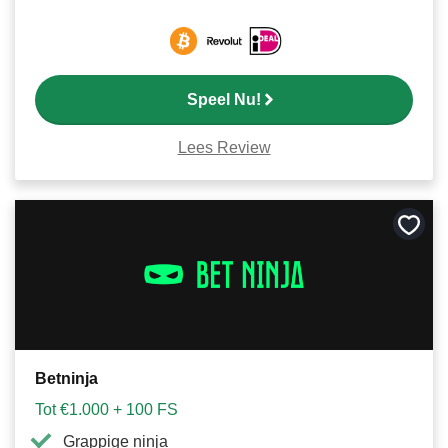
Speel Nu!
Lees Review
Bewa
als
favori
Betninja
Tot €1.000 + 100 FS
Grappige ninja