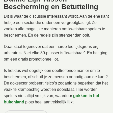
Bescherming en Betutteling
Dit is waar de discussie interessant wordt. Aan de ene kant
heb je een sector die onder een vergrootglas ligt. Ze
zoeken alle mogelijke manieren om kwetsbare spelers te
beschermen. En de regels zijn strenger dan ooit.
Daar staat tegenover dat een harde leeftijdsgrens erg
arbitrair is. Niet elke 80-plusser is ‘kwetsbaar’. En het ging
om een gratis promotioneel lot.
Is het dus wel degelijk een doeltreffende manier om te
beschermen, of schuif je zo mensen onnodig aan de kant?
De goksector probeert risico’s zodanig te beperken dat het
vaak te krampachtig wordt en doorslaat. Hier worden
spelers niet altijd vrolijk van, waardoor
gokken in het
buitenland
plots heel aantrekkelijk lijkt.