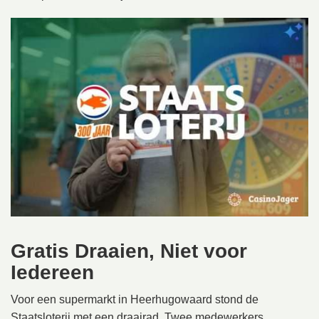
Gratis Draaien, Niet voor
Iedereen
Voor een supermarkt in Heerhugowaard stond de
Staatsloterij met een draairad. Twee medewerkers