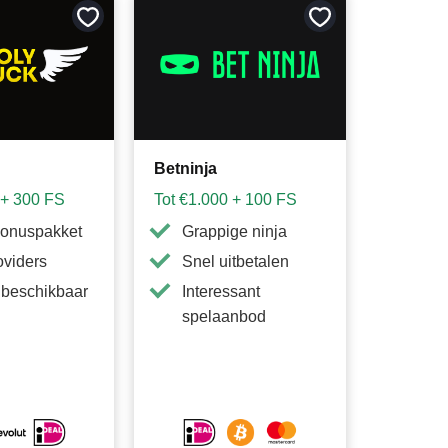
Bewaar
Bewaar
als
als
favoriet
favoriet
Betninja
 + 300 FS
Tot €1.000 + 100 FS
bonuspakket
Grappige ninja
oviders
Snel uitbetalen
 beschikbaar
Interessant
spelaanbod