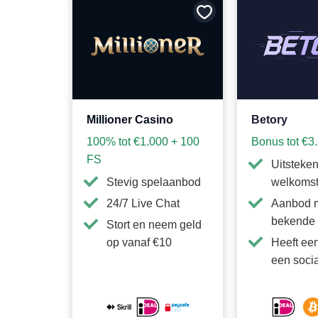
Bewaar
als
favoriet
Millioner Casino
Betory
100% tot €1.000 + 100
Bonus tot €3
FS
Uitsteke
Stevig spelaanbod
welkoms
24/7 Live Chat
Aanbod 
bekende 
Stort en neem geld
op vanaf €10
Heeft ee
een socia