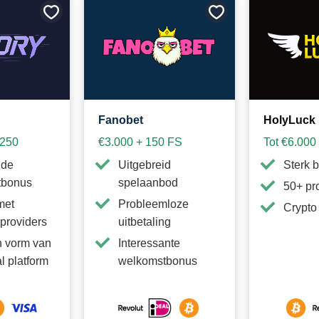
Bewaar
Bewaar
als
als
favoriet
favoriet
Fanobet
HolyLuck
.250
€3.000 + 150 FS
Tot €6.000
nde
Uitgebreid
Sterk 
tbonus
spelaanbod
50+ pr
met
Probleemloze
Crypto
providers
uitbetaling
n vorm van
Interessante
l platform
welkomstbonus