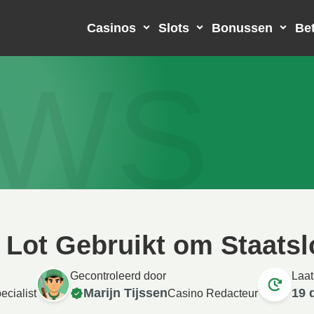
Casinos
Slots
Bonussen
Bet
UWS
Lot Gebruikt om Staatslo
Gecontroleerd door
Laat
Marijn Tijssen
19 
ecialist
Casino Redacteur