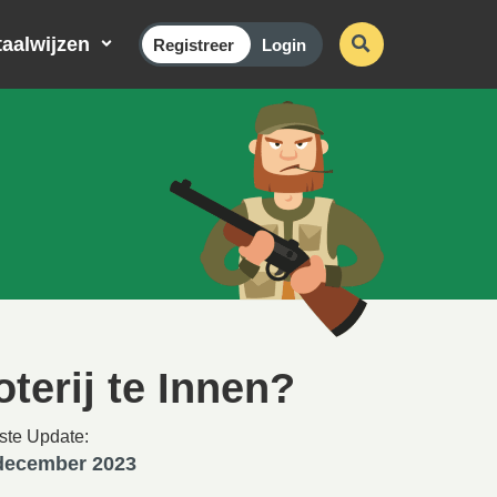
aalwijzen
Registreer
Login
terij te Innen?
ste Update:
december 2023