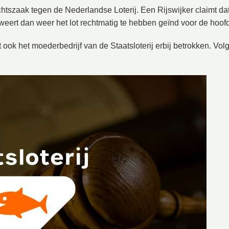
echtszaak tegen de Nederlandse Loterij. Een Rijswijker claimt dat
rt dan weer het lot rechtmatig te hebben geïnd voor de hoofdp
 ook het moederbedrijf van de Staatsloterij erbij betrokken. Vol