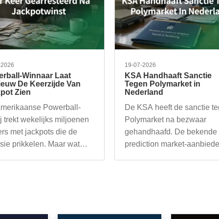
-2026
19-07-2026
rball-Winnaar Laat
KSA Handhaaft Sanctie
euw De Keerzijde Van
Tegen Polymarket in
pot Zien
Nederland
merikaanse Powerball-
De KSA heeft de sanctie t
ij trekt wekelijks miljoenen
Polymarket na bezwaar
ers met jackpots die de
gehandhaafd. De bekende
asie prikkelen. Maar wat
prediction market-aanbiede
urt er als…
mag in Nederland geen…