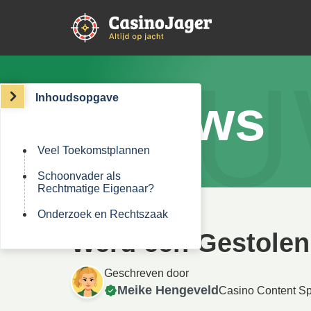
NIE
Nieuws
Inhoudsopgave
Veel Toekomstplannen
Schoonvader als
Rechtmatige Eigenaar?
Onderzoek en Rechtszaak
Werd een Gestolen 
Geschreven door
Meike Hengeveld
Casino Content Sp