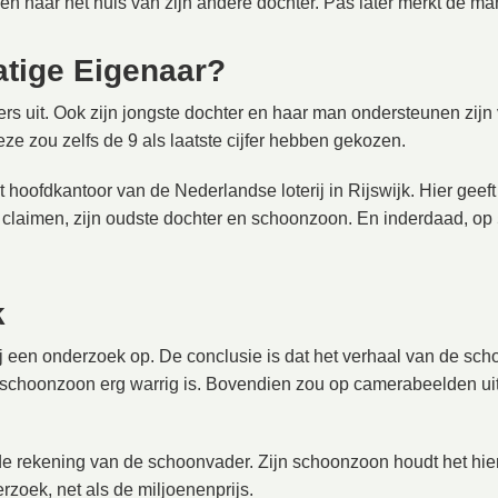
n naar het huis van zijn andere dochter. Pas later merkt de man 
tige Eigenaar?
ers uit. Ook zijn jongste dochter en haar man ondersteunen zi
e zou zelfs de 9 als laatste cijfer hebben gekozen.
 hoofdkantoor van de Nederlandse loterij in Rijswijk. Hier geef
 claimen, zijn oudste dochter en schoonzoon. En inderdaad, op
k
j een onderzoek op. De conclusie is dat het verhaal van de scho
n schoonzoon erg warrig is. Bovendien zou op camerabeelden uit h
e rekening van de schoonvader. Zijn schoonzoon houdt het hier
rzoek, net als de miljoenenprijs.