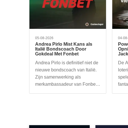
05-08-2026
04-08
Andrea Pirlo Mist Kans als
Powe
Italië Bondscoach Door
Opni
Gokdeal Met Fonbet
Jack
Andrea Pirlo is definitief niet de
De A
nieuwe bondscoach van Italië.
loter
Zijn samenwerking als
spel
merkambassadeur van Fonbet,
fant
een van…
gebe