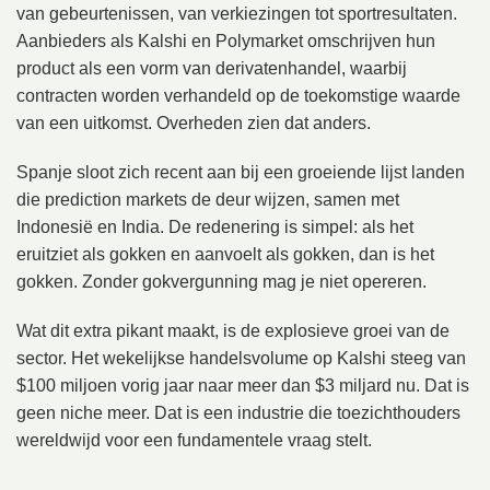
van gebeurtenissen, van verkiezingen tot sportresultaten.
Aanbieders als Kalshi en Polymarket omschrijven hun
product als een vorm van derivatenhandel, waarbij
contracten worden verhandeld op de toekomstige waarde
van een uitkomst. Overheden zien dat anders.
Spanje sloot zich recent aan bij een groeiende lijst landen
die prediction markets de deur wijzen, samen met
Indonesië en India. De redenering is simpel: als het
eruitziet als gokken en aanvoelt als gokken, dan is het
gokken. Zonder gokvergunning mag je niet opereren.
Wat dit extra pikant maakt, is de explosieve groei van de
sector. Het wekelijkse handelsvolume op Kalshi steeg van
$100 miljoen vorig jaar naar meer dan $3 miljard nu. Dat is
geen niche meer. Dat is een industrie die toezichthouders
wereldwijd voor een fundamentele vraag stelt.