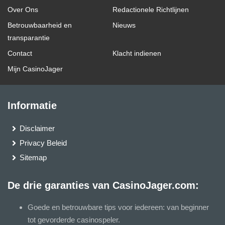
Over Ons
Redactionele Richtlijnen
Betrouwbaarheid en
Nieuws
transparantie
Contact
Klacht indienen
Mijn CasinoJager
Informatie
Disclaimer
Privacy Beleid
Sitemap
De drie garanties van CasinoJager.com:
Goede en betrouwbare tips voor iedereen: van beginner
tot gevorderde casinospeler.