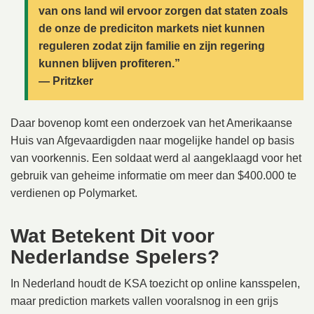
van ons land wil ervoor zorgen dat staten zoals
de onze de prediciton markets niet kunnen
reguleren zodat zijn familie en zijn regering
kunnen blijven profiteren.”
— Pritzker
Daar bovenop komt een onderzoek van het Amerikaanse
Huis van Afgevaardigden naar mogelijke handel op basis
van voorkennis. Een soldaat werd al aangeklaagd voor het
gebruik van geheime informatie om meer dan $400.000 te
verdienen op Polymarket.
Wat Betekent Dit voor
Nederlandse Spelers?
In Nederland houdt de KSA toezicht op online kansspelen,
maar prediction markets vallen vooralsnog in een grijs