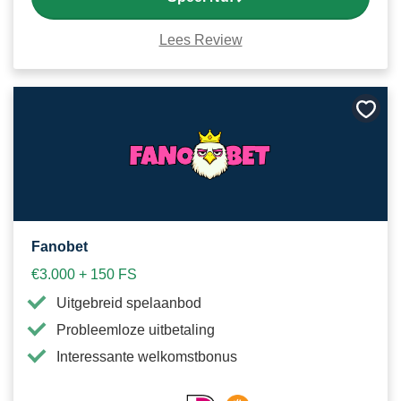
Lees Review
Bewa
als
favori
Fanobet
€3.000 + 150 FS
Uitgebreid spelaanbod
Probleemloze uitbetaling
Interessante welkomstbonus