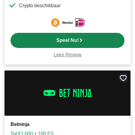
Crypto beschikbaar
Speel Nu!
Lees Review
Bewa
als
favori
Betninja
Tot €1.000 + 100 FS