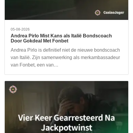
05-08-2026
Andrea Pirlo Mist Kans als Italië Bondscoach
Door Gokdeal Met Fonbet
Andrea Pirlo is definitief niet de nieuwe bondscoach
van Italië. Zijn samenwerking als merkambassadeur
van Fonbet, een van…