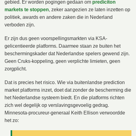
gebied. Er worden pogingen gedaan om
prediciton
markets te stoppen
, zeker aangezien ze laten inzetten op
politiek, awards en andere zaken die in Nederland
verboden zijn.
Er zijn dus geen voorspellingsmarkten via KSA-
gelicentieerde platforms. Daarmee staan ze buiten het
beschermingskader dat Nederlandse spelers gewend zijn.
Geen Cruks-koppeling, geen verplichte limieten, geen
zorgplicht.
Dat is precies het risico. Wie via buitenlandse prediction
market platforms inzet, doet dat zonder de bescherming die
het Nederlandse systeem biedt. En die platforms richten
zich wel degelijk op verslavingsgevoelig gedrag.
Minnesota-procureur-generaal Keith Ellison verwoordde
het zo: