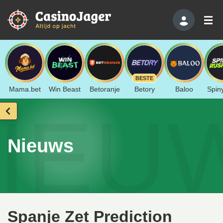
BESTE
Mama.bet
Win Beast
Betoranje
Betory
Baloo
Spin
IEU
Nieuws
Spanje Zet Prediction