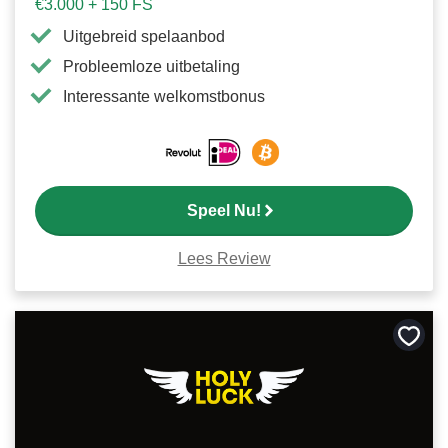
€3.000 + 150 FS
Uitgebreid spelaanbod
Probleemloze uitbetaling
Interessante welkomstbonus
Speel Nu!
Lees Review
Bewa
als
favori