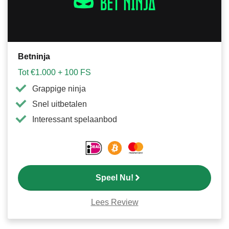
Betninja
Tot €1.000 + 100 FS
Grappige ninja
Snel uitbetalen
Interessant spelaanbod
Speel Nu!
Lees Review