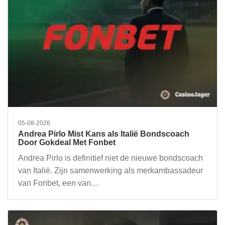
05-08-2026
Andrea Pirlo Mist Kans als Italië Bondscoach
Door Gokdeal Met Fonbet
Andrea Pirlo is definitief niet de nieuwe bondscoach
van Italië. Zijn samenwerking als merkambassadeur
van Fonbet, een van…