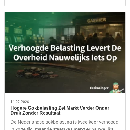
14-07-2026
Hogere Gokbelasting Zet Markt Verder Onder
Druk Zonder Resultaat
De Nederlandse gokbelasting is twee keer verhoogd
in korte tijd, maar de staatskas merkt er nauwelijks