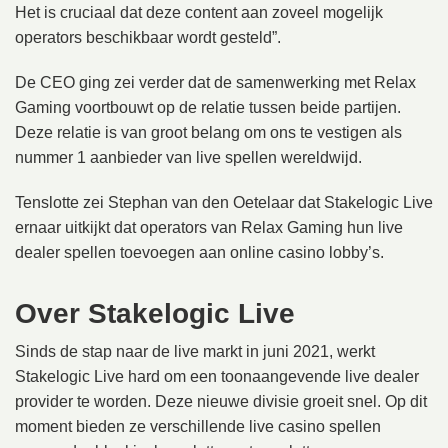
Het is cruciaal dat deze content aan zoveel mogelijk
operators beschikbaar wordt gesteld”.
De CEO ging zei verder dat de samenwerking met Relax
Gaming voortbouwt op de relatie tussen beide partijen.
Deze relatie is van groot belang om ons te vestigen als
nummer 1 aanbieder van live spellen wereldwijd.
Tenslotte zei Stephan van den Oetelaar dat Stakelogic Live
ernaar uitkijkt dat operators van Relax Gaming hun live
dealer spellen toevoegen aan online casino lobby’s.
Over Stakelogic Live
Sinds de stap naar de live markt in juni 2021, werkt
Stakelogic Live hard om een toonaangevende live dealer
provider te worden. Deze nieuwe divisie groeit snel. Op dit
moment bieden ze verschillende live casino spellen