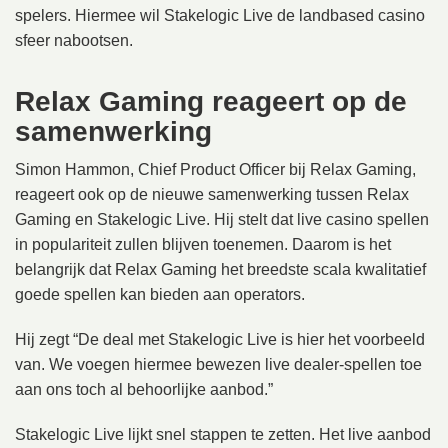
spelers. Hiermee wil Stakelogic Live de landbased casino
sfeer nabootsen.
Relax Gaming reageert op de
samenwerking
Simon Hammon, Chief Product Officer bij Relax Gaming,
reageert ook op de nieuwe samenwerking tussen Relax
Gaming en Stakelogic Live. Hij stelt dat live casino spellen
in populariteit zullen blijven toenemen. Daarom is het
belangrijk dat Relax Gaming het breedste scala kwalitatief
goede spellen kan bieden aan operators.
Hij zegt “De deal met Stakelogic Live is hier het voorbeeld
van. We voegen hiermee bewezen live dealer-spellen toe
aan ons toch al behoorlijke aanbod.”
Stakelogic Live lijkt snel stappen te zetten. Het live aanbod