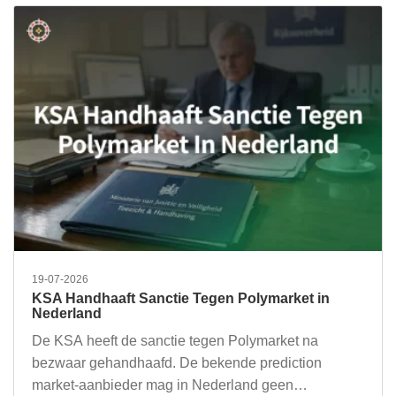
19-07-2026
KSA Handhaaft Sanctie Tegen Polymarket in
Nederland
De KSA heeft de sanctie tegen Polymarket na
bezwaar gehandhaafd. De bekende prediction
market-aanbieder mag in Nederland geen…