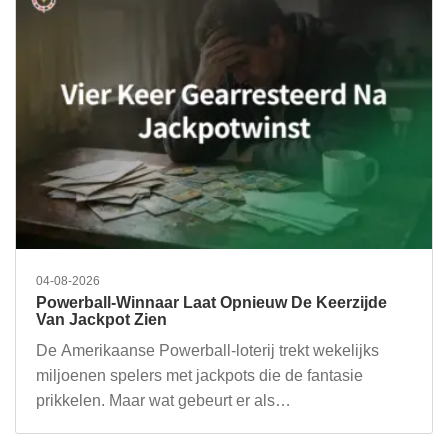
04-08-2026
Powerball-Winnaar Laat Opnieuw De Keerzijde
Van Jackpot Zien
De Amerikaanse Powerball-loterij trekt wekelijks
miljoenen spelers met jackpots die de fantasie
prikkelen. Maar wat gebeurt er als…