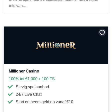
iets van.…
Bewa
als
favori
Millioner Casino
100% tot €1.000 + 100 FS
Stevig spelaanbod
24/7 Live Chat
Stort en neem geld op vanaf €10