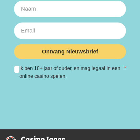
Ontvang Nieuwsbrief
Ik ben 18+ jaar of ouder, en mag legaal in een
*
online casino spelen.