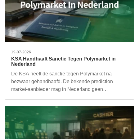
19-07-2026
KSA Handhaaft Sanctie Tegen Polymarket in
Nederland
De KSA heeft de sanctie tegen Polymarket na
bezwaar gehandhaafd. De bekende prediction
market-aanbieder mag in Nederland geen…