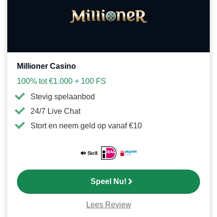
als
favori
Millioner Casino
100% tot €1.000 + 100 FS
Stevig spelaanbod
24/7 Live Chat
Stort en neem geld op vanaf €10
Speel Nu!
Lees Review