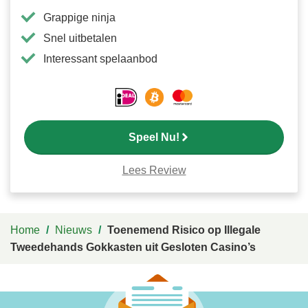
Grappige ninja
Snel uitbetalen
Interessant spelaanbod
Speel Nu!
Lees Review
Home
/
Nieuws
/
Toenemend Risico op Illegale
Tweedehands Gokkasten uit Gesloten Casino’s