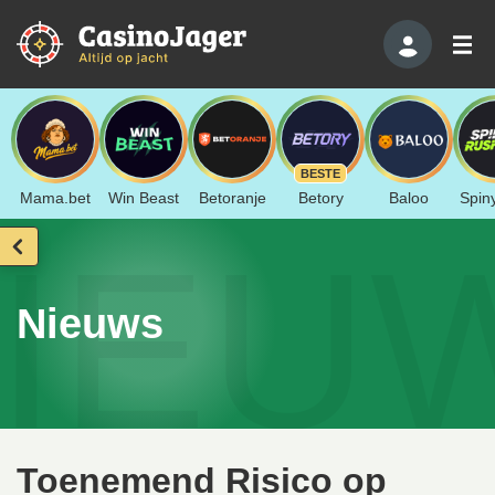
BESTE
Mama.bet
Win Beast
Betoranje
Betory
Baloo
Spin
IEU
Nieuws
Toenemend Risico op