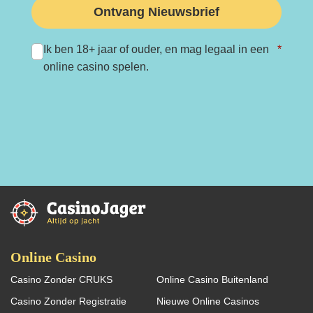
Ontvang Nieuwsbrief
Ik ben 18+ jaar of ouder, en mag legaal in een
*
online casino spelen.
Online Casino
Casino Zonder CRUKS
Online Casino Buitenland
Casino Zonder Registratie
Nieuwe Online Casinos