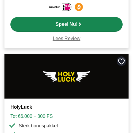
Speel Nu!
Lees Review
Bewa
als
favori
HolyLuck
Tot €6.000 + 300 FS
Sterk bonuspakket