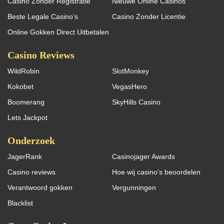
Casino Zonder Registratie
Nieuwe Online Casinos
Beste Legale Casino’s
Casino Zonder Licentie
Online Gokken Direct Uitbetalen
Casino Reviews
WildRobin
SlotMonkey
Kokobet
VegasHero
Boomerang
SkyHills Casino
Lets Jackpot
Onderzoek
JagerRank
Casinojager Awards
Casino reviews
Hoe wij casino’s beoordelen
Verantwoord gokken
Vergunningen
Blacklist