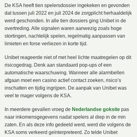
De KSA heeft tien spelersdossier ingekeken en gevonden
dat tussen juli 2022 en juli 2024 de zorgplicht herhaaldelijk
werd geschonden. In alle tien dossiers ging Unibet in de
overtreding. Alle signalen waren aanwezig zoals hoge
stortingen, nachtelijk spelen, regelmatig aanpassen van
limieten en forse verliezen in korte tijd.
Unibet reageerde niet of met heel lichte maatregelen op dit
risicogedrag. Denk aan standaard pop-ups of een
automatische waarschuwing. Wanneer alle alarmbellen
afgaan moet een casino actief contact zoeken, risico’s
inschatten en tijdig ingrijpen. De aanpak van Unibet was
veel te mager volgens de KSA.
In meerdere gevallen vroeg de
Nederlandse goksite
pas
naar inkomensgegevens nadat spelers al diep in de min
zaten. En als deze info gedeeld werd, werd die volgens de
KSA soms verkeerd geïnterpreteerd. Zo telde Unibet