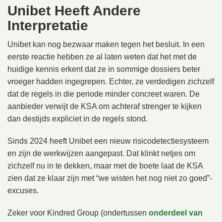
Unibet Heeft Andere
Interpretatie
Unibet kan nog bezwaar maken tegen het besluit. In een
eerste reactie hebben ze al laten weten dat het met de
huidige kennis erkent dat ze in sommige dossiers beter
vroeger hadden ingegrepen. Echter, ze verdedigen zichzelf
dat de regels in die periode minder concreet waren. De
aanbieder verwijt de KSA om achteraf strenger te kijken
dan destijds expliciet in de regels stond.
Sinds 2024 heeft Unibet een nieuw risicodetectiesysteem
en zijn de werkwijzen aangepast. Dat klinkt netjes om
zichzelf nu in te dekken, maar met de boete laat de KSA
zien dat ze klaar zijn met “we wisten het nog niet zo goed”-
excuses.
Zeker voor Kindred Group (ondertussen
onderdeel van