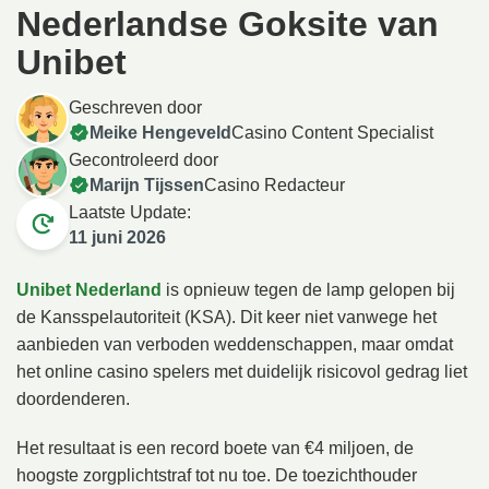
Nederlandse Goksite van
Unibet
Geschreven door
Meike Hengeveld
Casino Content Specialist
Gecontroleerd door
Marijn Tijssen
Casino Redacteur
Laatste Update:
11 juni 2026
Unibet Nederland
is opnieuw tegen de lamp gelopen bij
de Kansspelautoriteit (KSA). Dit keer niet vanwege het
aanbieden van verboden weddenschappen, maar omdat
het online casino spelers met duidelijk risicovol gedrag liet
doordenderen.
Het resultaat is een record boete van €4 miljoen, de
hoogste zorgplichtstraf tot nu toe. De toezichthouder