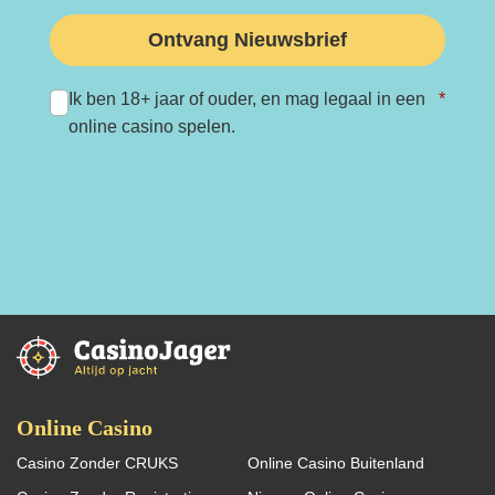
Ontvang Nieuwsbrief
Ik ben 18+ jaar of ouder, en mag legaal in een
*
online casino spelen.
Online Casino
Casino Zonder CRUKS
Online Casino Buitenland