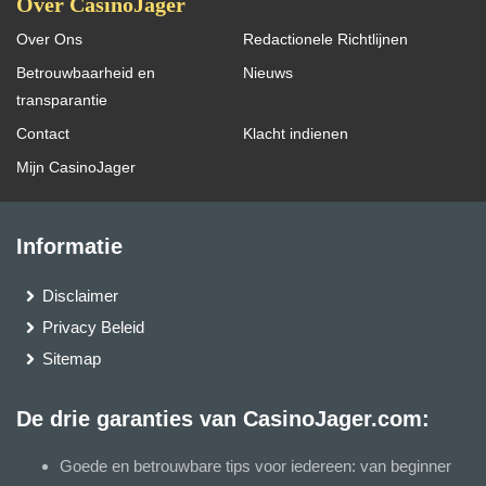
Over CasinoJager
Over Ons
Redactionele Richtlijnen
Betrouwbaarheid en
Nieuws
transparantie
Contact
Klacht indienen
Mijn CasinoJager
Informatie
Disclaimer
Privacy Beleid
Sitemap
De drie garanties van CasinoJager.com:
Goede en betrouwbare tips voor iedereen: van beginner