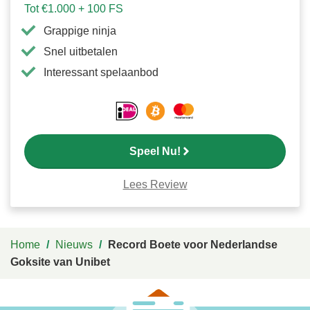
Tot €1.000 + 100 FS
Grappige ninja
Snel uitbetalen
Interessant spelaanbod
Speel Nu!
Lees Review
Home
/
Nieuws
/
Record Boete voor Nederlandse
Goksite van Unibet