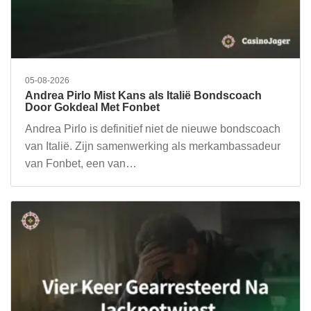
05-08-2026
Andrea Pirlo Mist Kans als Italië Bondscoach
Door Gokdeal Met Fonbet
Andrea Pirlo is definitief niet de nieuwe bondscoach
van Italië. Zijn samenwerking als merkambassadeur
van Fonbet, een van…