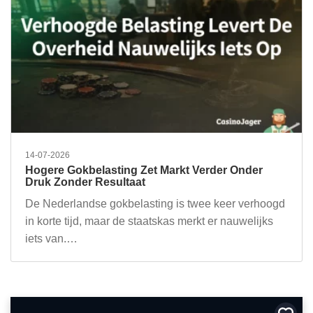
14-07-2026
Hogere Gokbelasting Zet Markt Verder Onder
Druk Zonder Resultaat
De Nederlandse gokbelasting is twee keer verhoogd
in korte tijd, maar de staatskas merkt er nauwelijks
iets van.…