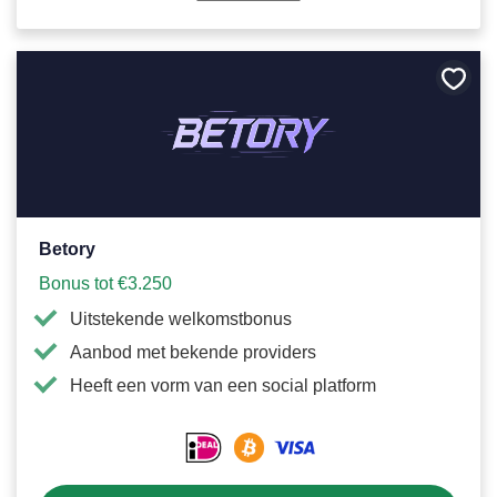
Bewa
als
favori
Betory
Bonus tot €3.250
Uitstekende welkomstbonus
Aanbod met bekende providers
Heeft een vorm van een social platform