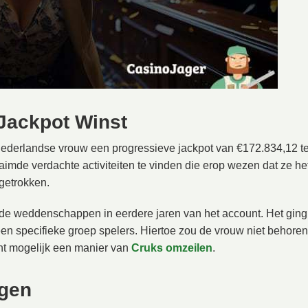
Jackpot Winst
 Nederlandse vrouw een progressieve jackpot van €172.834,12 te
laimde verdachte activiteiten te vinden die erop wezen dat ze 
ngetrokken.
nde weddenschappen in eerdere jaren van het account. Het ging
en specifieke groep spelers. Hiertoe zou de vrouw niet behoren,
cht mogelijk een manier van
Cruks omzeilen
.
ngen