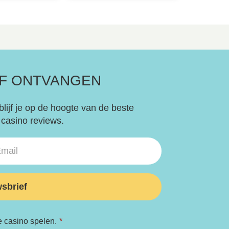
EF ONTVANGEN
blijf je op de hoogte van de beste
 casino reviews.
sbrief
e casino spelen.
*