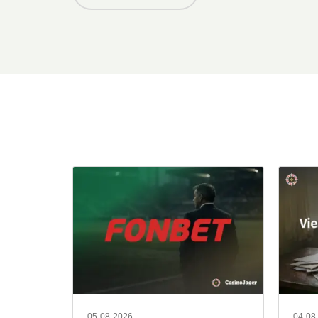
05-08-2026
04-08