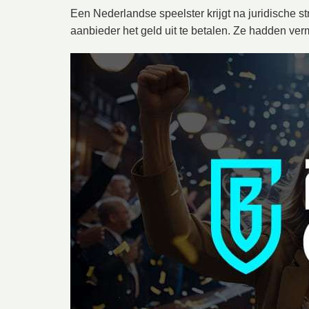
Een Nederlandse speelster krijgt na juridische s
aanbieder het geld uit te betalen. Ze hadden ve