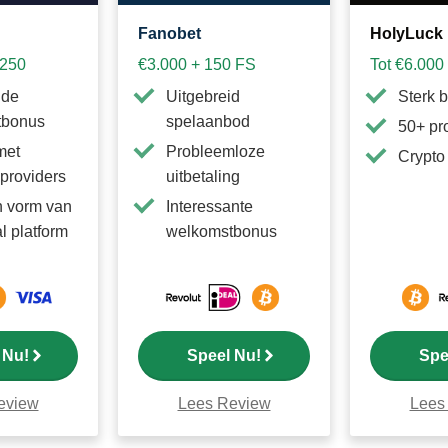
Fanobet
HolyLuck
.250
€3.000 + 150 FS
Tot €6.000
nde
Uitgebreid
Sterk 
tbonus
spelaanbod
50+ pr
met
Probleemloze
Crypto
providers
uitbetaling
n vorm van
Interessante
l platform
welkomstbonus
 Nu!
Speel Nu!
Spe
eview
Lees Review
Lees