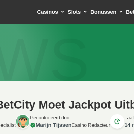
Casinos
Slots
Bonussen
Bet
UWS
BetCity Moet Jackpot Uit
Gecontroleerd door
Laat
Marijn Tijssen
14 
ecialist
Casino Redacteur