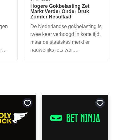
Hogere Gokbelasting Zet
Markt Verder Onder Druk
Zonder Resultaat
egen
De Nederlandse gokbelasting is
twee keer verhoogd in korte tijd,
maar de staatskas merkt er
r
nauwelijks iets van.…
Bewaar
Bewaar
als
als
favoriet
favoriet