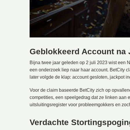
Geblokkeerd Account na 
Bijna twee jaar geleden op 2 juli 2023 wist een
een onderzoek liep naar haar account. BetCity c
later volgde de klap: account gesloten, jackpot i
Voor de claim baseerde BetCity zich op opvalle
competities, een speelgedrag dat ze linken aan e
uitsluitingsregister voor probleemgokkers en zo
Verdachte Stortingspogi