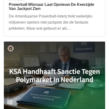
Powerball-Winnaar Laat Opnieuw De Keerzijde
Van Jackpot Zien
De Amerikaanse Powerball-loterij trekt wekelijks
miljoenen spelers met jackpots die de fantasie
prikkelen. Maar wat gebeurt er als…