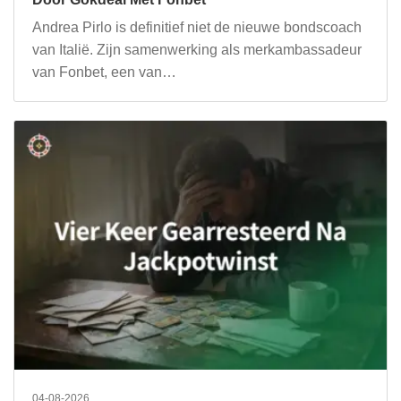
Andrea Pirlo is definitief niet de nieuwe bondscoach
van Italië. Zijn samenwerking als merkambassadeur
van Fonbet, een van…
04-08-2026