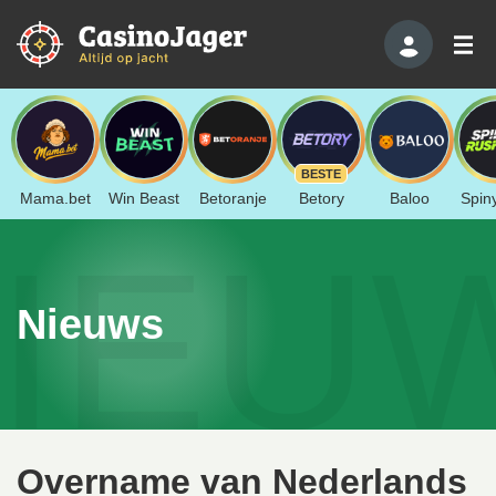
BESTE
Mama.bet
Win Beast
Betoranje
Betory
Baloo
Spin
IEU
Nieuws
Overname van Nederlands