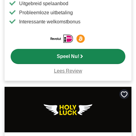
Uitgebreid spelaanbod
Probleemloze uitbetaling
Interessante welkomstbonus
Speel Nu!
Lees Review
Bewa
als
favori