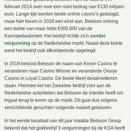
februari 2014 over voor een riant bedrag van €130 miljoen
euro. Lange tijd werden beide online casino’s gedoogd,
maar hier kwam in 2018 een eind aan. Betsson ontving
een boete van maar liefst €300.000 van de
Kansspelautoriteit. Het bedrijf richtte zich
zonder
vergunning
op de Nederlandse markt. Naast deze boete
werd het bedrijf ook afkoelperiode opgelegd.
In 2019 besloot Betsson de naam van Kroon Casino te
veranderen naar Casino Winner en veranderde Oranje
Casino in Loyal Casino. De boete bleef desalniettemin
staan. Hiermee liet het Zweedse bedrijf zien aan de
Nederlandse autoriteiten dat Betsson de intentie heeft om
legaal terug te keren op de markt. Dit gaat dus volgens
verschillende geruchten volgende maand gebeuren.
In het eerste kwartaal van dit jaar maakte Betsson Group
bekend dat het gokbedrijf 3 vergunningen bij de KSA heeft