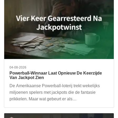
04-08-2026
Powerball-Winnaar Laat Opnieuw De Keerzijde
Van Jackpot Zien
De Amerikaanse Powerball-loterij trekt wekelijks
miljoenen spelers met jackpots die de fantasie
prikkelen. Maar wat gebeurt er als…