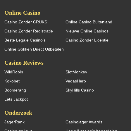
Online Casino
Casino Zonder CRUKS
Online Casino Buitenland
Casino Zonder Registratie
Nieuwe Online Casinos
Beste Legale Casino’s
Casino Zonder Licentie
Online Gokken Direct Uitbetalen
Casino Reviews
WildRobin
SlotMonkey
Kokobet
VegasHero
Boomerang
SkyHills Casino
Lets Jackpot
Onderzoek
JagerRank
Casinojager Awards
Casino reviews
Hoe wij casino’s beoordelen