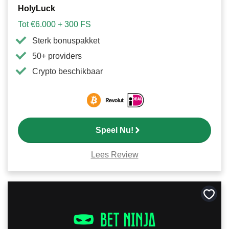
HolyLuck
Tot €6.000 + 300 FS
Sterk bonuspakket
50+ providers
Crypto beschikbaar
Speel Nu!
Lees Review
Bewa
als
favori