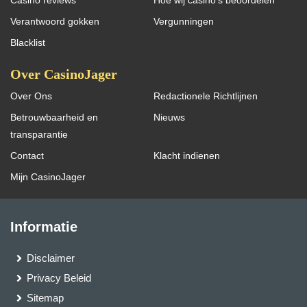
Verantwoord gokken
Vergunningen
Blacklist
Over CasinoJager
Over Ons
Redactionele Richtlijnen
Betrouwbaarheid en
Nieuws
transparantie
Contact
Klacht indienen
Mijn CasinoJager
Informatie
Disclaimer
Privacy Beleid
Sitemap