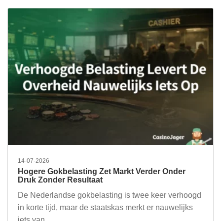
14-07-2026
Hogere Gokbelasting Zet Markt Verder Onder
Druk Zonder Resultaat
De Nederlandse gokbelasting is twee keer verhoogd
in korte tijd, maar de staatskas merkt er nauwelijks
iets van.…