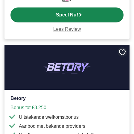
Speel Nu!
Lees Review
Bewa
als
favori
Betory
Bonus tot €3.250
Uitstekende welkomstbonus
Aanbod met bekende providers