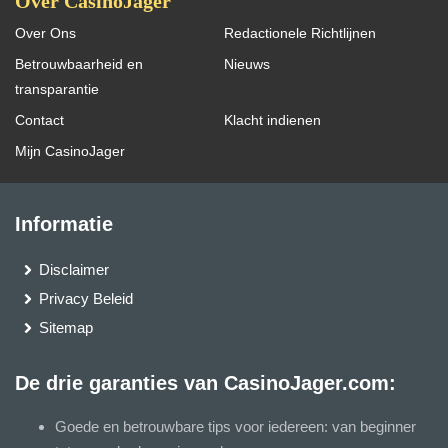
Over CasinoJager
Over Ons
Redactionele Richtlijnen
Betrouwbaarheid en
Nieuws
transparantie
Contact
Klacht indienen
Mijn CasinoJager
Informatie
Disclaimer
Privacy Beleid
Sitemap
De drie garanties van CasinoJager.com:
Goede en betrouwbare tips voor iedereen: van beginner