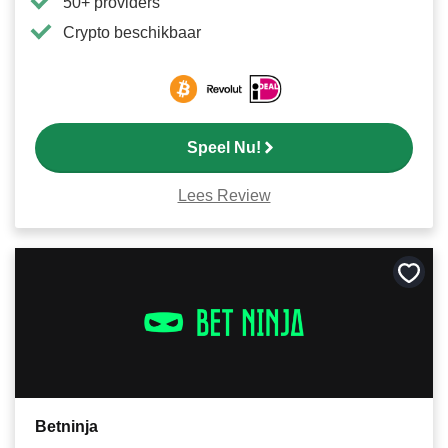
50+ providers
Crypto beschikbaar
Speel Nu!
Lees Review
Bewa
als
favori
Betninja