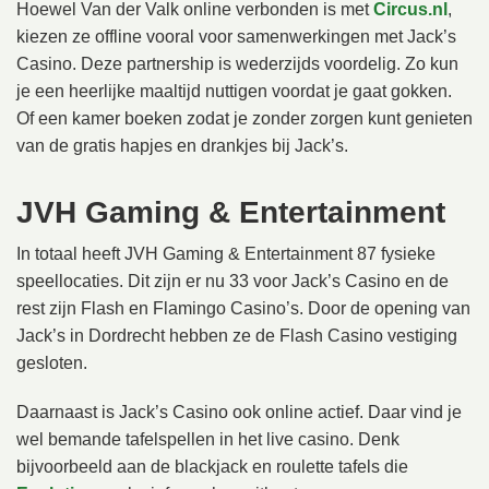
Hoewel Van der Valk online verbonden is met
Circus.nl
,
kiezen ze offline vooral voor samenwerkingen met Jack’s
Casino. Deze partnership is wederzijds voordelig. Zo kun
je een heerlijke maaltijd nuttigen voordat je gaat gokken.
Of een kamer boeken zodat je zonder zorgen kunt genieten
van de gratis hapjes en drankjes bij Jack’s.
JVH Gaming & Entertainment
In totaal heeft JVH Gaming & Entertainment 87 fysieke
speellocaties. Dit zijn er nu 33 voor Jack’s Casino en de
rest zijn Flash en Flamingo Casino’s. Door de opening van
Jack’s in Dordrecht hebben ze de Flash Casino vestiging
gesloten.
Daarnaast is Jack’s Casino ook online actief. Daar vind je
wel bemande tafelspellen in het live casino. Denk
bijvoorbeeld aan de blackjack en roulette tafels die