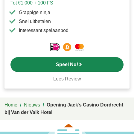
Tot €1.000 + 100 FS
Grappige ninja
Snel uitbetalen
Interessant spelaanbod
Speel Nu!
Lees Review
Home
/
Nieuws
/
Opening Jack’s Casino Dordrecht
bij Van der Valk Hotel