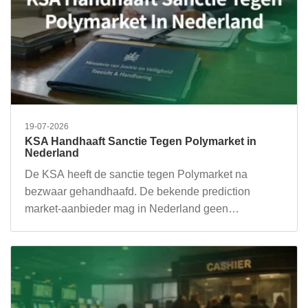
19-07-2026
KSA Handhaaft Sanctie Tegen Polymarket in
Nederland
De KSA heeft de sanctie tegen Polymarket na
bezwaar gehandhaafd. De bekende prediction
market-aanbieder mag in Nederland geen…