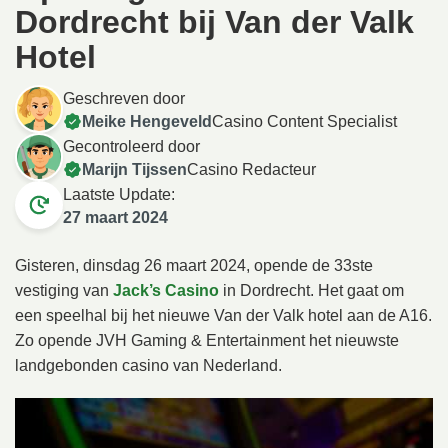
Dordrecht bij Van der Valk
Hotel
Geschreven door
Meike Hengeveld
Casino Content Specialist
Gecontroleerd door
Marijn Tijssen
Casino Redacteur
Laatste Update:
27 maart 2024
Gisteren, dinsdag 26 maart 2024, opende de 33ste
vestiging van
Jack’s Casino
in Dordrecht. Het gaat om
een speelhal bij het nieuwe Van der Valk hotel aan de A16.
Zo opende JVH Gaming & Entertainment het nieuwste
landgebonden casino van Nederland.