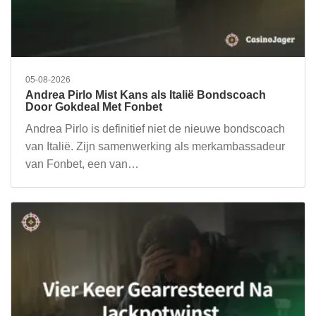
05-08-2026
Andrea Pirlo Mist Kans als Italië Bondscoach
Door Gokdeal Met Fonbet
Andrea Pirlo is definitief niet de nieuwe bondscoach
van Italië. Zijn samenwerking als merkambassadeur
van Fonbet, een van…