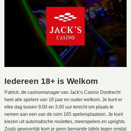
Iedereen 18+ is Welkom
Patrick, de casinomanager van Jack’s Casino Dordrecht
heet alle spelers van 18 jaar en ouder welkom. Je kunt er
elke dag tussen 9.00 en 3.00 uur terecht om plaats te
nemen aan een van de ruim 165 spelersplaatsen. Je kunt
kiezen uit automatische roulettes, meerspelers en uprights.
Zoals gewoonlijk kom je geen bemande tafels tegen omdat