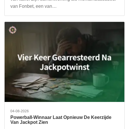
van Fonbet, een van…
04-08-2026
Powerball-Winnaar Laat Opnieuw De Keerzijde
Van Jackpot Zien