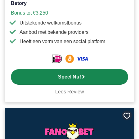
Betory
Bonus tot €3.250
Uitstekende welkomstbonus
Aanbod met bekende providers
Heeft een vorm van een social platform
Speel Nu!
Lees Review
Bewa
als
favori