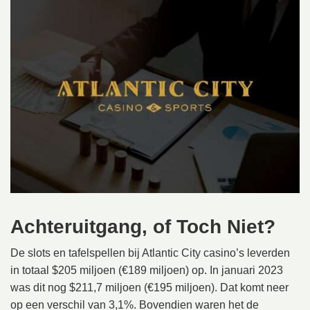
Achteruitgang, of Toch Niet?
De slots en tafelspellen bij Atlantic City casino’s leverden
in totaal $205 miljoen (€189 miljoen) op. In januari 2023
was dit nog $211,7 miljoen (€195 miljoen). Dat komt neer
op een verschil van 3,1%. Bovendien waren het de