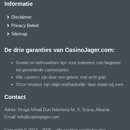
Informatie
Disclaimer
Privacy Beleid
Sitemap
De drie garanties van CasinoJager.com:
Goede en betrouwbare tips voor iedereen: van beginner
tot gevorderde casinospeler.
Alle casino's zijn door ons getest, met echt geld.
Onze reviews zijn altijd onafhankelijk: daar staan wij voor.
Contact
Adres: Rruga Mihail Duri Ndertesa Nr. 9, Tirana, Albania
Email:
info@casinojager.com
Copyright © 2012 – 2026 – alle rechten voorbehouden.