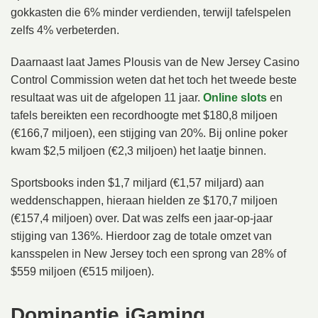
gokkasten die 6% minder verdienden, terwijl tafelspelen
zelfs 4% verbeterden.
Daarnaast laat James Plousis van de New Jersey Casino
Control Commission weten dat het toch het tweede beste
resultaat was uit de afgelopen 11 jaar.
Online slots
en
tafels bereikten een recordhoogte met $180,8 miljoen
(€166,7 miljoen), een stijging van 20%. Bij online poker
kwam $2,5 miljoen (€2,3 miljoen) het laatje binnen.
Sportsbooks inden $1,7 miljard (€1,57 miljard) aan
weddenschappen, hieraan hielden ze $170,7 miljoen
(€157,4 miljoen) over. Dat was zelfs een jaar-op-jaar
stijging van 136%. Hierdoor zag de totale omzet van
kansspelen in New Jersey toch een sprong van 28% of
$559 miljoen (€515 miljoen).
Dominantie iGaming