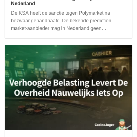
Nederland
De KSA heeft de sanctie tegen Polymarket na
bezwaar gehandhaafd. De bekende prediction
market-aanbieder mag in Nederland geen…