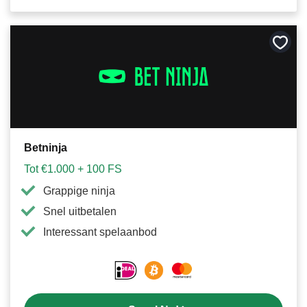
Bewa
als
favori
Betninja
Tot €1.000 + 100 FS
Grappige ninja
Snel uitbetalen
Interessant spelaanbod