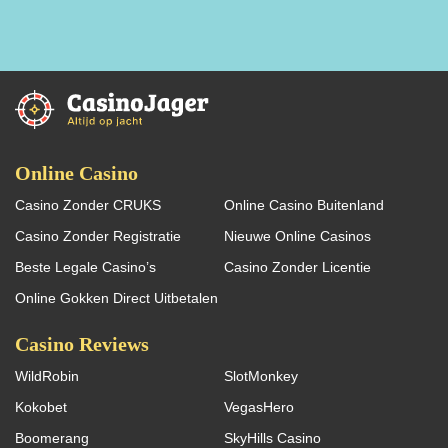
Online Casino
Casino Zonder CRUKS
Online Casino Buitenland
Casino Zonder Registratie
Nieuwe Online Casinos
Beste Legale Casino’s
Casino Zonder Licentie
Online Gokken Direct Uitbetalen
Casino Reviews
WildRobin
SlotMonkey
Kokobet
VegasHero
Boomerang
SkyHills Casino