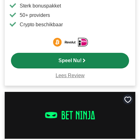
Sterk bonuspakket
50+ providers
Crypto beschikbaar
Speel Nu!
Lees Review
Bewa
als
favori