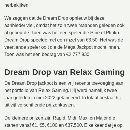
herbekijken.
We zeggen dat de Dream Drop opnieuw bij deze
aanbieder viel, omdat het zo’n twee maanden geleden ook
al gebeurde. Toen was het een speler die Pine of Plinko
Dream Drop speelde met een inzet van €3,50. Het was de
veertiende speler ooit die de Mega Jackpot mocht innen.
Toen was het een bedrag van €2.777.930.
Dream Drop van Relax Gaming
De Dream Drop jackpot is een vrij recente toevoeging aan
het portfolio van Relax Gaming. Hij werd namelijk twee
jaar geleden in mei 2022 gelanceerd. In totaal bestaat hij
uit vijf verschillende prijzenkasten.
De kleinere prijzen zijn Rapid, Midi, Maxi en Major die
starten vanaf €1, €5, €100 en €37.500. Elke keer dat je op