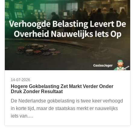
14-07-2026
Hogere Gokbelasting Zet Markt Verder Onder
Druk Zonder Resultaat
De Nederlandse gokbelasting is twee keer verhoogd
in korte tijd, maar de staatskas merkt er nauwelijks
iets van.…