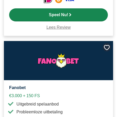
Speel Nu!
Lees Review
Bewa
als
favori
Fanobet
€3.000 + 150 FS
Uitgebreid spelaanbod
Probleemloze uitbetaling