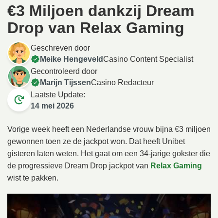
€3 Miljoen dankzij Dream
Drop van Relax Gaming
Geschreven door
Meike Hengeveld
Casino Content Specialist
Gecontroleerd door
Marijn Tijssen
Casino Redacteur
Laatste Update:
14 mei 2026
Vorige week heeft een Nederlandse vrouw bijna €3 miljoen
gewonnen toen ze de jackpot won. Dat heeft Unibet
gisteren laten weten. Het gaat om een 34-jarige gokster die
de progressieve Dream Drop jackpot van
Relax Gaming
wist te pakken.