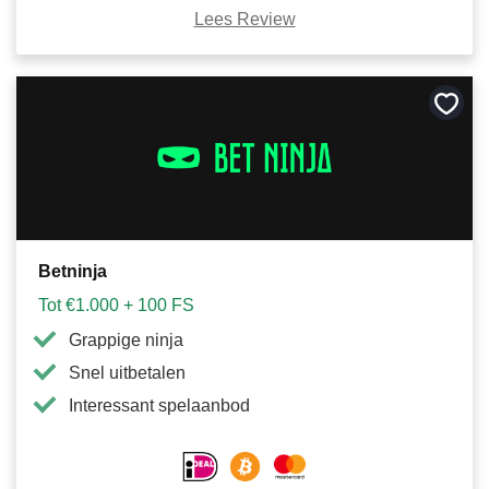
Lees Review
Bewa
als
favori
Betninja
Tot €1.000 + 100 FS
Grappige ninja
Snel uitbetalen
Interessant spelaanbod