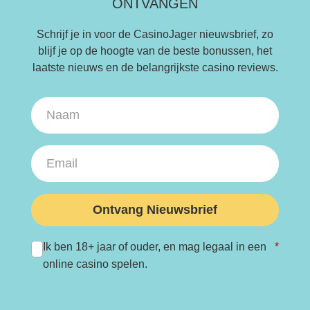
ONTVANGEN
Schrijf je in voor de CasinoJager nieuwsbrief, zo
blijf je op de hoogte van de beste bonussen, het
laatste nieuws en de belangrijkste casino reviews.
Ontvang Nieuwsbrief
Ik ben 18+ jaar of ouder, en mag legaal in een
*
online casino spelen.