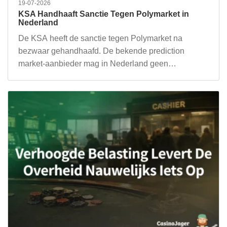
19-07-2026
KSA Handhaaft Sanctie Tegen Polymarket in
Nederland
De KSA heeft de sanctie tegen Polymarket na
bezwaar gehandhaafd. De bekende prediction
market-aanbieder mag in Nederland geen…