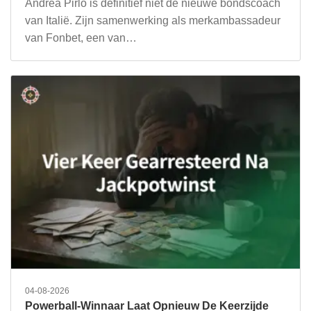
Andrea Pirlo is definitief niet de nieuwe bondscoach
van Italië. Zijn samenwerking als merkambassadeur
van Fonbet, een van…
04-08-2026
Powerball-Winnaar Laat Opnieuw De Keerzijde