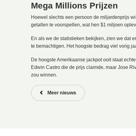
Mega Millions Prijzen
Hoewel slechts een persoon de miljardenprijs wist
getallen te voorspellen, wat hen $1 miljoen opleve
En als we de statistieken bekijken, zien we dat e
te bemachtigen. Het hoogste bedrag viel vorig jaa
De hoogste Amerikaanse jackpot ooit staat echter
Edwin Castro die de prijs claimde, maar Jose Riv
zou winnen.
Meer nieuws