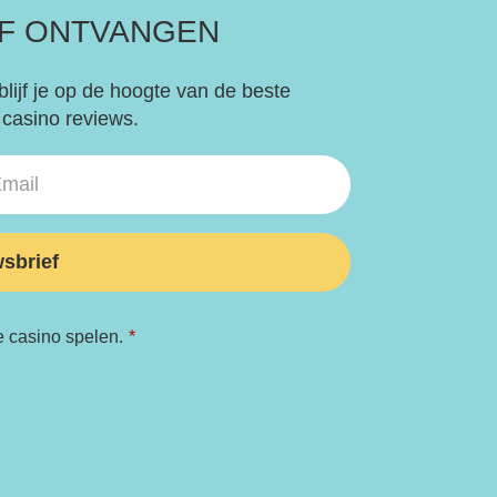
EF ONTVANGEN
blijf je op de hoogte van de beste
 casino reviews.
sbrief
e casino spelen.
*