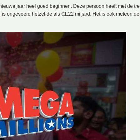
 nieuwe jaar heel goed beginnen. Deze persoon heeft met de tre
is ongeveerd hetzelfde als €1,22 miljard. Het is ook meteen de