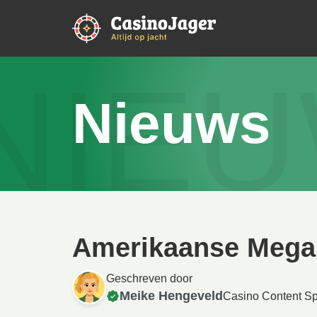
NIE
Nieuws
Amerikaanse Mega M
Geschreven door
Meike Hengeveld
Casino Content Sp