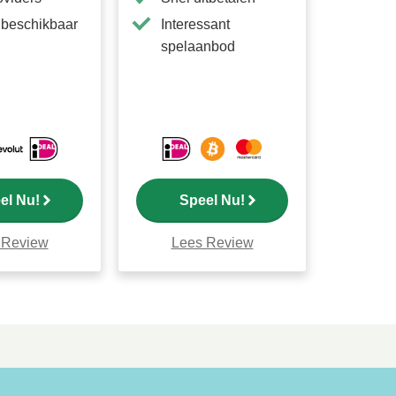
 beschikbaar
Interessant
spelaanbod
el Nu!
Speel Nu!
 Review
Lees Review