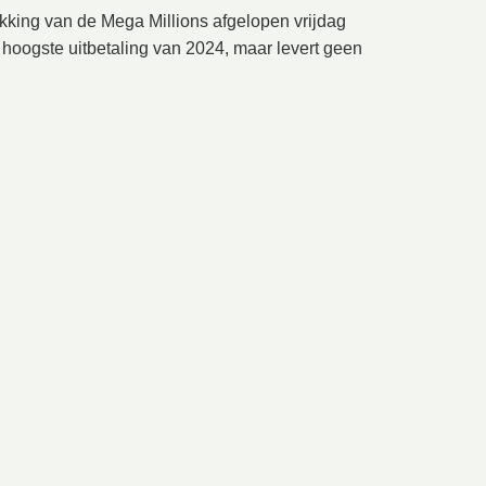
kking van de Mega Millions afgelopen vrijdag
 hoogste uitbetaling van 2024, maar levert geen