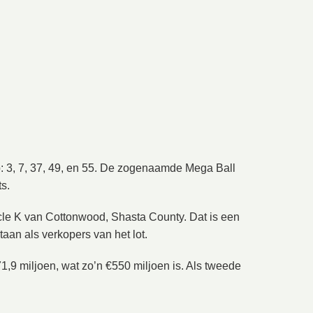
: 3, 7, 37, 49, en 55. De zogenaamde Mega Ball
s.
rcle K van Cottonwood, Shasta County. Dat is een
taan als verkopers van het lot.
1,9 miljoen, wat zo’n €550 miljoen is. Als tweede