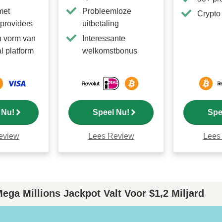
met
Probleemloze
Crypto
providers
uitbetaling
n vorm van
Interessante
l platform
welkomstbonus
 Nu!
Speel Nu!
Spe
eview
Lees Review
Lees
ga Millions Jackpot Valt Voor $1,2 Miljard