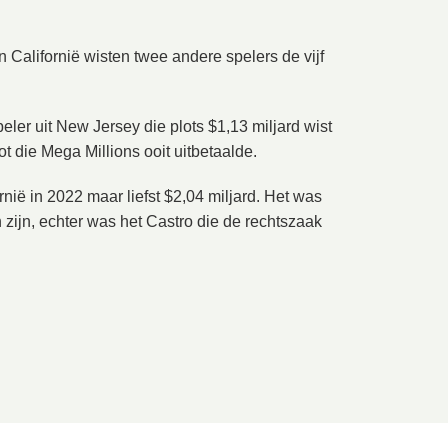
n Californië wisten twee andere spelers de vijf
eler uit New Jersey die plots $1,13 miljard wist
t die Mega Millions ooit uitbetaalde.
ië in 2022 maar liefst $2,04 miljard. Het was
zijn, echter was het Castro die de rechtszaak