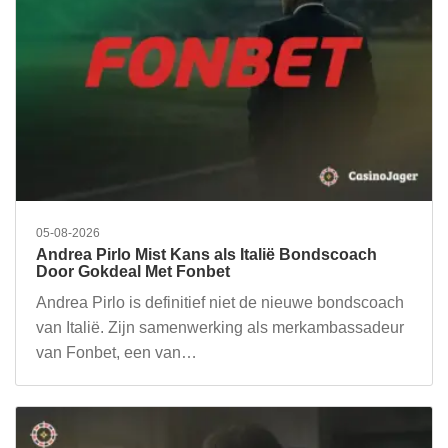
05-08-2026
Andrea Pirlo Mist Kans als Italië Bondscoach
Door Gokdeal Met Fonbet
Andrea Pirlo is definitief niet de nieuwe bondscoach
van Italië. Zijn samenwerking als merkambassadeur
van Fonbet, een van…