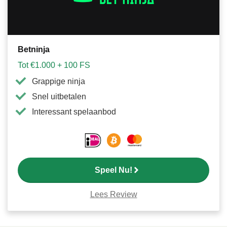
Betninja
Tot €1.000 + 100 FS
Grappige ninja
Snel uitbetalen
Interessant spelaanbod
Speel Nu!
Lees Review