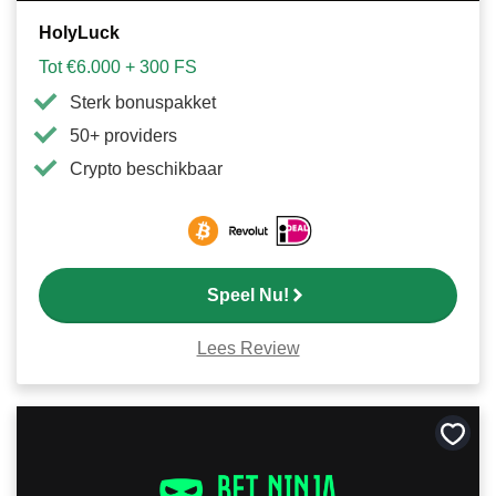
HolyLuck
Tot €6.000 + 300 FS
Sterk bonuspakket
50+ providers
Crypto beschikbaar
Speel Nu!
Lees Review
Bewa
als
favori