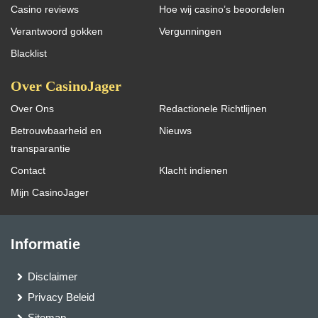
Casino reviews
Hoe wij casino’s beoordelen
Verantwoord gokken
Vergunningen
Blacklist
Over CasinoJager
Over Ons
Redactionele Richtlijnen
Betrouwbaarheid en
Nieuws
transparantie
Contact
Klacht indienen
Mijn CasinoJager
Informatie
Disclaimer
Privacy Beleid
Sitemap