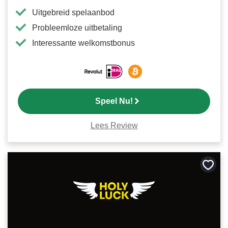
Uitgebreid spelaanbod
Probleemloze uitbetaling
Interessante welkomstbonus
Speel Nu!
Lees Review
Bewa
als
favori