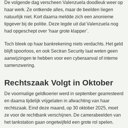
De volgende dag verscheen Valenzuela doodleuk weer op
haar werk. Ze ontkende alles, maar de beelden liegen
natuurlijk niet. Kort daarna meldde zich een anonieme
tipgever bij de politie. Deze legde uit dat Valenzuela nog
had opgeschept over ‘haar grote klapper’.
Toch bleek op haar bankrekening niets verdachts. Het geld
blijft spoorloos, en ook Sectran Security laat weten geen
aanwijzingen te hebben voor een cyberaanval of interne
samenzwering.
Rechtszaak Volgt in Oktober
De voormalige geldkoerier werd in september gearresteerd
en daarna tijdelijk vrijgelaten in afwachting van haar
rechtszaak. Eind deze maand, op 30 oktober 2025, moet
ze voor de rechtbank verschijnen. De camerabeelden van
het tankstation gaan ongetwijfeld een grote rol spelen.