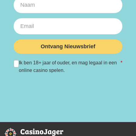
Ontvang Nieuwsbrief
Ik ben 18+ jaar of ouder, en mag legaal in een
*
online casino spelen.