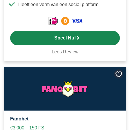
Heeft een vorm van een social platform
Speel Nu!
Lees Review
Bewa
als
favori
Fanobet
€3.000 + 150 FS