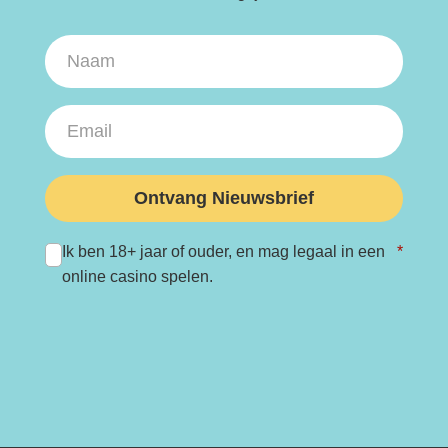
Ontvang Nieuwsbrief
Ik ben 18+ jaar of ouder, en mag legaal in een
*
online casino spelen.