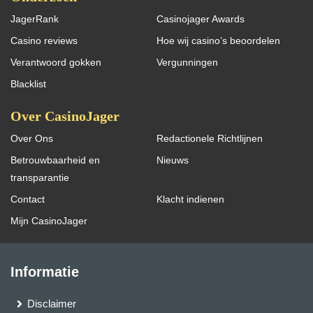
JagerRank
Casinojager Awards
Casino reviews
Hoe wij casino’s beoordelen
Verantwoord gokken
Vergunningen
Blacklist
Over CasinoJager
Over Ons
Redactionele Richtlijnen
Betrouwbaarheid en
Nieuws
transparantie
Contact
Klacht indienen
Mijn CasinoJager
Informatie
Disclaimer