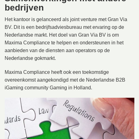
bedrijven
Het kantoor is gelanceerd als joint venture met Gran Via
BV. Dit is een bedrijfsadviesbureau met ervaring op de
Nederlandse markt. Het doel van Gran Via BV is om
Maxima Compliance te helpen en ondersteunen in het
aanbieden van de diensten aan operators op de
Nederlandse gokmarkt.
Maxima Compliance heeft ook een toekomstige
overeenkomst aangekondigd met de Nederlandse B2B
iGaming community Gaming in Holland.