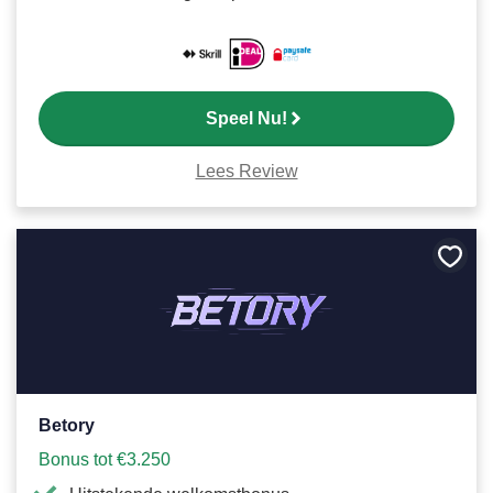
Speel Nu!
Lees Review
Bewa
als
favori
Betory
Bonus tot €3.250