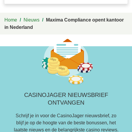
Home
/
Nieuws
/
Maxima Compliance opent kantoor
in Nederland
CASINOJAGER NIEUWSBRIEF
ONTVANGEN
Schrijf je in voor de CasinoJager nieuwsbrief, zo
blijf je op de hoogte van de beste bonussen, het
laatste nieuws en de belangrijkste casino reviews.