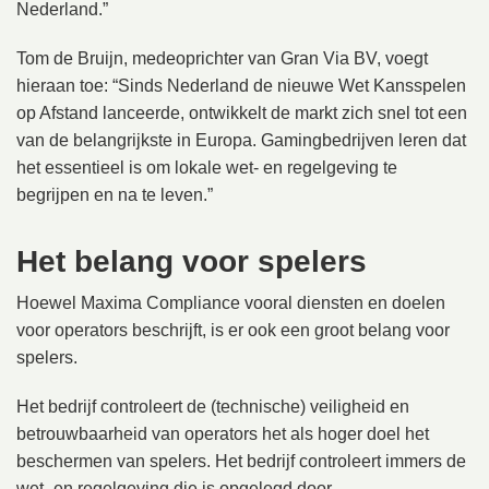
Nederland.”
Tom de Bruijn, medeoprichter van Gran Via BV, voegt
hieraan toe: “Sinds Nederland de nieuwe Wet Kansspelen
op Afstand lanceerde, ontwikkelt de markt zich snel tot een
van de belangrijkste in Europa. Gamingbedrijven leren dat
het essentieel is om lokale wet- en regelgeving te
begrijpen en na te leven.”
Het belang voor spelers
Hoewel Maxima Compliance vooral diensten en doelen
voor operators beschrijft, is er ook een groot belang voor
spelers.
Het bedrijf controleert de (technische) veiligheid en
betrouwbaarheid van operators het als hoger doel het
beschermen van spelers. Het bedrijf controleert immers de
wet- en regelgeving die is opgelegd door