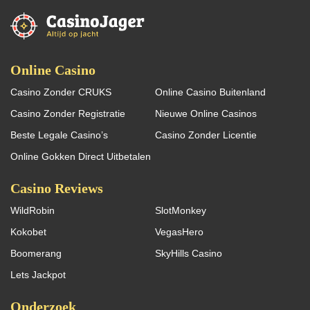
Online Casino
Casino Zonder CRUKS
Online Casino Buitenland
Casino Zonder Registratie
Nieuwe Online Casinos
Beste Legale Casino’s
Casino Zonder Licentie
Online Gokken Direct Uitbetalen
Casino Reviews
WildRobin
SlotMonkey
Kokobet
VegasHero
Boomerang
SkyHills Casino
Lets Jackpot
Onderzoek