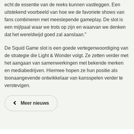
echt de essentie van de reeks kunnen vastleggen. Een
uitstekend voorbeeld van hoe we de favoriete shows van
fans combineren met meeslepende gameplay. De slot is
een mijlpaal waar we trots op zijn en waarvan we denken
dat het wereldwijd goed zal aanslaan.”
De Squid Game slot is een goede vertegenwoordiging van
de strategie die Light & Wonder volgt. Ze zetten verder met
het aangaan van samenwerkingen met bekende merken
en mediabedrijven. Hiermee hopen ze hun positie als
toonaangevende ontwikkelaar van kansspelen verder te
verstevigen.
Meer nieuws