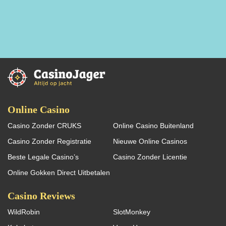
Online Casino
Casino Zonder CRUKS
Online Casino Buitenland
Casino Zonder Registratie
Nieuwe Online Casinos
Beste Legale Casino’s
Casino Zonder Licentie
Online Gokken Direct Uitbetalen
Casino Reviews
WildRobin
SlotMonkey