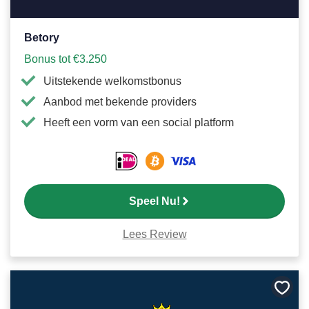
Betory
Bonus tot €3.250
Uitstekende welkomstbonus
Aanbod met bekende providers
Heeft een vorm van een social platform
Speel Nu!
Lees Review
Bewa
als