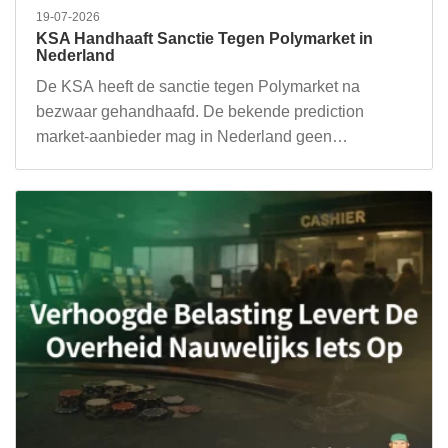
19-07-2026
KSA Handhaaft Sanctie Tegen Polymarket in
Nederland
De KSA heeft de sanctie tegen Polymarket na
bezwaar gehandhaafd. De bekende prediction
market-aanbieder mag in Nederland geen…