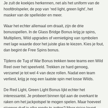
Je zult de koekjes herkennen, net als het uniform van de
hoofdrolspeler, de pop van ‘red light, green light’, het
masker van de spelleider en meer.
Waar het echter allemaal om draait, zijn de drie
bonusspellen. In de Glass Bridge Bonus krijg je spins,
Multipliers, Wild upgrades of vernietiging van symbolen
met lage waarde door het juiste glas te kiezen. Kies je fout,
dan begint de Free Spins bonus.
Tijdens de Tug of War Bonus trekken twee teams een Wild
Reel over het speelveld. Trekken ze hard genoeg,
verzamel je tot wel 4 van deze rollen. Nadat een team
verliest, krijg je nog een laatste spin met losse Wilds.
De Red Light, Green Light Bonus lijkt echter het
interessantst. Je probeert binnen tijd aan de overkant te
raken om het jackpotspel te mogen spelen. Maar hoeveel
stappen durf je elke ronde te zetten? Meer risico levert