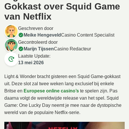
Gokkast over Squid Game
van Netflix
Geschreven door
Meike Hengeveld
Casino Content Specialist
Gecontroleerd door
Marijn Tijssen
Casino Redacteur
Laatste Update:
13 mei 2026
Light & Wonder bracht gisteren een Squid Game-gokkast
uit. Deze slot zal twee weken lang exclusief bij enkele
Britse en
Europese online casino’s
te spelen zijn. Pas
daarna volgt de wereldwijde release van het spel. Squid
Game: One Lucky Day neemt je mee naar de dystopische
wereld van de populaire Netflix-serie.