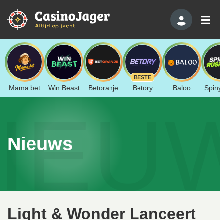
BESTE
Mama.bet
Win Beast
Betoranje
Betory
Baloo
Spin
IEU
Nieuws
Light & Wonder Lanceert