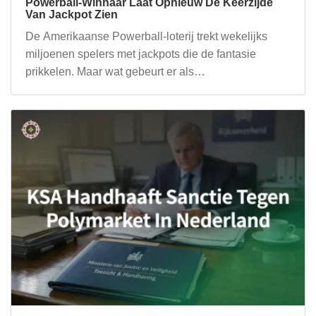
Powerball-Winnaar Laat Opnieuw De Keerzijde
Van Jackpot Zien
De Amerikaanse Powerball-loterij trekt wekelijks
miljoenen spelers met jackpots die de fantasie
prikkelen. Maar wat gebeurt er als…