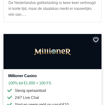
De Nederlandse gokbelasting is twee keer verhoogd
in korte tijd, maar de staatskas merkt er nauwelijks
iets van.…
Bewa
als
favori
Millioner Casino
100% tot €1.000 + 100 FS
Stevig spelaanbod
24/7 Live Chat
Stort en neem geld op vanaf €10