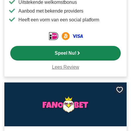
Uitstekende welkomstbonus
Aanbod met bekende providers
Heeft een vorm van een social platform
Speel Nu!
Lees Review
Bewa
als
favori