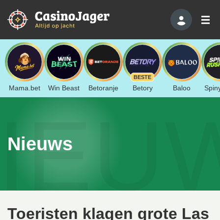
BESTE
Mama.bet
Win Beast
Betoranje
Betory
Baloo
Spin
IEU
Nieuws
Toeristen klagen grote Las