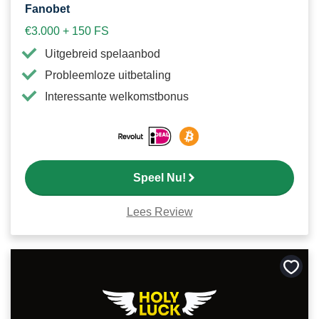
Fanobet
€3.000 + 150 FS
Uitgebreid spelaanbod
Probleemloze uitbetaling
Interessante welkomstbonus
Speel Nu!
Lees Review
Bewa
als
favori