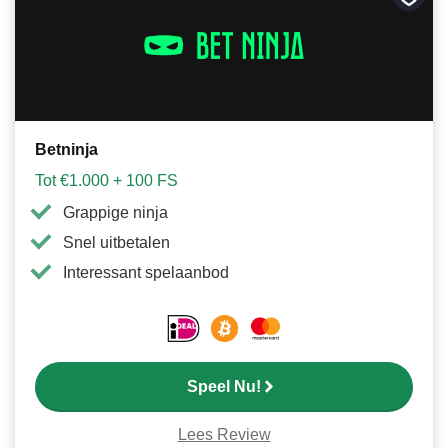
Bewa
als
favori
Betninja
Tot €1.000 + 100 FS
Grappige ninja
Snel uitbetalen
Interessant spelaanbod
Speel Nu!
Lees Review