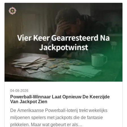
04-08-2026
Powerball-Winnaar Laat Opnieuw De Keerzijde
Van Jackpot Zien
De Amerikaanse Powerball-loterij trekt wekelijks
miljoenen spelers met jackpots die de fantasie
prikkelen. Maar wat gebeurt er als…