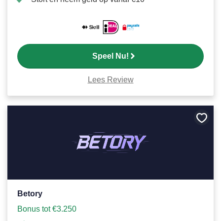
Speel Nu!
Lees Review
Bewa
als
favori
Betory
Bonus tot €3.250