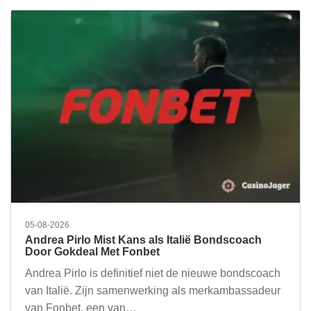
05-08-2026
Andrea Pirlo Mist Kans als Italië Bondscoach
Door Gokdeal Met Fonbet
Andrea Pirlo is definitief niet de nieuwe bondscoach
van Italië. Zijn samenwerking als merkambassadeur
van Fonbet, een van…