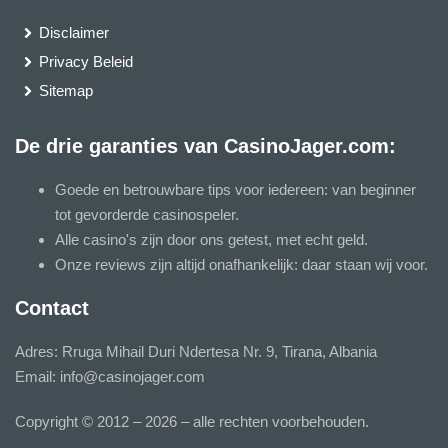
Disclaimer
Privacy Beleid
Sitemap
De drie garanties van CasinoJager.com:
Goede en betrouwbare tips voor iedereen: van beginner
tot gevorderde casinospeler.
Alle casino's zijn door ons getest, met echt geld.
Onze reviews zijn altijd onafhankelijk: daar staan wij voor.
Contact
Adres: Rruga Mihail Duri Ndertesa Nr. 9, Tirana, Albania
Email:
info@casinojager.com
Copyright © 2012 – 2026 – alle rechten voorbehouden.