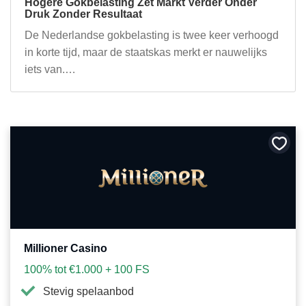
Hogere Gokbelasting Zet Markt Verder Onder
Druk Zonder Resultaat
De Nederlandse gokbelasting is twee keer verhoogd
in korte tijd, maar de staatskas merkt er nauwelijks
iets van.…
Bewa
als
favori
Millioner Casino
100% tot €1.000 + 100 FS
Stevig spelaanbod