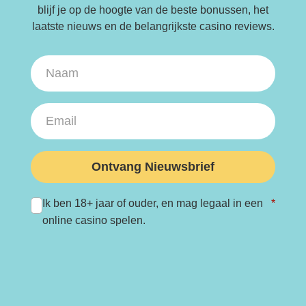
blijf je op de hoogte van de beste bonussen, het
laatste nieuws en de belangrijkste casino reviews.
Ontvang Nieuwsbrief
Ik ben 18+ jaar of ouder, en mag legaal in een
*
online casino spelen.