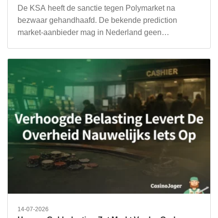
De KSA heeft de sanctie tegen Polymarket na
bezwaar gehandhaafd. De bekende prediction
market-aanbieder mag in Nederland geen…
14-07-2026