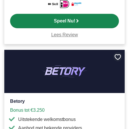
Speel Nu!
Lees Review
Bewa
als
favori
Betory
Bonus tot €3.250
Uitstekende welkomstbonus
Aanbod met bekende providers