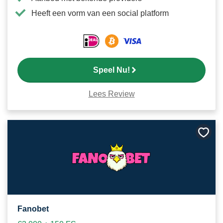
Heeft een vorm van een social platform
Speel Nu!
Lees Review
Bewa
als
favori
Fanobet