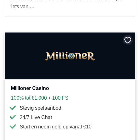
iets van.…
Bewa
als
favori
Millioner Casino
100% tot €1.000 + 100 FS
Stevig spelaanbod
24/7 Live Chat
Stort en neem geld op vanaf €10