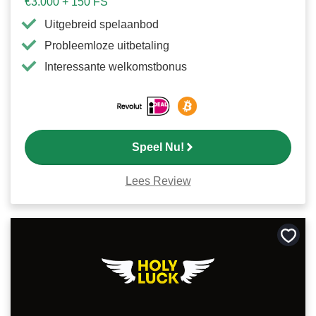
€3.000 + 150 FS
Uitgebreid spelaanbod
Probleemloze uitbetaling
Interessante welkomstbonus
Speel Nu!
Lees Review
Bewa
als
favori