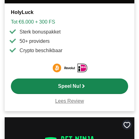
HolyLuck
Tot €6.000 + 300 FS
Sterk bonuspakket
50+ providers
Crypto beschikbaar
Speel Nu!
Lees Review
Bewa
als
favori