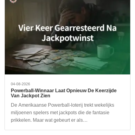
04-08-2026
Powerball-Winnaar Laat Opnieuw De Keerzijde
Van Jackpot Zien
De Amerikaanse Powerball-loterij trekt wekelijks
miljoenen spelers met jackpots die de fantasie
prikkelen. Maar wat gebeurt er als…