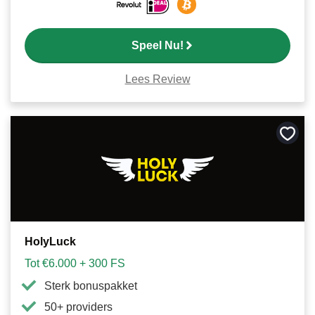
Speel Nu!
Lees Review
Bewa
als
favori
HolyLuck
Tot €6.000 + 300 FS
Sterk bonuspakket
50+ providers