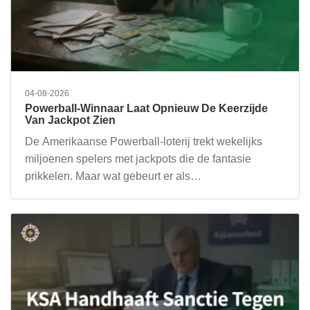
04-08-2026
Powerball-Winnaar Laat Opnieuw De Keerzijde
Van Jackpot Zien
De Amerikaanse Powerball-loterij trekt wekelijks
miljoenen spelers met jackpots die de fantasie
prikkelen. Maar wat gebeurt er als…