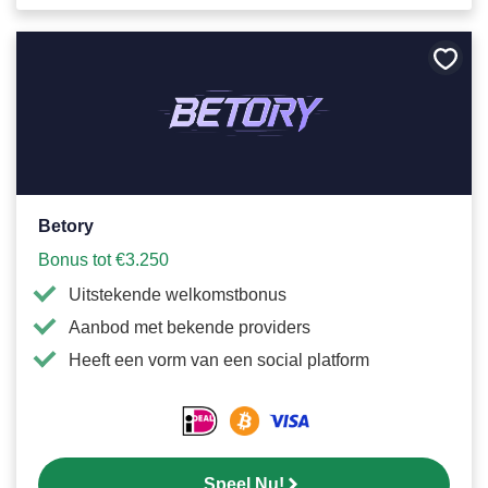
Bewa
als
favori
Betory
Bonus tot €3.250
Uitstekende welkomstbonus
Aanbod met bekende providers
Heeft een vorm van een social platform
Speel Nu!