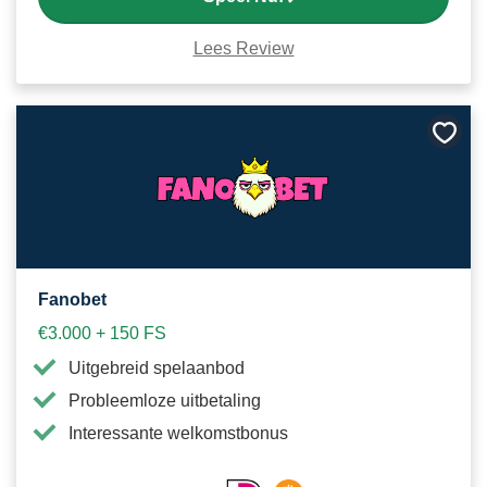
Lees Review
Bewa
als
favori
Fanobet
€3.000 + 150 FS
Uitgebreid spelaanbod
Probleemloze uitbetaling
Interessante welkomstbonus