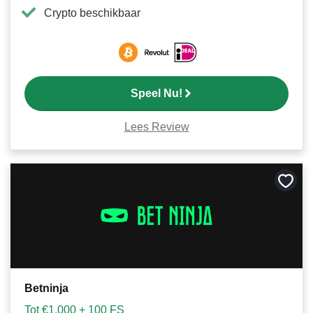
Crypto beschikbaar
Speel Nu!
Lees Review
Bewa
als
favori
Betninja
Tot €1.000 + 100 FS