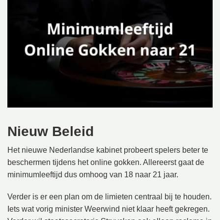
Nieuw Beleid
Het nieuwe Nederlandse kabinet probeert spelers beter te
beschermen tijdens het online gokken. Allereerst gaat de
minimumleeftijd dus omhoog van 18 naar 21 jaar.
Verder is er een plan om de limieten centraal bij te houden.
Iets wat vorig minister Weerwind niet klaar heeft gekregen.