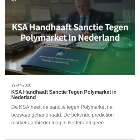
19-07-2026
KSA Handhaaft Sanctie Tegen Polymarket in
Nederland
De KSA heeft de sanctie tegen Polymarket na
bezwaar gehandhaafd. De bekende prediction
market-aanbieder mag in Nederland geen…