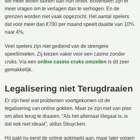
die meer willen storten dan hun limiet. Bovendien zijn er
meer vragen om te verlagen dan te verhogen. En de
grenzen worden niet vaak opgezocht. Het aantal spelers
dat voor meer dan €700 per maand speelt daalde van 10%
naar 4%.
Veel spelers zijn niet gediend van de strengere
speellimieten. Zij kiezen vaker voor een casino zonder
cruks. Via een
online casino cruks omzeilen
is dit zeer
gemakkelijk.
Legalisering niet Terugdraaien
Er zijn heel wat problemen voortgekomen uit de
legalisering van online gokken. Maar ze zijn niet van plan
om alles terug te draaien. “Als het allemaal illegaal is, is
dat ook niet ideaal”, aldus Struycken.
Hij pakt nu eerst de online gokmarkt aan, maar later volgen