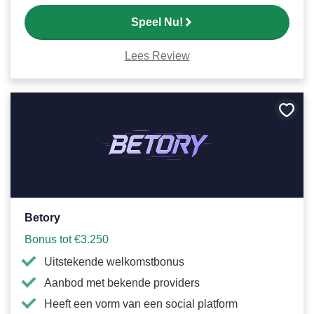
Speel Nu!
Lees Review
Bewa
als
favori
Betory
Bonus tot €3.250
Uitstekende welkomstbonus
Aanbod met bekende providers
Heeft een vorm van een social platform