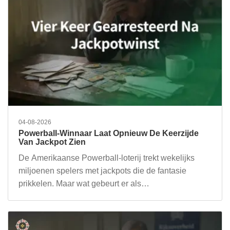
04-08-2026
Powerball-Winnaar Laat Opnieuw De Keerzijde
Van Jackpot Zien
De Amerikaanse Powerball-loterij trekt wekelijks
miljoenen spelers met jackpots die de fantasie
prikkelen. Maar wat gebeurt er als…