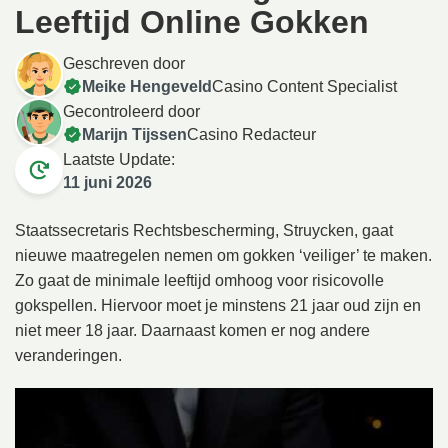
Leeftijd Online Gokken
Geschreven door
Meike Hengeveld
Casino Content Specialist
Gecontroleerd door
Marijn Tijssen
Casino Redacteur
Laatste Update:
11 juni 2026
Staatssecretaris Rechtsbescherming, Struycken, gaat
nieuwe maatregelen nemen om gokken ‘veiliger’ te maken.
Zo gaat de minimale leeftijd omhoog voor risicovolle
gokspellen. Hiervoor moet je minstens 21 jaar oud zijn en
niet meer 18 jaar. Daarnaast komen er nog andere
veranderingen.