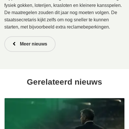
fysiek gokken, loterijen, krasloten en kleinere kansspelen.
De maatregelen zouden dit jaar nog moeten volgen. De
staatssecretaris kijkt zelfs om nog sneller te kunnen
starten, met bijvoorbeeld extra reclamebeperkingen.
Meer nieuws
Gerelateerd nieuws