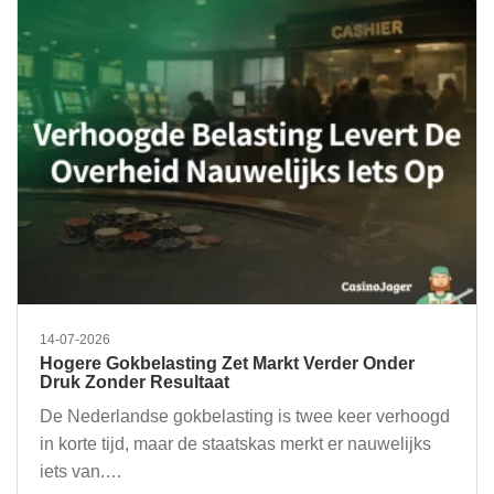
14-07-2026
Hogere Gokbelasting Zet Markt Verder Onder
Druk Zonder Resultaat
De Nederlandse gokbelasting is twee keer verhoogd
in korte tijd, maar de staatskas merkt er nauwelijks
iets van.…