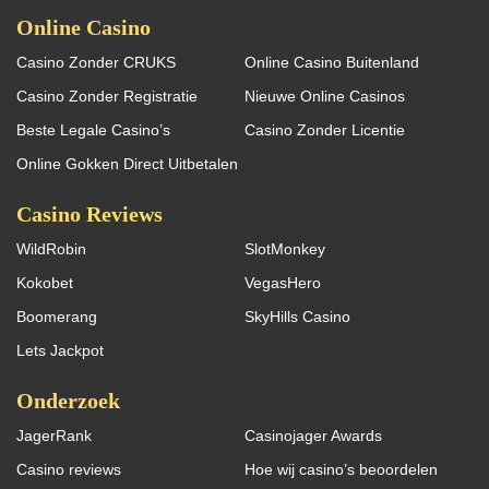
Online Casino
Casino Zonder CRUKS
Online Casino Buitenland
Casino Zonder Registratie
Nieuwe Online Casinos
Beste Legale Casino’s
Casino Zonder Licentie
Online Gokken Direct Uitbetalen
Casino Reviews
WildRobin
SlotMonkey
Kokobet
VegasHero
Boomerang
SkyHills Casino
Lets Jackpot
Onderzoek
JagerRank
Casinojager Awards
Casino reviews
Hoe wij casino’s beoordelen