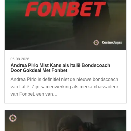
05-08-2026
Andrea Pirlo Mist Kans als Italië Bondscoach
Door Gokdeal Met Fonbet
Andrea Pirlo is definitief niet de nieuwe bondscoach
van Italië. Zijn samenwerking als merkambassadeur
van Fonbet, een van…