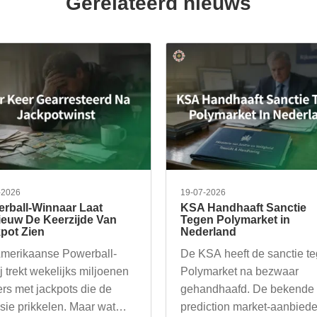
Gerelateerd nieuws
-2026
19-07-2026
rball-Winnaar Laat
KSA Handhaaft Sanctie
euw De Keerzijde Van
Tegen Polymarket in
pot Zien
Nederland
merikaanse Powerball-
De KSA heeft de sanctie t
ij trekt wekelijks miljoenen
Polymarket na bezwaar
ers met jackpots die de
gehandhaafd. De bekende
asie prikkelen. Maar wat
prediction market-aanbiede