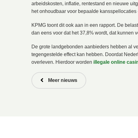
arbeidskosten, inflatie, rentestand en nieuwe uitg
het onhoudbaar voor bepaalde kansspellocaties 
KPMG toont dit ook aan in een rapport. De belas
dan eens voor dat het 37,8% wordt, dat kunnen vee
De grote landgebonden aanbieders hebben al ver
tegengestelde effect kan hebben. Doordat Nederla
overleven. Hierdoor worden
illegale online cas
Meer nieuws