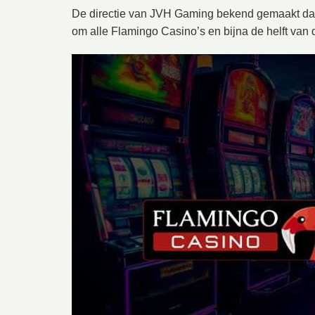
De directie van JVH Gaming bekend gemaakt dat z
om alle Flamingo Casino’s en bijna de helft van