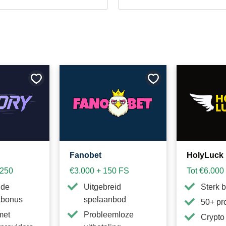
urt er als…
mag in Nederland geen…
Bewaar
Bewaar
als
als
favoriet
favoriet
Fanobet
HolyLuck
.250
€3.000 + 150 FS
Tot €6.000
nde
Uitgebreid
Sterk 
tbonus
spelaanbod
50+ pr
met
Probleemloze
Crypto