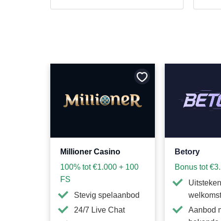
een van…
gebe
Bewaar
als
favoriet
Millioner Casino
Betory
100% tot €1.000 + 100
Bonus tot €3
FS
Uitsteke
Stevig spelaanbod
welkoms
24/7 Live Chat
Aanbod 