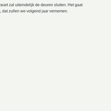
t zal uiteindelijk de deuren sluiten. Het gaat
jft, dat zullen we volgend jaar vernemen.