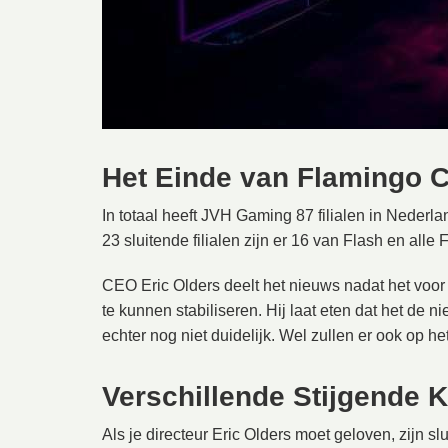
Het Einde van Flamingo 
In totaal heeft JVH Gaming 87 filialen in Nederla
23 sluitende filialen zijn er 16 van Flash en alle
CEO Eric Olders deelt het nieuws nadat het voor
te kunnen stabiliseren. Hij laat eten dat het de n
echter nog niet duidelijk. Wel zullen er ook op 
Verschillende Stijgende 
Als je directeur Eric Olders moet geloven, zijn s