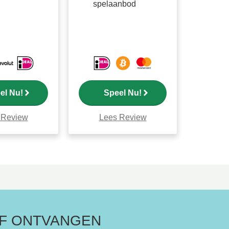
spelaanbod
el Nu!
Speel Nu!
 Review
Lees Review
EF ONTVANGEN