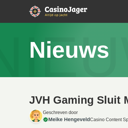
NIE
Nieuws
JVH Gaming Sluit M
Geschreven door
Meike Hengeveld
Casino Content Sp