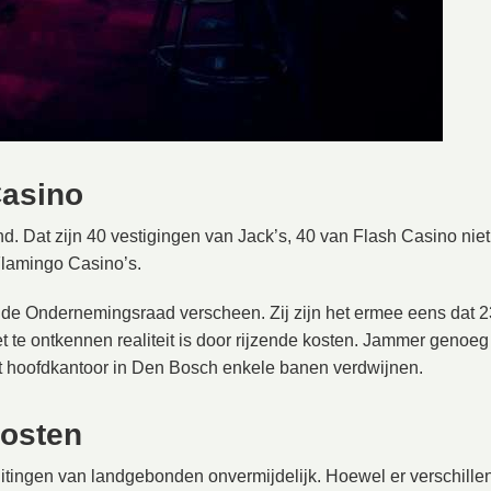
Casino
nd. Dat zijn 40 vestigingen van Jack’s, 40 van Flash Casino nie
 Flamingo Casino’s.
 de Ondernemingsraad verscheen. Zij zijn het ermee eens dat 2
iet te ontkennen realiteit is door rijzende kosten. Jammer genoe
het hoofdkantoor in Den Bosch enkele banen verdwijnen.
Kosten
luitingen van landgebonden onvermijdelijk. Hoewel er verschillen