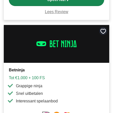
Lees Review
Bewa
als
favori
Betninja
Tot €1.000 + 100 FS
Grappige ninja
Snel uitbetalen
Interessant spelaanbod