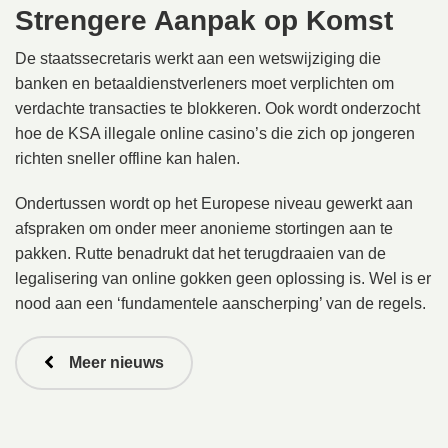
Strengere Aanpak op Komst
De staatssecretaris werkt aan een wetswijziging die
banken en betaaldienstverleners moet verplichten om
verdachte transacties te blokkeren. Ook wordt onderzocht
hoe de KSA illegale online casino’s die zich op jongeren
richten sneller offline kan halen.
Ondertussen wordt op het Europese niveau gewerkt aan
afspraken om onder meer anonieme stortingen aan te
pakken. Rutte benadrukt dat het terugdraaien van de
legalisering van online gokken geen oplossing is. Wel is er
nood aan een ‘fundamentele aanscherping’ van de regels.
Meer nieuws