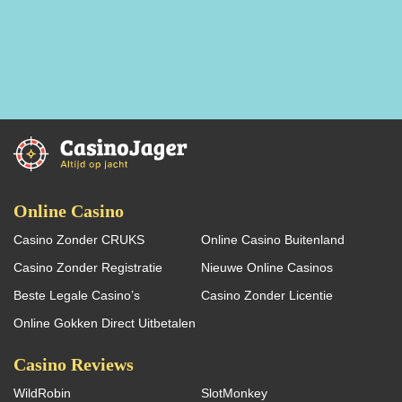
Online Casino
Casino Zonder CRUKS
Online Casino Buitenland
Casino Zonder Registratie
Nieuwe Online Casinos
Beste Legale Casino’s
Casino Zonder Licentie
Online Gokken Direct Uitbetalen
Casino Reviews
WildRobin
SlotMonkey