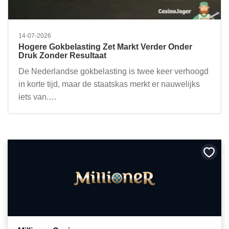
14-07-2026
Hogere Gokbelasting Zet Markt Verder Onder
Druk Zonder Resultaat
De Nederlandse gokbelasting is twee keer verhoogd
in korte tijd, maar de staatskas merkt er nauwelijks
iets van.…
Bewa
als
favori