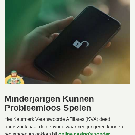
Minderjarigen Kunnen
Probleemloos Spelen
Het Keurmerk Verantwoorde Affiliates (KVA) deed
onderzoek naar de eenvoud waarmee jongeren kunnen
registreren en gokken bij
online casino’s zonder