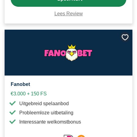
Lees Review
Bewa
als
favori
Fanobet
€3.000 + 150 FS
Uitgebreid spelaanbod
Probleemloze uitbetaling
Interessante welkomstbonus