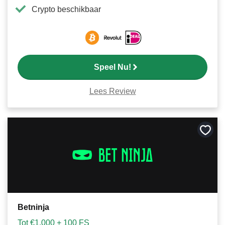
Crypto beschikbaar
Speel Nu!
Lees Review
Bewa
als
favori
Betninja
Tot €1.000 + 100 FS