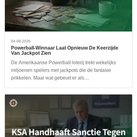
04-08-2026
Powerball-Winnaar Laat Opnieuw De Keerzijde
Van Jackpot Zien
De Amerikaanse Powerball-loterij trekt wekelijks
miljoenen spelers met jackpots die de fantasie
prikkelen. Maar wat gebeurt er als…