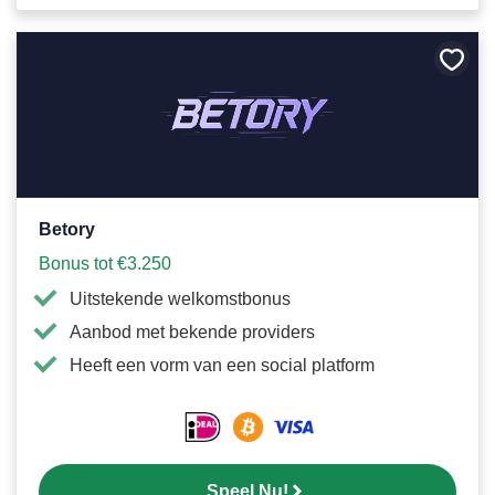
Bewa
als
favori
Betory
Bonus tot €3.250
Uitstekende welkomstbonus
Aanbod met bekende providers
Heeft een vorm van een social platform
Speel Nu!