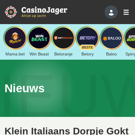
BESTE
Mama.bet
Win Beast
Betoranje
Betory
Baloo
Spin
IEU
Nieuws
Klein Italiaans Dorpje Gokt