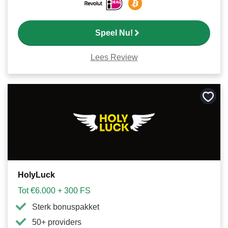
Speel Nu!
Lees Review
Bewa
als
favori
HolyLuck
Tot €6.000 + 300 FS
Sterk bonuspakket
50+ providers