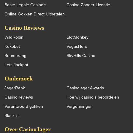
Beste Legale Casino’s
Casino Zonder Licentie
Online Gokken Direct Uitbetalen
Casino Reviews
WildRobin
SlotMonkey
Kokobet
VegasHero
Boomerang
SkyHills Casino
Lets Jackpot
Onderzoek
JagerRank
Casinojager Awards
Casino reviews
Hoe wij casino’s beoordelen
Verantwoord gokken
Vergunningen
Blacklist
Over CasinoJager