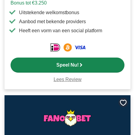
Bonus tot €3.250
Uitstekende welkomstbonus
Aanbod met bekende providers
Heeft een vorm van een social platform
Speel Nu!
Lees Review
Bewa
als
favori