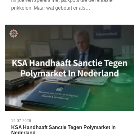
miljoenen spelers met jackpots die de fantasie
prikkelen. Maar wat gebeurt er als…
19-07-2026
KSA Handhaaft Sanctie Tegen Polymarket in
Nederland