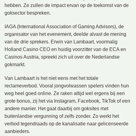
hebben. Ze zullen de impact ervan op de toekomst van de
goksector bespreken.
IAGA (International Association of Gaming Advisors), de
organisator van het evenement, deelde alvast de mening
van de drie sprekers. Erwin van Lambaart, voormalig
Holland Casino CEO en huidig voorzitter van de ECA en
Casinos Austria, spreekt zich uit over de Nederlandse
gokmarkt.
Van Lambaart is het niet eens met het totale
reclameverbod. Vooral jongvolwassen spelers vinden hun
weg heel goed online. Ze raken altijd wel ergens bij een
grote bonus, zij het via Instagram, Facebook, TikTok of een
andere manier. Het gaat daarbij om goksites met
buitenlandse vergunning of zelfs zonder. Zo werkt het
verbod tegendraads op de kanalisatie naar gelicenseerde
aanbieders.