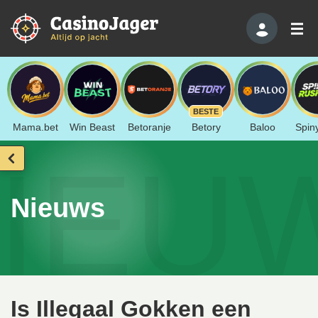
BESTE
Mama.bet
Win Beast
Betoranje
Betory
Baloo
Spin
IEU
Nieuws
Is Illegaal Gokken een