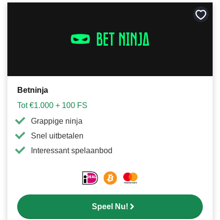
Bewa
als
favori
Betninja
Tot €1.000 + 100 FS
Grappige ninja
Snel uitbetalen
Interessant spelaanbod
Speel Nu!