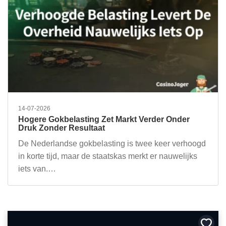
14-07-2026
Hogere Gokbelasting Zet Markt Verder Onder
Druk Zonder Resultaat
De Nederlandse gokbelasting is twee keer verhoogd
in korte tijd, maar de staatskas merkt er nauwelijks
iets van.…