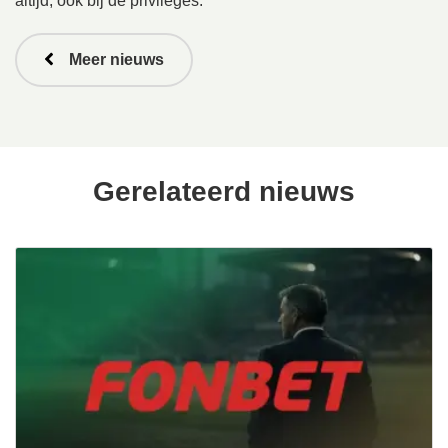
altijd, ook bij de privileges.
Meer nieuws
Gerelateerd nieuws