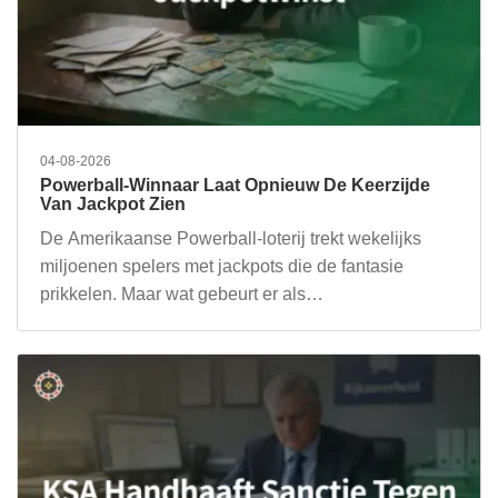
04-08-2026
Powerball-Winnaar Laat Opnieuw De Keerzijde
Van Jackpot Zien
De Amerikaanse Powerball-loterij trekt wekelijks
miljoenen spelers met jackpots die de fantasie
prikkelen. Maar wat gebeurt er als…