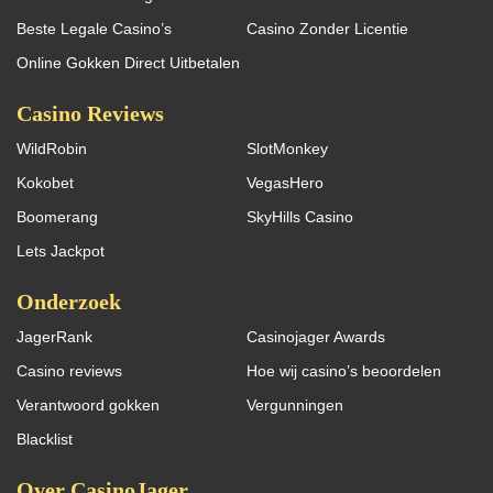
Beste Legale Casino’s
Casino Zonder Licentie
Online Gokken Direct Uitbetalen
Casino Reviews
WildRobin
SlotMonkey
Kokobet
VegasHero
Boomerang
SkyHills Casino
Lets Jackpot
Onderzoek
JagerRank
Casinojager Awards
Casino reviews
Hoe wij casino’s beoordelen
Verantwoord gokken
Vergunningen
Blacklist
Over CasinoJager