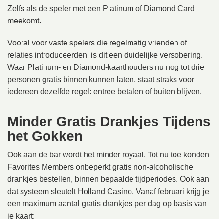
Zelfs als de speler met een Platinum of Diamond Card
meekomt.
Vooral voor vaste spelers die regelmatig vrienden of
relaties introduceerden, is dit een duidelijke versobering.
Waar Platinum- en Diamond-kaarthouders nu nog tot drie
personen gratis binnen kunnen laten, staat straks voor
iedereen dezelfde regel: entree betalen of buiten blijven.
Minder Gratis Drankjes Tijdens
het Gokken
Ook aan de bar wordt het minder royaal. Tot nu toe konden
Favorites Members onbeperkt gratis non-alcoholische
drankjes bestellen, binnen bepaalde tijdperiodes. Ook aan
dat systeem sleutelt Holland Casino. Vanaf februari krijg je
een maximum aantal gratis drankjes per dag op basis van
je kaart: