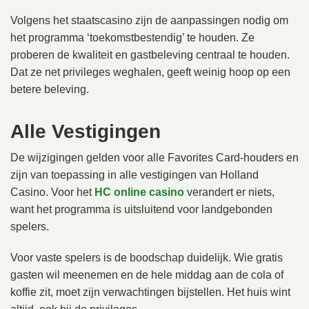
Volgens het staatscasino zijn de aanpassingen nodig om
het programma ‘toekomstbestendig’ te houden. Ze
proberen de kwaliteit en gastbeleving centraal te houden.
Dat ze net privileges weghalen, geeft weinig hoop op een
betere beleving.
Alle Vestigingen
De wijzigingen gelden voor alle Favorites Card-houders en
zijn van toepassing in alle vestigingen van Holland
Casino. Voor het
HC online casino
verandert er niets,
want het programma is uitsluitend voor landgebonden
spelers.
Voor vaste spelers is de boodschap duidelijk. Wie gratis
gasten wil meenemen en de hele middag aan de cola of
koffie zit, moet zijn verwachtingen bijstellen. Het huis wint