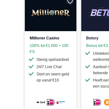
Bewaar
als
favoriet
Millioner Casino
Betory
100% tot €1.000 + 100
Bonus tot €3
FS
Uitsteke
Stevig spelaanbod
welkoms
24/7 Live Chat
Aanbod 
bekende 
Stort en neem geld
op vanaf €10
Heeft ee
een socia