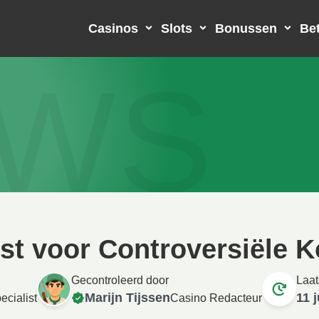
Casinos
Slots
Bonussen
Bet
UWS
st voor Controversiële 
Gecontroleerd door
Laat
Marijn Tijssen
11 
ecialist
Casino Redacteur