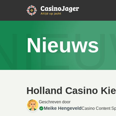
NIE
Nieuws
Holland Casino Kie
Geschreven door
Meike Hengeveld
Casino Content Sp