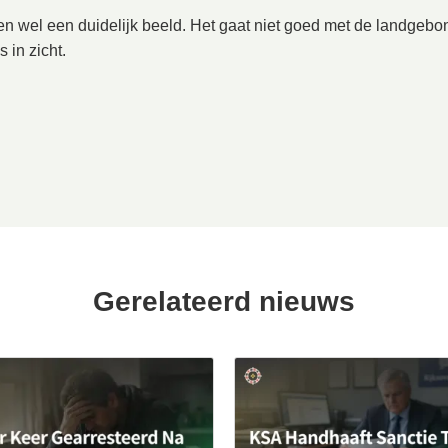
sen wel een duidelijk beeld. Het gaat niet goed met de landgeb
 in zicht.
Gerelateerd nieuws