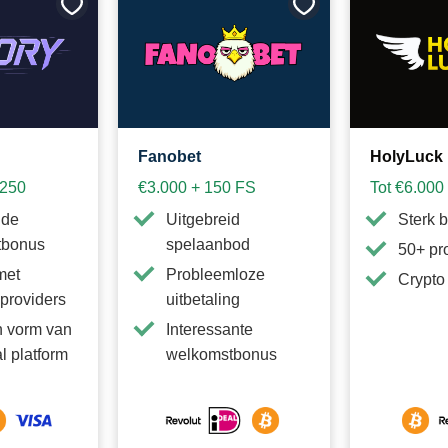
Bewaar
Bewaar
als
als
favoriet
favoriet
Fanobet
HolyLuck
.250
€3.000 + 150 FS
Tot €6.000
nde
Uitgebreid
Sterk 
tbonus
spelaanbod
50+ pr
met
Probleemloze
Crypto
providers
uitbetaling
n vorm van
Interessante
l platform
welkomstbonus