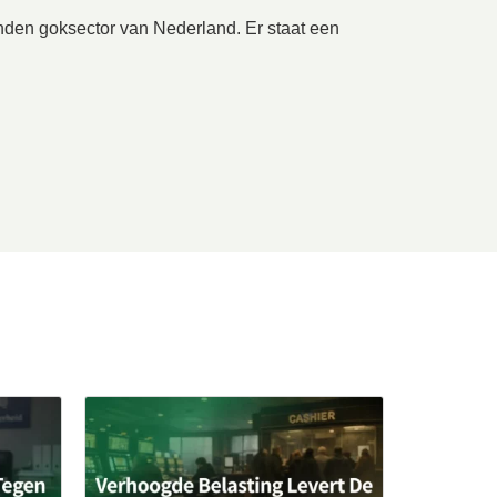
onden goksector van Nederland. Er staat een