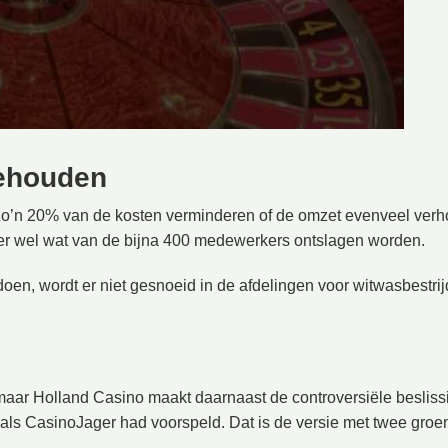
Behouden
o’n 20% van de kosten verminderen of de omzet evenveel verhog
t er wel wat van de bijna 400 medewerkers ontslagen worden.
doen, wordt er niet gesnoeid in de afdelingen voor witwasbestr
maar Holland Casino maakt daarnaast de controversiële besliss
als CasinoJager had voorspeld. Dat is de versie met twee groene