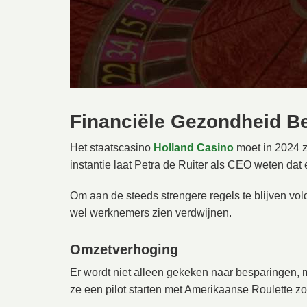
Financiële Gezondheid 
Het staatscasino
Holland Casino
moet in 2024 z
instantie laat Petra de Ruiter als CEO weten da
Om aan de steeds strengere regels te blijven vol
wel werknemers zien verdwijnen.
Omzetverhoging
Er wordt niet alleen gekeken naar besparingen, 
ze een pilot starten met Amerikaanse Roulette zo