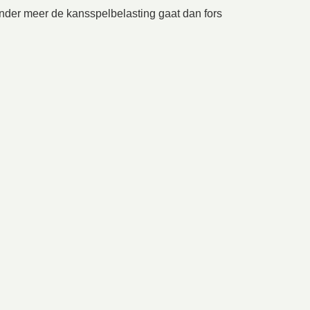
nder meer de kansspelbelasting gaat dan fors