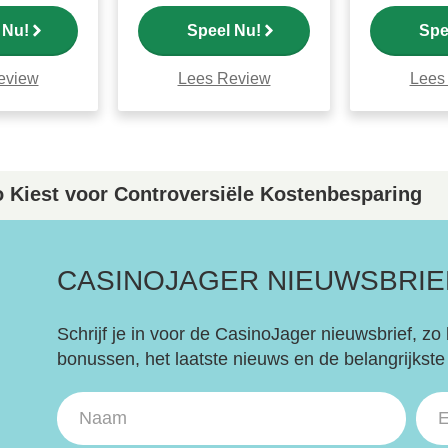
 Nu!
Speel Nu!
Spe
eview
Lees Review
Lees
 Kiest voor Controversiële Kostenbesparing
CASINOJAGER NIEUWSBRI
Schrijf je in voor de CasinoJager nieuwsbrief, zo 
bonussen, het laatste nieuws en de belangrijkste