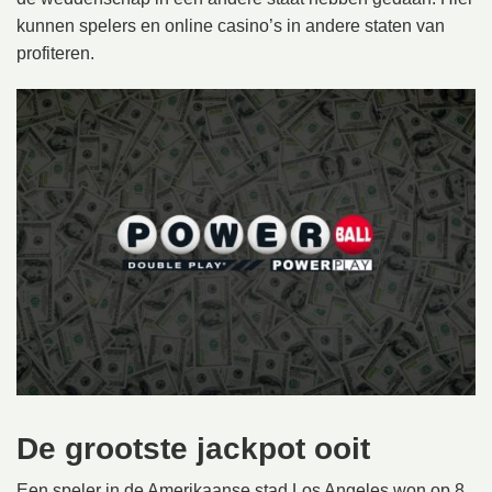
kunnen spelers en online casino’s in andere staten van
profiteren.
De grootste jackpot ooit
Een speler in de Amerikaanse stad Los Angeles won op 8