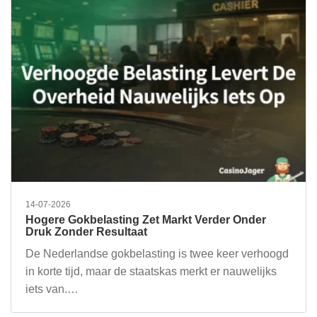
14-07-2026
Hogere Gokbelasting Zet Markt Verder Onder
Druk Zonder Resultaat
De Nederlandse gokbelasting is twee keer verhoogd
in korte tijd, maar de staatskas merkt er nauwelijks
iets van.…