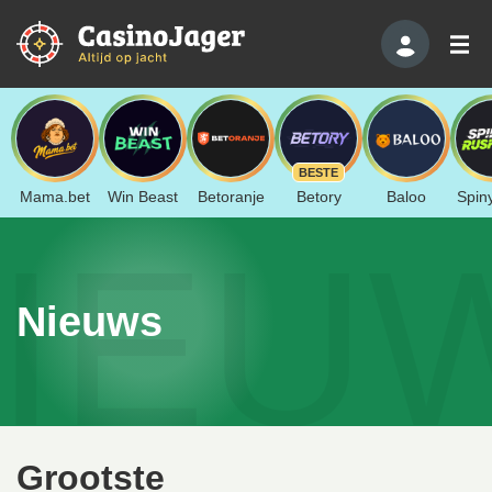
BESTE
Mama.bet
Win Beast
Betoranje
Betory
Baloo
Spin
IEU
Nieuws
Grootste