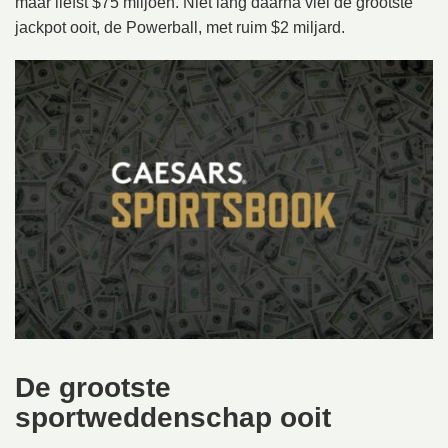
maar liefst $75 miljoen. Niet lang daarna viel de grootste
jackpot ooit, de Powerball, met ruim $2 miljard.
De grootste
sportweddenschap ooit