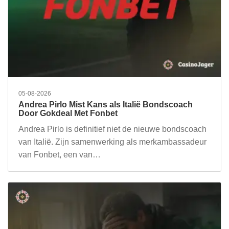
05-08-2026
Andrea Pirlo Mist Kans als Italië Bondscoach
Door Gokdeal Met Fonbet
Andrea Pirlo is definitief niet de nieuwe bondscoach
van Italië. Zijn samenwerking als merkambassadeur
van Fonbet, een van…