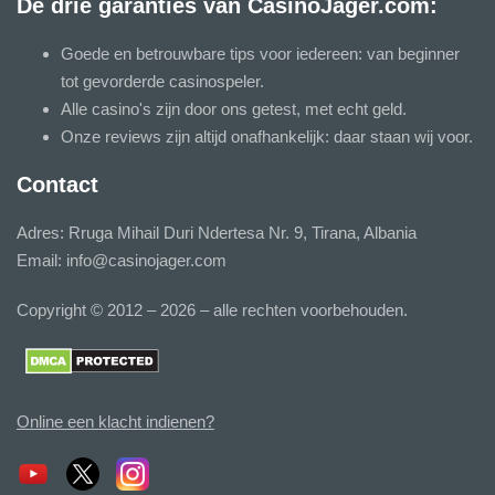
De drie garanties van CasinoJager.com:
Goede en betrouwbare tips voor iedereen: van beginner
tot gevorderde casinospeler.
Alle casino's zijn door ons getest, met echt geld.
Onze reviews zijn altijd onafhankelijk: daar staan wij voor.
Contact
Adres: Rruga Mihail Duri Ndertesa Nr. 9, Tirana, Albania
Email:
info@casinojager.com
Copyright © 2012 – 2026 – alle rechten voorbehouden.
Online een klacht indienen?