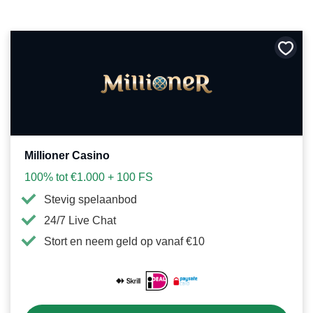
Bewa
als
favori
Millioner Casino
100% tot €1.000 + 100 FS
Stevig spelaanbod
24/7 Live Chat
Stort en neem geld op vanaf €10