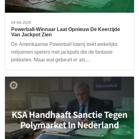
04-08-2026
Powerball-Winnaar Laat Opnieuw De Keerzijde
Van Jackpot Zien
De Amerikaanse Powerball-loterij trekt wekelijks
miljoenen spelers met jackpots die de fantasie
prikkelen. Maar wat gebeurt er als…