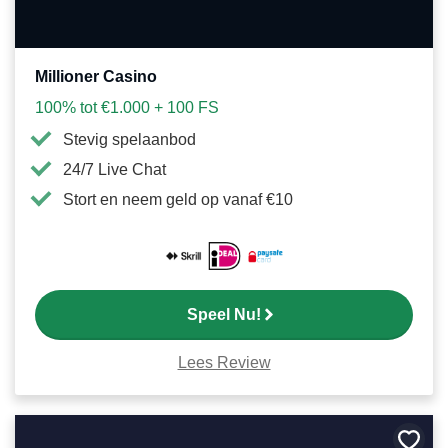
Millioner Casino
100% tot €1.000 + 100 FS
Stevig spelaanbod
24/7 Live Chat
Stort en neem geld op vanaf €10
Speel Nu!
Lees Review
Bewa