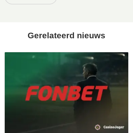
Gerelateerd nieuws