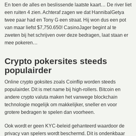
En toen de alles en beslissende laatste kaart… De river liet
een ruiten 4 zien. Achteraf zagen we dat HannibalGetya
twee paar had en Tony G een straat. Hij won dus een pot
van maar liefst $7,750.650! CasinoJager begint al te
zweten bij het schrijven over deze bedragen, laat staan er
mee pokeren…
Crypto pokersites steeds
populairder
Online crypto goksites zoals Coinflip worden steeds
populairder. Dit is met name bij high-rollers. Bitcoin en
andere crypto valuta maken het vanwege blockchain
technologie mogelijk om makkelijker, sneller en voor
grotere bedragen te spelen dan voorheen.
Ook wordt er geen KYC-beleid gehanteerd waardoor de
privacy van spelers wordt beschermd. Dit is ondenkbaar