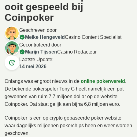
ooit gespeeld bij
Coinpoker
Geschreven door
Meike Hengeveld
Casino Content Specialist
Gecontroleerd door
Marijn Tijssen
Casino Redacteur
Laatste Update:
14 mei 2026
Onlangs was er groot nieuws in de
online pokerwereld
.
De bekende pokerspeler Tony G heeft namelijk een pot
gewonnen van ruim 7,7 miljoen dollar op de website
Coinpoker. Dat staat gelijk aan bijna 6,8 miljoen euro.
Coinpoker is een op crypto gebaseerde poker website
waar dagelijks miljoenen pokerchips heen en weer worden
geschoven.