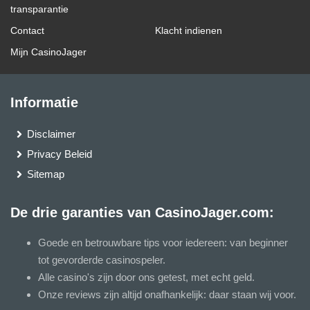
transparantie
Contact
Klacht indienen
Mijn CasinoJager
Informatie
Disclaimer
Privacy Beleid
Sitemap
De drie garanties van CasinoJager.com:
Goede en betrouwbare tips voor iedereen: van beginner
tot gevorderde casinospeler.
Alle casino's zijn door ons getest, met echt geld.
Onze reviews zijn altijd onafhankelijk: daar staan wij voor.