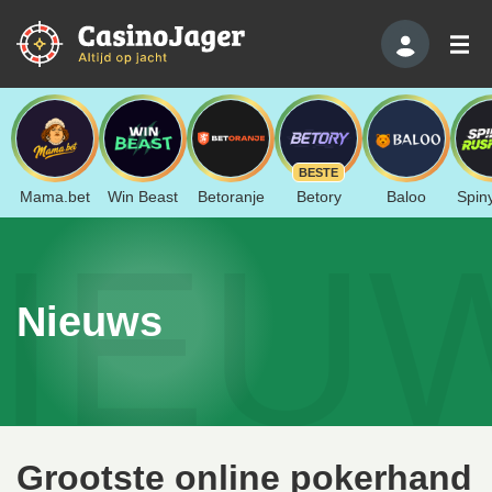
BESTE
Mama.bet
Win Beast
Betoranje
Betory
Baloo
Spin
IEU
Nieuws
Grootste online pokerhand