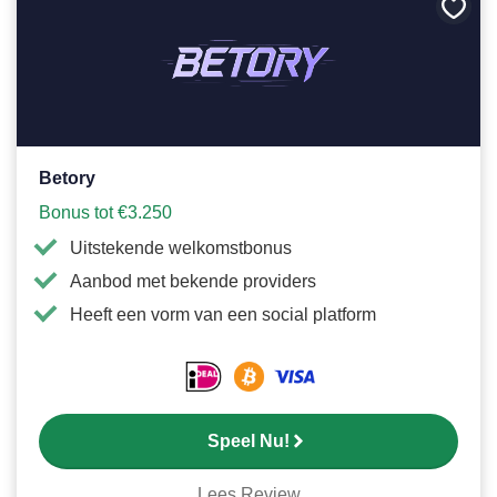
Bewa
als
favori
Betory
Bonus tot €3.250
Uitstekende welkomstbonus
Aanbod met bekende providers
Heeft een vorm van een social platform
Speel Nu!
Lees Review