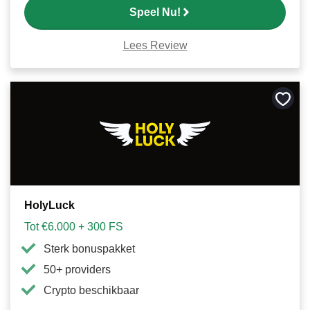
Speel Nu!
Lees Review
Bewa
als
favori
HolyLuck
Tot €6.000 + 300 FS
Sterk bonuspakket
50+ providers
Crypto beschikbaar