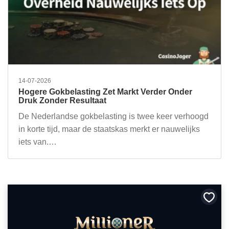
14-07-2026
Hogere Gokbelasting Zet Markt Verder Onder
Druk Zonder Resultaat
De Nederlandse gokbelasting is twee keer verhoogd
in korte tijd, maar de staatskas merkt er nauwelijks
iets van.…
Bewa
als
favori