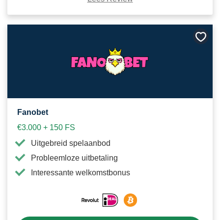
Bewa
als
favori
Fanobet
€3.000 + 150 FS
Uitgebreid spelaanbod
Probleemloze uitbetaling
Interessante welkomstbonus