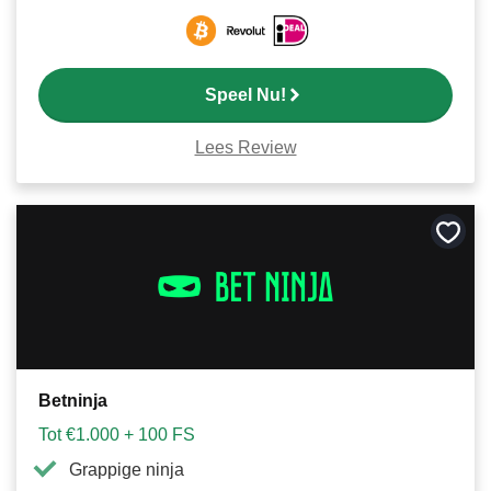
Speel Nu!
Lees Review
Bewa
als
favori
Betninja
Tot €1.000 + 100 FS
Grappige ninja