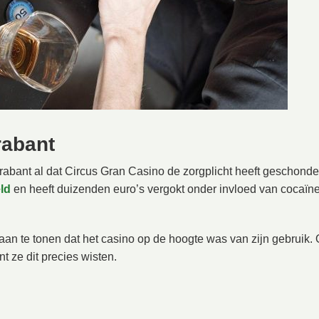
rabant
abant al dat Circus Gran Casino de zorgplicht heeft geschonde
ld
en heeft duizenden euro’s vergokt onder invloed van cocaïne
n te tonen dat het casino op de hoogte was van zijn gebruik. O
 ze dit precies wisten.