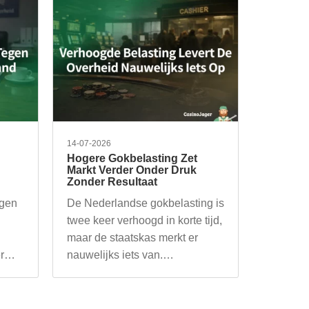
14-07-2026
Hogere Gokbelasting Zet
Markt Verder Onder Druk
Zonder Resultaat
egen
De Nederlandse gokbelasting is
twee keer verhoogd in korte tijd,
maar de staatskas merkt er
r
nauwelijks iets van.…