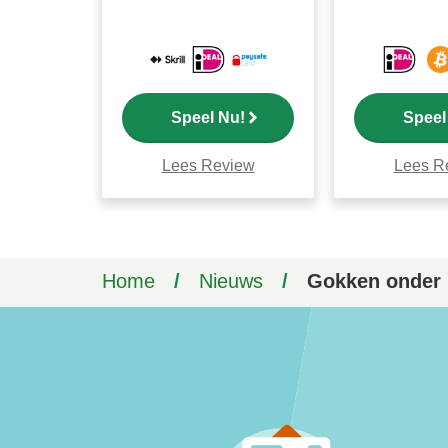
Speel Nu!
Speel
Lees Review
Lees R
Home
/
Nieuws
/
Gokken onder 