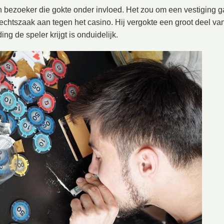
n bezoeker die gokte onder invloed. Het zou om een vestiging 
chtszaak aan tegen het casino. Hij vergokte een groot deel van 
g de speler krijgt is onduidelijk.