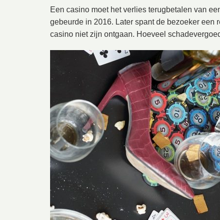
Een casino moet het verlies terugbetalen van ee
gebeurde in 2016. Later spant de bezoeker een re
casino niet zijn ontgaan. Hoeveel schadevergoedin