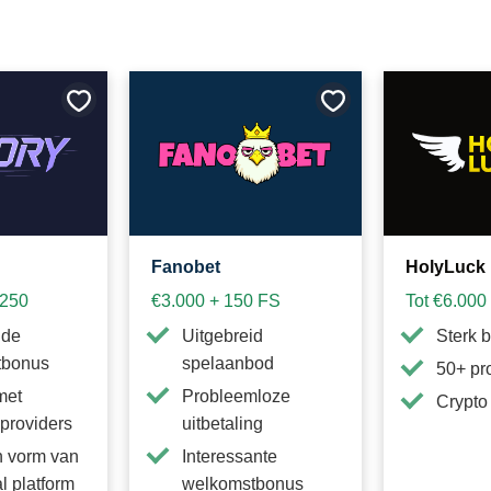
Bewaar
Bewaar
als
als
favoriet
favoriet
Fanobet
HolyLuck
.250
€3.000 + 150 FS
Tot €6.000
nde
Uitgebreid
Sterk 
tbonus
spelaanbod
50+ pr
met
Probleemloze
Crypto
providers
uitbetaling
n vorm van
Interessante
l platform
welkomstbonus