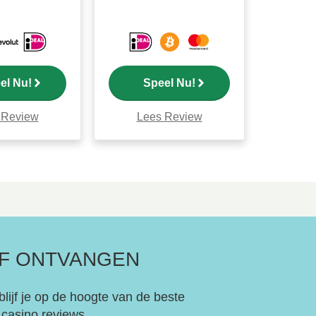
el Nu!
Speel Nu!
 Review
Lees Review
EF ONTVANGEN
blijf je op de hoogte van de beste
 casino reviews.