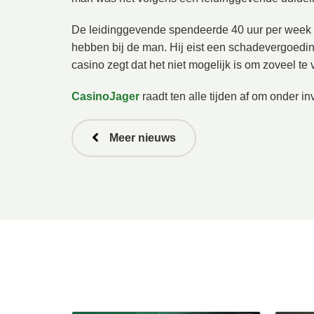
De leidinggevende spendeerde 40 uur per week o
hebben bij de man. Hij eist een schadevergoeding
casino zegt dat het niet mogelijk is om zoveel te
CasinoJager
raadt ten alle tijden af om onder i
Meer nieuws