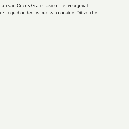
gaan van Circus Gran Casino. Het voorgeval
zijn geld onder invloed van cocaïne. Dit zou het