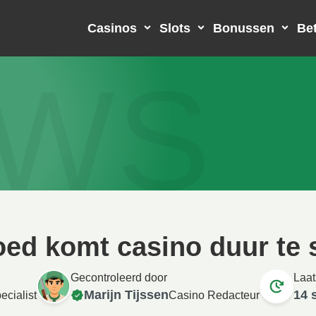
Casinos
Slots
Bonussen
Bet
UWS
ed komt casino duur te 
Gecontroleerd door
Laat
Marijn Tijssen
14 
ecialist
Casino Redacteur