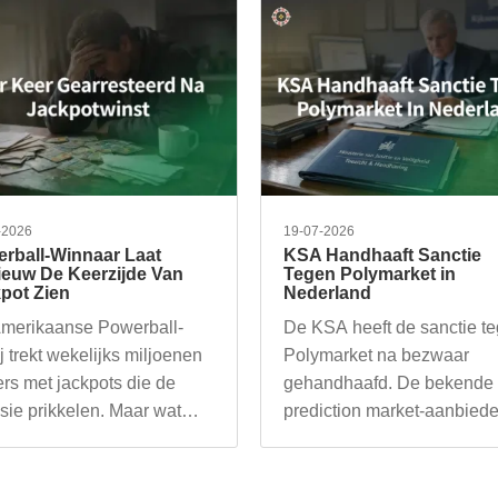
-2026
19-07-2026
rball-Winnaar Laat
KSA Handhaaft Sanctie
euw De Keerzijde Van
Tegen Polymarket in
pot Zien
Nederland
merikaanse Powerball-
De KSA heeft de sanctie t
ij trekt wekelijks miljoenen
Polymarket na bezwaar
ers met jackpots die de
gehandhaafd. De bekende
asie prikkelen. Maar wat
prediction market-aanbiede
urt er als…
mag in Nederland geen…