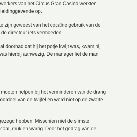
ewerkers van het Circus Gran Casino werkten
 leidinggevende op.
e zijn geweest van het cocaïne gebruik van de
 de directeur iets vermoeden.
 doorhad dat hij het potje kwijt was, kwam hij
r was hierbij aanwezig. De manager liet de man
 moeten helpen bij het verminderen van de drang
ordeel van de twijfel en werd niet op de zwarte
 gezegd hebben. Misschien niet de slimste
aal, druk en warrig. Door het gedrag van de