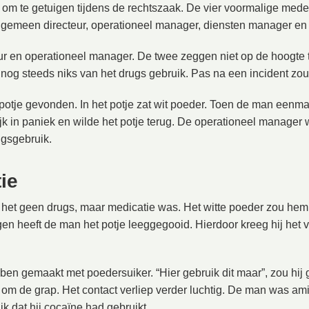
m te getuigen tijdens de rechtszaak. De vier voormalige med
 algemeen directeur, operationeel manager, diensten manager en
 en operationeel manager. De twee zeggen niet op de hoogte t
nog steeds niks van het drugs gebruik. Pas na een incident zou
tje gevonden. In het potje zat wit poeder. Toen de man eenmaal
ijk in paniek en wilde het potje terug. De operationeel manage
rugsgebruik.
ie
et geen drugs, maar medicatie was. Het witte poeder zou hem
 heeft de man het potje leeggegooid. Hierdoor kreeg hij het vo
en gemaakt met poedersuiker. “Hier gebruik dit maar”, zou hij
 de grap. Het contact verliep verder luchtig. De man was amic
 dat hij cocaïne had gebruikt.