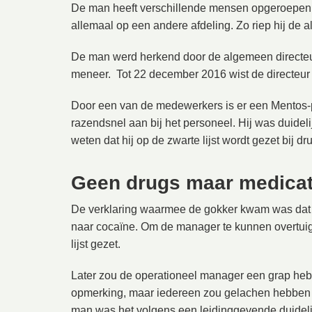
De man heeft verschillende mensen opgeroepen o
allemaal op een andere afdeling. Zo riep hij de
De man werd herkend door de algemeen directeur
meneer. Tot 22 december 2016 wist de directeur 
Door een van de medewerkers is er een Mentos-po
razendsnel aan bij het personeel. Hij was duidel
weten dat hij op de zwarte lijst wordt gezet bij d
Geen drugs maar medicat
De verklaring waarmee de gokker kwam was dat h
naar cocaïne. Om de manager te kunnen overtuigen
lijst gezet.
Later zou de operationeel manager een grap hebb
opmerking, maar iedereen zou gelachen hebben om
man was het volgens een leidinggevende duidelijk