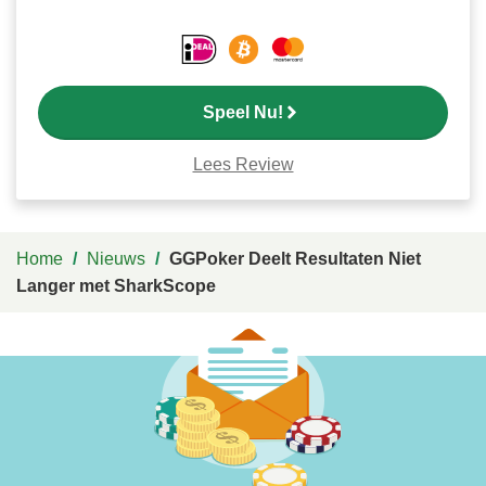
Speel Nu!
Lees Review
Home
/
Nieuws
/
GGPoker Deelt Resultaten Niet
Langer met SharkScope