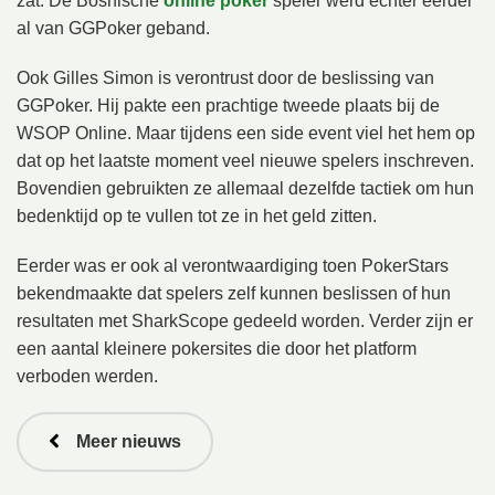
zat. De Bosnische
online poker
speler werd echter eerder
al van GGPoker geband.
Ook Gilles Simon is verontrust door de beslissing van
GGPoker. Hij pakte een prachtige tweede plaats bij de
WSOP Online. Maar tijdens een side event viel het hem op
dat op het laatste moment veel nieuwe spelers inschreven.
Bovendien gebruikten ze allemaal dezelfde tactiek om hun
bedenktijd op te vullen tot ze in het geld zitten.
Eerder was er ook al verontwaardiging toen PokerStars
bekendmaakte dat spelers zelf kunnen beslissen of hun
resultaten met SharkScope gedeeld worden. Verder zijn er
een aantal kleinere pokersites die door het platform
verboden werden.
Meer nieuws