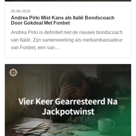
05-08-2026
Andrea Pirlo Mist Kans als Italië Bondscoach
Door Gokdeal Met Fonbet
Andrea Pirlo is definitief niet de nieuwe bondscoach
van Italië. Zijn samenwerking als merkambassadeur
van Fonbet, een van…