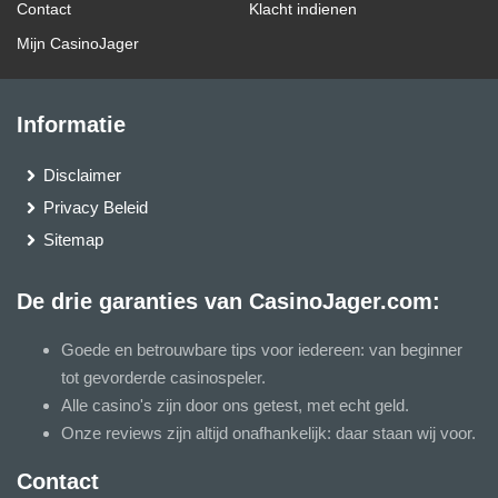
Contact
Klacht indienen
Mijn CasinoJager
Informatie
Disclaimer
Privacy Beleid
Sitemap
De drie garanties van CasinoJager.com:
Goede en betrouwbare tips voor iedereen: van beginner
tot gevorderde casinospeler.
Alle casino's zijn door ons getest, met echt geld.
Onze reviews zijn altijd onafhankelijk: daar staan wij voor.
Contact