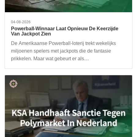
04-08-2026
Powerball-Winnaar Laat Opnieuw De Keerzijde
Van Jackpot Zien
De Amerikaanse Powerball-loterij trekt wekelijks
miljoenen spelers met jackpots die de fantasie
prikkelen. Maar wat gebeurt er als…