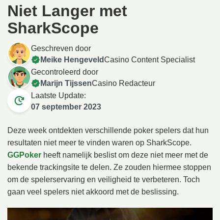
Niet Langer met
SharkScope
Geschreven door
Meike Hengeveld
Casino Content Specialist
Gecontroleerd door
Marijn Tijssen
Casino Redacteur
Laatste Update:
07 september 2023
Deze week ontdekten verschillende poker spelers dat hun
resultaten niet meer te vinden waren op SharkScope.
GGPoker
heeft namelijk beslist om deze niet meer met de
bekende trackingsite te delen. Ze zouden hiermee stoppen
om de spelerservaring en veiligheid te verbeteren. Toch
gaan veel spelers niet akkoord met de beslissing.