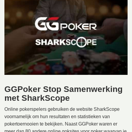
GGPoker Stop Samenwerking
met SharkScope
Online pokerspelers gebruiken de website SharkScope
voornamelijk om hun resultaten en statistieken van
pokertoernooien te bekijken. Naast GGPoker waren er
meer dan 80 andere online goksites voor poker waarvan je