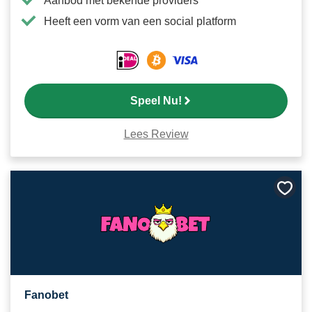
Aanbod met bekende providers
Heeft een vorm van een social platform
Speel Nu!
Lees Review
Bewa
als
favori
Fanobet