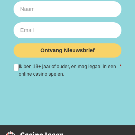
Ontvang Nieuwsbrief
Ik ben 18+ jaar of ouder, en mag legaal in een
*
online casino spelen.