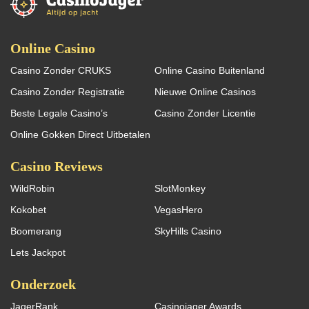
Online Casino
Casino Zonder CRUKS
Online Casino Buitenland
Casino Zonder Registratie
Nieuwe Online Casinos
Beste Legale Casino’s
Casino Zonder Licentie
Online Gokken Direct Uitbetalen
Casino Reviews
WildRobin
SlotMonkey
Kokobet
VegasHero
Boomerang
SkyHills Casino
Lets Jackpot
Onderzoek
JagerRank
Casinojager Awards