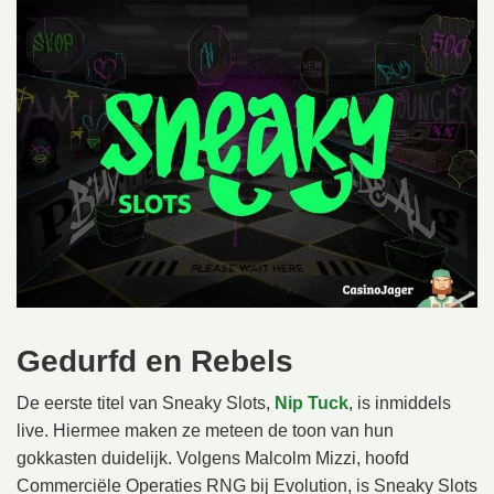
Gedurfd en Rebels
De eerste titel van Sneaky Slots,
Nip Tuck
, is inmiddels
live. Hiermee maken ze meteen de toon van hun
gokkasten duidelijk. Volgens Malcolm Mizzi, hoofd
Commerciële Operaties RNG bij Evolution, is Sneaky Slots