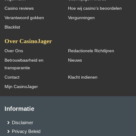
Casino reviews
Hoe wij casino’s beoordelen
Verantwoord gokken
Vergunningen
Blacklist
Over CasinoJager
Over Ons
Redactionele Richtlijnen
Betrouwbaarheid en
Nieuws
transparantie
Contact
Klacht indienen
Mijn CasinoJager
Informatie
Disclaimer
Privacy Beleid