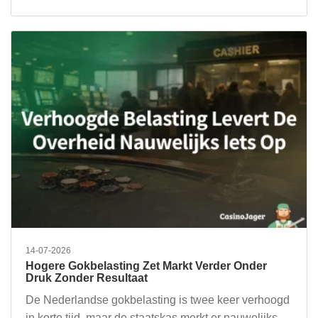
14-07-2026
Hogere Gokbelasting Zet Markt Verder Onder
Druk Zonder Resultaat
De Nederlandse gokbelasting is twee keer verhoogd
in korte tijd, maar de staatskas merkt er nauwelijks