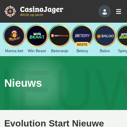
BESTE
Mama.bet
Win Beast
Betoranje
Betory
Baloo
Spin
IEU
Nieuws
Evolution Start Nieuwe