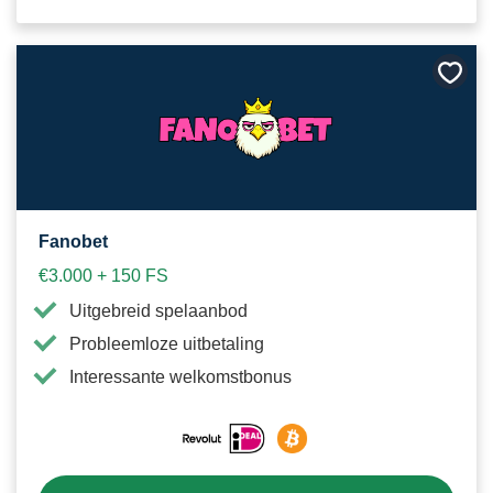
Bewa
als
favori
Fanobet
€3.000 + 150 FS
Uitgebreid spelaanbod
Probleemloze uitbetaling
Interessante welkomstbonus