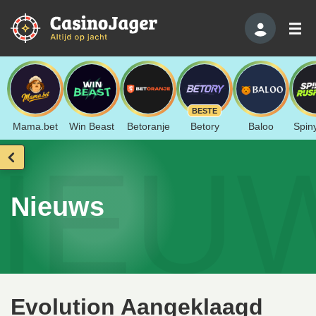
BESTE
Mama.bet
Win Beast
Betoranje
Betory
Baloo
Spin
IEU
Nieuws
Evolution Aangeklaagd