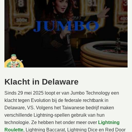
Klacht in Delaware
Sinds 29 mei 2025 loopt er van Jumbo Technology een
klacht tegen Evolution bij de federale rechtbank in
Delaware, VS. Volgens het Taiwanese bedrijf maken
verschillende Lightning-spellen gebruik van hun
technologie. Ze hebben het onder meer over
Lightning
Roulette
, Lightning Baccarat, Lightning Dice en Red Door