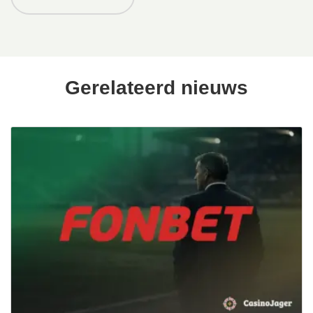
Gerelateerd nieuws