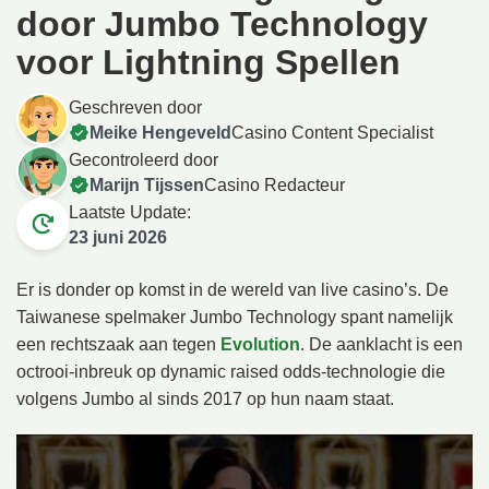
door Jumbo Technology
voor Lightning Spellen
Geschreven door
Meike Hengeveld
Casino Content Specialist
Gecontroleerd door
Marijn Tijssen
Casino Redacteur
Laatste Update:
23 juni 2026
Er is donder op komst in de wereld van live casino’s. De
Taiwanese spelmaker Jumbo Technology spant namelijk
een rechtszaak aan tegen
Evolution
. De aanklacht is een
octrooi-inbreuk op dynamic raised odds-technologie die
volgens Jumbo al sinds 2017 op hun naam staat.