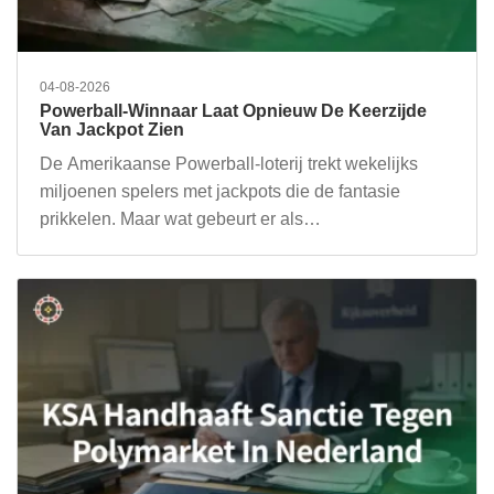
04-08-2026
Powerball-Winnaar Laat Opnieuw De Keerzijde
Van Jackpot Zien
De Amerikaanse Powerball-loterij trekt wekelijks
miljoenen spelers met jackpots die de fantasie
prikkelen. Maar wat gebeurt er als…