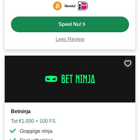
Speel Nu!
Lees Review
Bewa
als
favori
Betninja
Tot €1.000 + 100 FS
Grappige ninja