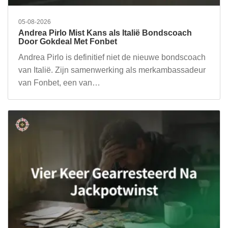
05-08-2026
Andrea Pirlo Mist Kans als Italië Bondscoach
Door Gokdeal Met Fonbet
Andrea Pirlo is definitief niet de nieuwe bondscoach
van Italië. Zijn samenwerking als merkambassadeur
van Fonbet, een van…