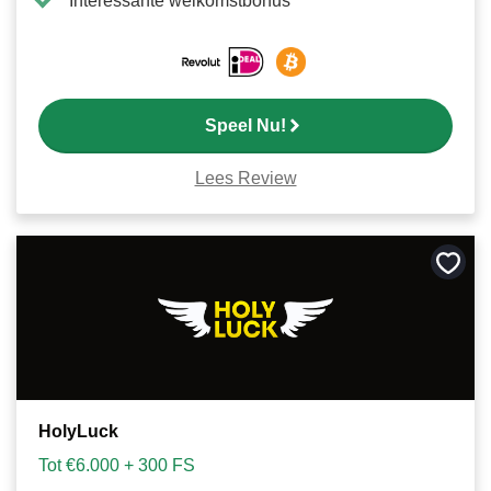
Interessante welkomstbonus
Speel Nu!
Lees Review
Bewa
als
favori
HolyLuck
Tot €6.000 + 300 FS