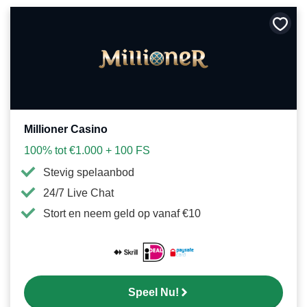
Bewa
als
favori
Millioner Casino
100% tot €1.000 + 100 FS
Stevig spelaanbod
24/7 Live Chat
Stort en neem geld op vanaf €10
Speel Nu!