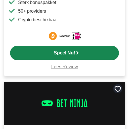
Sterk bonuspakket
50+ providers
Crypto beschikbaar
Speel Nu!
Lees Review
Bewa
als
favori