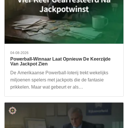
04-08-2026
Powerball-Winnaar Laat Opnieuw De Keerzijde
Van Jackpot Zien
De Amerikaanse Powerball-loterij trekt wekelijks
miljoenen spelers met jackpots die de fantasie
prikkelen. Maar wat gebeurt er als…