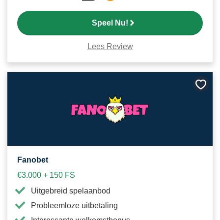
Speel Nu!
Lees Review
Bewa
als
favori
Fanobet
€3.000 + 150 FS
Uitgebreid spelaanbod
Probleemloze uitbetaling