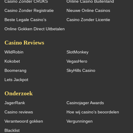
Casino Zonder CRUKS
Online Casino Buitenland
Casino Zonder Registratie
Nieuwe Online Casinos
Beste Legale Casino’s
Casino Zonder Licentie
Online Gokken Direct Uitbetalen
Casino Reviews
WildRobin
SlotMonkey
Kokobet
VegasHero
Boomerang
SkyHills Casino
Lets Jackpot
Onderzoek
JagerRank
Casinojager Awards
Casino reviews
Hoe wij casino’s beoordelen
Verantwoord gokken
Vergunningen
Blacklist