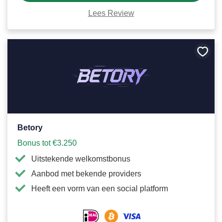
Lees Review
Bewa
als
favori
Betory
Bonus tot €3.250
Uitstekende welkomstbonus
Aanbod met bekende providers
Heeft een vorm van een social platform