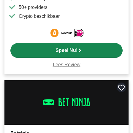
50+ providers
Crypto beschikbaar
Speel Nu!
Lees Review
Bewa
als
favori