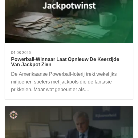
04-08-2026
Powerball-Winnaar Laat Opnieuw De Keerzijde
Van Jackpot Zien
De Amerikaanse Powerball-loterij trekt wekelijks
miljoenen spelers met jackpots die de fantasie
prikkelen. Maar wat gebeurt er als…