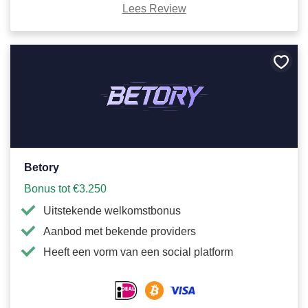
Lees Review
Bewa
als
favori
Betory
Bonus tot €3.250
Uitstekende welkomstbonus
Aanbod met bekende providers
Heeft een vorm van een social platform