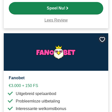
Speel Nu!
Lees Review
Bewa
als
favori
Fanobet
€3.000 + 150 FS
Uitgebreid spelaanbod
Probleemloze uitbetaling
Interessante welkomstbonus