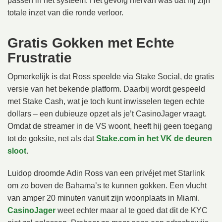
passen in het systeem. Het gevolg hiervan was dat hij zijn
totale inzet van die ronde verloor.
Gratis Gokken met Echte
Frustratie
Opmerkelijk is dat Ross speelde via Stake Social, de gratis
versie van het bekende platform. Daarbij wordt gespeeld
met Stake Cash, wat je toch kunt inwisselen tegen echte
dollars – een dubieuze opzet als je’t CasinoJager vraagt.
Omdat de streamer in de VS woont, heeft hij geen toegang
tot de goksite, net als dat
Stake.com in het VK de deuren
sloot
.
Luidop droomde Adin Ross van een privéjet met Starlink
om zo boven de Bahama’s te kunnen gokken. Een vlucht
van amper 20 minuten vanuit zijn woonplaats in Miami.
CasinoJager
weet echter maar al te goed dat dit de KYC