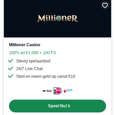
Bewa
als
favori
Millioner Casino
100% tot €1.000 + 100 FS
Stevig spelaanbod
24/7 Live Chat
Stort en neem geld op vanaf €10
Speel Nu!