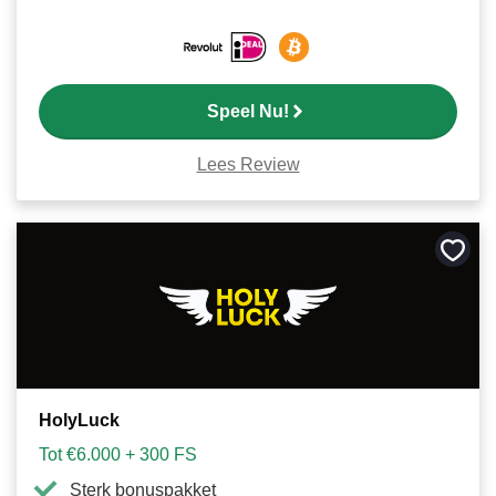
Speel Nu!
Lees Review
Bewa
als
favori
HolyLuck
Tot €6.000 + 300 FS
Sterk bonuspakket